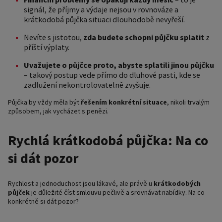
signál, že příjmy a výdaje nejsou v rovnováze a
krátkodobá půjčka situaci dlouhodobě nevyřeší.
Nevíte s jistotou,
zda budete schopni půjčku splatit
z
příští výplaty.
Uvažujete o půjčce proto, abyste splatili jinou půjčku
– takový postup vede přímo do dluhové pasti, kde se
zadlužení nekontrolovatelně zvyšuje.
Půjčka by vždy měla být
řešením konkrétní situace
, nikoli trvalým
způsobem, jak vycházet s penězi.
Rychlá krátkodobá půjčka: Na co
si dát pozor
Rychlost a jednoduchost jsou lákavé, ale právě u
krátkodobých
půjček
je důležité číst smlouvu pečlivě a srovnávat nabídky. Na co
konkrétně si dát pozor?