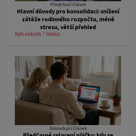
Předchozí článek
Hlavní důvody pro konsolidaci: snížení
zátěže rodinného rozpočtu, méně
stresu, větší přehled
Rady a návody
Finance
Následující článek
Předčasné splacení půjčky: kdy se