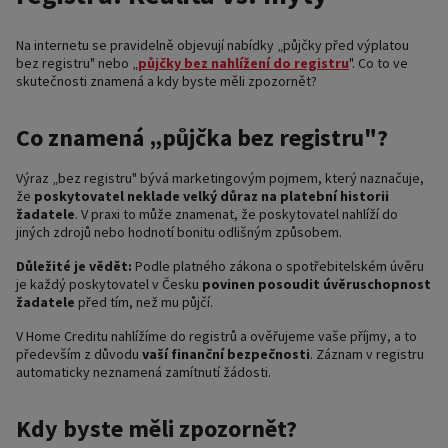
Na internetu se pravidelně objevují nabídky „půjčky před výplatou
bez registru" nebo „
půjčky bez nahlížení do registru
". Co to ve
skutečnosti znamená a kdy byste měli zpozornět?
Co znamená „půjčka bez registru"?
Výraz „bez registru" bývá marketingovým pojmem, který naznačuje,
že
poskytovatel neklade velký důraz na platební historii
žadatele
. V praxi to může znamenat, že poskytovatel nahlíží do
jiných zdrojů nebo hodnotí bonitu odlišným způsobem.
Důležité je vědět:
Podle platného zákona o spotřebitelském úvěru
je každý poskytovatel v Česku
povinen posoudit úvěruschopnost
žadatele
před tím, než mu půjčí.
V Home Creditu nahlížíme do registrů a ověřujeme vaše příjmy, a to
především z důvodu
vaší finanční bezpečnosti
. Záznam v registru
automaticky neznamená zamítnutí žádosti.
Kdy byste měli zpozornět?