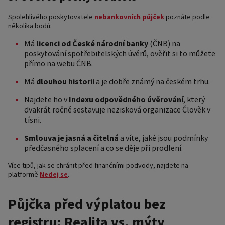
Spolehlivého poskytovatele
nebankovních půjček
poznáte podle
několika bodů:
Má
licenci od České národní banky
(ČNB) na
poskytování spotřebitelských úvěrů, ověřit si to můžete
přímo na webu ČNB.
Má
dlouhou historii
a je dobře známý na českém trhu.
Najdete ho v
Indexu odpovědného úvěrování
, který
dvakrát ročně sestavuje nezisková organizace Člověk v
tísni.
Smlouva je jasná a čitelná
a víte, jaké jsou podmínky
předčasného splacení a co se děje při prodlení.
Více tipů, jak se chránit před finančními podvody, najdete na
platformě
Nedej se
.
Půjčka před výplatou bez
registru: Realita vs. mýty