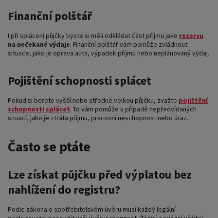
Finanční polštář
I při splácení půjčky byste si měli odkládat část příjmu jako
rezervu
na nečekané výdaje
. Finanční polštář vám pomůže zvládnout
situace, jako je oprava auta, výpadek příjmu nebo neplánovaný výdaj.
Pojištění schopnosti splácet
Pokud si berete vyšší nebo středně velkou půjčku, zvažte
pojištění
schopnosti splácet
. To vám pomůže v případě nepředvídaných
situací, jako je ztráta příjmu, pracovní neschopnost nebo úraz.
Často se ptáte
Lze získat půjčku před výplatou bez
nahlížení do registru?
Podle zákona o spotřebitelském úvěru musí každý legální
poskytovatel posoudit vaši úvěruschopnost. Žádný seriózní věřitel