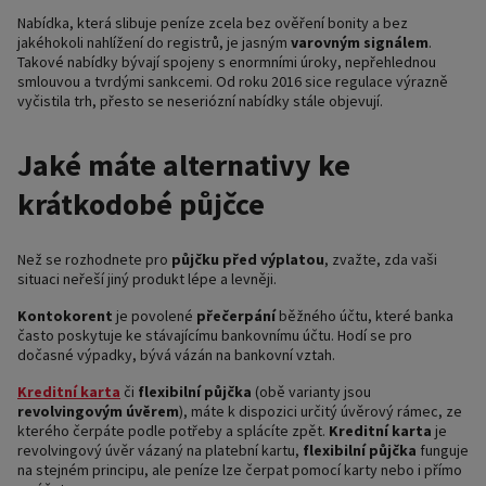
Nabídka, která slibuje peníze zcela bez ověření bonity a bez
jakéhokoli nahlížení do registrů, je jasným
varovným signálem
.
Takové nabídky bývají spojeny s enormními úroky, nepřehlednou
smlouvou a tvrdými sankcemi. Od roku 2016 sice regulace výrazně
vyčistila trh, přesto se neseriózní nabídky stále objevují.
Jaké máte alternativy ke
krátkodobé půjčce
Než se rozhodnete pro
půjčku před výplatou
, zvažte, zda vaši
situaci neřeší jiný produkt lépe a levněji.
Kontokorent
je povolené
přečerpání
běžného účtu, které banka
často poskytuje ke stávajícímu bankovnímu účtu. Hodí se pro
dočasné výpadky, bývá vázán na bankovní vztah.
Kreditní karta
či
flexibilní půjčka
(obě varianty jsou
revolvingovým úvěrem
), máte k dispozici určitý úvěrový rámec, ze
kterého čerpáte podle potřeby a splácíte zpět.
Kreditní karta
je
revolvingový úvěr vázaný na platební kartu,
flexibilní půjčka
funguje
na stejném principu, ale peníze lze čerpat pomocí karty nebo i přímo