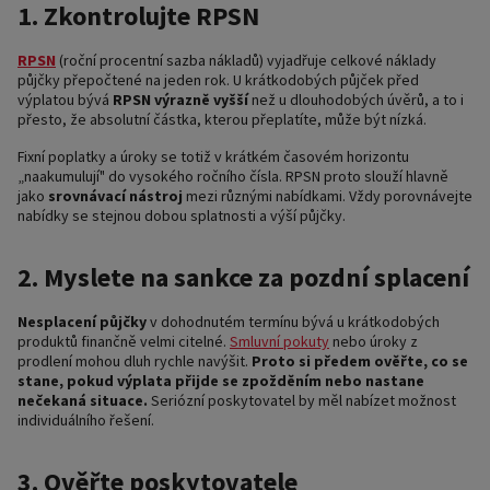
1. Zkontrolujte RPSN
RPSN
(roční procentní sazba nákladů) vyjadřuje celkové náklady
půjčky přepočtené na jeden rok. U krátkodobých půjček před
výplatou bývá
RPSN výrazně vyšší
než u dlouhodobých úvěrů, a to i
přesto, že absolutní částka, kterou přeplatíte, může být nízká.
Fixní poplatky a úroky se totiž v krátkém časovém horizontu
„naakumulují" do vysokého ročního čísla. RPSN proto slouží hlavně
jako
srovnávací nástroj
mezi různými nabídkami. Vždy porovnávejte
nabídky se stejnou dobou splatnosti a výší půjčky.
2. Myslete na sankce za pozdní splacení
Nesplacení půjčky
v dohodnutém termínu bývá u krátkodobých
produktů finančně velmi citelné.
Smluvní pokuty
nebo úroky z
prodlení mohou dluh rychle navýšit.
Proto si předem ověřte, co se
stane, pokud výplata přijde se zpožděním nebo nastane
nečekaná situace.
Seriózní poskytovatel by měl nabízet možnost
individuálního řešení.
3. Ověřte poskytovatele