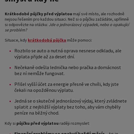
Krátkodobé půjčky před výplatou
mají své místo, ale rozhodně
nejsou řešením pro každou situaci. Než si o půjčku zažádáte, upřímně
si odpovězte na otázku:
Jde o jednorázový výpadek, nebo o opakující
se problém?
Situace, kdy
krátkodobá půjčka
může pomoci:
Rozbilo se auto a nutná oprava nesnese odkladu, ale
výplata přijde až za deset dní.
Nečekaně odešla lednička nebo pračka a domácnost
bez ní nemůže fungovat.
Přišel vyšší účet za energie přesně ve chvíli, kdy jste
čekali na opožděnou výplatu.
Jedná se o skutečně jednorázový výdaj, který zvládnete
splatit z nejbližší výplaty bez toho, aby vám chyběly
peníze na běžný chod.
Kdy si
půjčku před výplatou
raději rozmyslet:
Finanční problémy se opakují každý měsíc
– to je