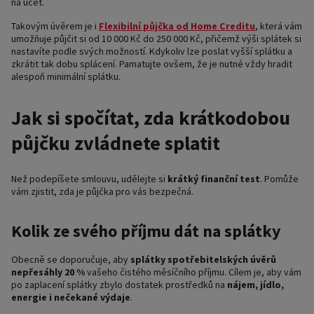
na účet.
Takovým úvěrem je i
Flexibilní půjčka od Home Creditu
, která vám
umožňuje půjčit si od 10 000 Kč do 250 000 Kč, přičemž výši splátek si
nastavíte podle svých možností. Kdykoliv lze poslat vyšší splátku a
zkrátit tak dobu splácení. Pamatujte ovšem, že je nutné vždy hradit
alespoň minimální splátku.
Jak si spočítat, zda krátkodobou
půjčku zvládnete splatit
Než podepíšete smlouvu, udělejte si
krátký finanční test
. Pomůže
vám zjistit, zda je půjčka pro vás bezpečná.
Kolik ze svého příjmu dát na splátky
Obecně se doporučuje, aby
splátky spotřebitelských úvěrů
nepřesáhly 20 %
vašeho čistého měsíčního příjmu. Cílem je, aby vám
po zaplacení splátky zbylo dostatek prostředků na
nájem, jídlo,
energie i nečekané výdaje
.