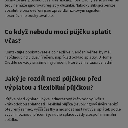
tedy nemůže ignorovat registry dlužníků. Nabídky slibující peníze
absolutně bez ověření jsou zpravidla rizikovým signálem
neseriózního poskytovatele.
Co když nebudu moci půjčku splatit
včas?
Kontaktujte poskytovatele co nejdříve. Seriózní věřitel by měl
nabídnout individuální řešení, například odklad splátky. U Home
Creditu se vždy snažíme najít řešení, které vám situaci usnadní.
Jaký je rozdíl mezi půjčkou před
výplatou a flexibilní půjčkou?
Půjčka před výplatou bývá jednorázový krátkodobý úvěr s
krátkodobou splatností. Flexibilní půjčka (revolvingový úvěr) nabízí
otevřený rámec, vyšší částky a možnost nastavit výši splátek podle
svých možností, přičemž je nutné splácet vždy alespoň minimální
splátku.