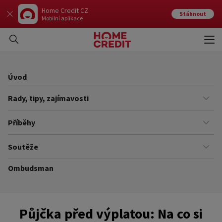
Home Credit CZ
Stáhnout
Mobilní aplikace
Otev
Zavří
Úvod
Rady, tipy, zajímavosti
Finance
Příběhy
Kariéra
Našich zákazníků
Soutěže
Úřady
Ze života v Home Creditu
Ombudsman
Aktuální a ukončené soutěže
Ze života do života
Pravidla soutěží
Půjčka před výplatou: Na co si