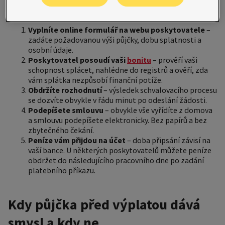
obvykle probíhá krok za krokem
Vyplníte online formulář na webu poskytovatele
–
zadáte požadovanou výši půjčky, dobu splatnosti a
osobní údaje.
Poskytovatel posoudí vaši
bonitu
– prověří vaši
schopnost splácet, nahlédne do registrů a ověří, zda
vám splátka nezpůsobí finanční potíže.
Obdržíte rozhodnutí
– výsledek schvalovacího procesu
se dozvíte obvykle v řádu minut po odeslání žádosti.
Podepíšete smlouvu
– obvykle vše vyřídíte z domova
a smlouvu podepíšete elektronicky. Bez papírů a bez
zbytečného čekání.
Peníze vám přijdou na účet
– doba připsání závisí na
vaší bance. U některých poskytovatelů můžete peníze
obdržet do následujícího pracovního dne po zadání
platebního příkazu.
Kdy půjčka před výplatou dává
smysl a kdy ne