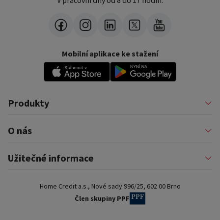
V pracovní dny od 8 do 17 hodin.
Mobilní aplikace ke stažení
Produkty
Půjčky
O nás
Financování podnikatelů
Konsolidace
Nákupy na splátky
Profil firmy
Užitečné informace
Financování auta
Pomáháme
Pronájem zařízení
Kariéra
Pojištění a doplňkové služby
Důležité informace
Nejčastější internetové podvody
Home Credit a.s., Nové sady 996/25, 602 00 Brno
Blog
Poradna a nejčastější dotazy
Pro partnery
Dokumenty ke stažení
Člen skupiny PPF
Kontakty a pobočky
Slovník pojmů
Ochrana osobních údajů