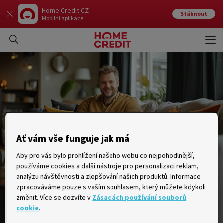
Home Credit CZ
Stáhnout
Mobilní aplikace
Otev
Zavří
Ať vám vše funguje jak má
Aby pro vás bylo prohlížení našeho webu co nejpohodlnější,
používáme cookies a další nástroje pro personalizaci reklam,
analýzu návštěvnosti a zlepšování našich produktů. Informace
zpracováváme pouze s vaším souhlasem, který můžete kdykoli
změnit. Více se dozvíte v
Zásadách používání souborů
cookie
.