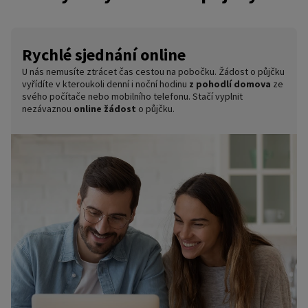
nebo kurýrem, na pobočce můžete podepsat smlouvu
přímo na místě.
Pobočka
: Stavte se za námi na některou z
našich
poboček
a společně s prodejcem
Po kontrole podkladů vám vyplatíme
peníze na účet
.
Rychlé sjednání online
projdete celý proces sjednání půjčky.
Pokud vaše banka podporuje okamžité platby, tak peníze
obdržíte obratem.
U nás nemusíte ztrácet čas cestou na pobočku. Žádost o půjčku
vyřídíte v kteroukoli denní i noční hodinu
z pohodlí domova
ze
svého počítače nebo mobilního telefonu. Stačí vyplnit
nezávaznou
online žádost
o půjčku.