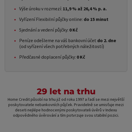
Výše úroku v rozmezí:
11,9 % až 26,4 % p. a.
Vyřízení Flexibilní půjčky online:
do 15 minut
Sjednání a vedení půjčky:
0 Kč
Peníze odešleme na váš bankovní účet
do 2. dne
(od vyřízení všech potřebných náležitostí)
Předčasné doplacení půjčky:
0 Kč
29 let na trhu
Home Credit působí na trhu již od roku 1997 a řadí se mezi největší
poskytovatele nebankovních půjček. Pravidelně se umisťuje mezi
deseti nejlépe hodnocenými poskytovateli úvěrů v Indexu
odpovědného úvěrování a tím potvrzuje svou stabilní pozici.