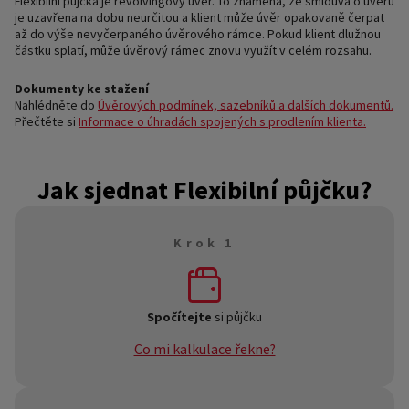
Flexibilní půjčka je revolvingový úvěr. To znamená, že smlouva o úvěru
je uzavřena na dobu neurčitou a klient může úvěr opakovaně čerpat
až do výše nevyčerpaného úvěrového rámce. Pokud klient dlužnou
částku splatí, může úvěrový rámec znovu využít v celém rozsahu.
Dokumenty ke stažení
Nahlédněte do
Úvěrových podmínek, sazebníků a dalších dokumentů.
Přečtěte si
Informace o úhradách spojených s prodlením klienta.
Jak sjednat Flexibilní půjčku?
Krok 1
Spočítejte
si půjčku
Co mi kalkulace řekne?
Navolte na kalkulačce
výšku půjčky a splátky
, o kterou