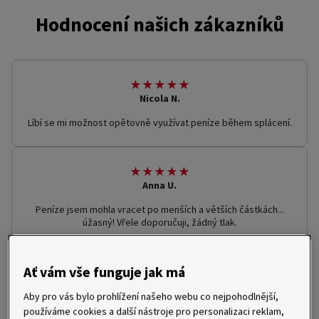
Hodnocení našich zákazníků
★★★★★
Nicola N.
Líbí se mi možnost opětovně využívat peníze během splácení.
★★★★★
Anna U.
Peníze jsem mohla vracet po menších a větších částkách...
úžasný! Vřele doporučuji, žádný tlak.
Ať vám vše funguje jak má
★★★★★
Martin K.
Aby pro vás bylo prohlížení našeho webu co nejpohodlnější,
Vše bylo vždy rychle. Aplikace funguje dobře. Peníze
používáme cookies a další nástroje pro personalizaci reklam,