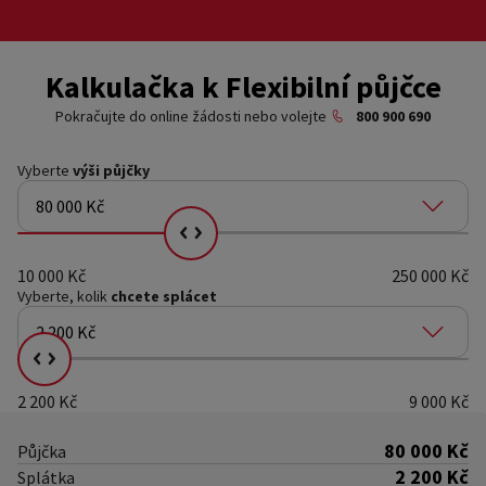
Kalkulačka k Flexibilní půjčce
Pokračujte do online žádosti nebo volejte
800 900 690
Vyberte
výši půjčky
80 000 Kč
Vyberte kolik chcete splácet
10 000 Kč
250 000 Kč
Vyberte, kolik
chcete splácet
2 200 Kč
Vyberte kolik chcete splácet
2 200 Kč
9 000 Kč
80 000 Kč
Půjčka
2 200 Kč
Splátka