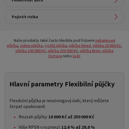
Financovat auto
Nakupovat na splátky
Odkaz na stránku:
Pojistit rizika
Financovat auto
Odkaz na stránku:
Pojistit rizika
Naše produkty také často hledáte pod frázemi
nebankovní
půjčka
,
online půjčka
,
rychlá půjčka
,
půjčka ihned
,
půjčka 20 000 Kč
,
půjčka 100 000 Kč
,
půjčka 250 000 Kč
,
půjčka Brno
,
půjčka
Ostrava
nebo
úvěr
.
Hlavní parametry Flexibilní půjčky
Flexibilní půjčka je revolvingový úvěr, který můžete
čerpat opakovaně.
Rozsah půjčky:
10 000 Kč až 250 000 Kč
Výše RPSN v rozmezí:
12,6 % až 29,8 %