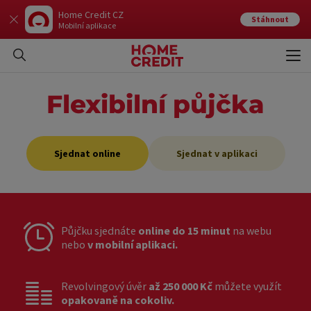
Home Credit CZ
Stáhnout
Mobilní aplikace
Otev
Zavří
Flexibilní půjčka
Sjednat online
Sjednat v aplikaci
Půjčku sjednáte
online do 15 minut
na webu
nebo
v mobilní aplikaci.
Revolvingový úvěr
až 250 000 Kč
můžete využít
opakovaně na cokoliv.