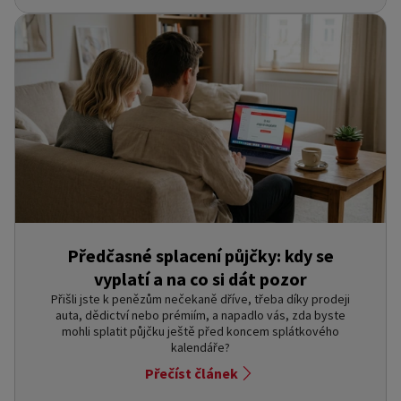
Předčasné splacení půjčky: kdy se
vyplatí a na co si dát pozor
Přišli jste k penězům nečekaně dříve, třeba díky prodeji
auta, dědictví nebo prémiím, a napadlo vás, zda byste
mohli splatit půjčku ještě před koncem splátkového
kalendáře?
Přečíst článek