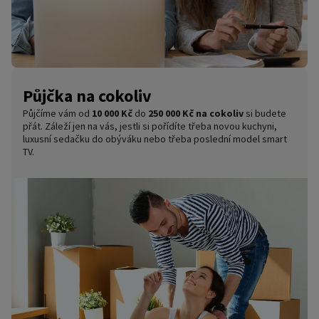
Půjčka na cokoliv
Půjčíme vám od
10 000 Kč
do
250 000 Kč na cokoliv
si budete
přát. Záleží jen na vás, jestli si pořídíte třeba novou kuchyni,
luxusní sedačku do obýváku nebo třeba poslední model smart
TV.