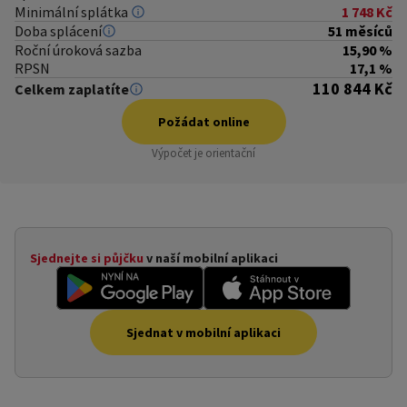
Minimální splátka
1 748 Kč
Doba splácení
51 měsíců
Roční úroková sazba
15,90 %
RPSN
17,1 %
110 844 Kč
Celkem zaplatíte
Požádat online
Výpočet je orientační
 online
Sjednejte si půjčku
v naší mobilní aplikaci
Sjednat v mobilní aplikaci