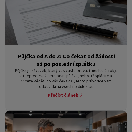
Půjčka od A do Z: Co čekat od žádosti
až po poslední splátku
Půjčka je závazek, který vás často provází měsíce či roky.
Ať teprve zvažujete první půjčku, nebo už splácíte a
chcete vědět, co vás čeká dál, tento průvodce vám
odpovídá na všechno důležité.
Přečíst článek