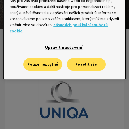
Povinné ručení a
Aby pro vás bylo prohlížení našeho webu co nejpohodlnější,
používáme cookies a další nástroje pro personalizaci reklam,
havarijní pojištění
analýzu návštěvnosti a zlepšování našich produktů. Informace
zpracováváme pouze s vaším souhlasem, který můžete kdykoli
změnit. Více se dozvíte v
Zásadách používání souborů
cookie
.
Naši klienti získají zvýhodněné nabídky povinného ručení i havarijního
pojištění. S pojištěním od UNIQA dokážeme i u nákupu auta na splátky
Upravit nastavení
zohlednit váš bezeškodní průběh v minulých pojištěních a zlevnit vám
nové pojištění.
Pouze nezbytné
Povolit vše