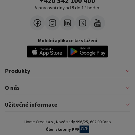
+420 542 100 400
V pracovní dny od 8 do 17 hodin.
Mobilní aplikace ke stažení
Produkty
Půjčky
O nás
Financování podnikatelů
Konsolidace
Nákupy na splátky
Profil firmy
Užitečné informace
Financování auta
Pomáháme
Pronájem zařízení
Kariéra
Pojištění a doplňkové služby
Důležité informace
Nejčastější internetové podvody
Home Credit a.s., Nové sady 996/25, 602 00 Brno
Blog
Poradna a nejčastější dotazy
Pro partnery
Dokumenty ke stažení
Člen skupiny PPF
Kontakty a pobočky
Slovník pojmů