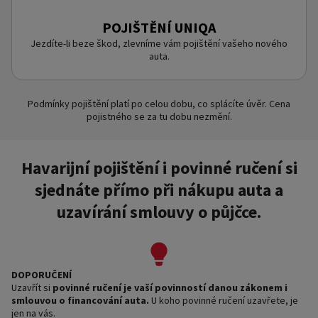
POJIŠTĚNÍ UNIQA
Jezdíte-li beze škod, zlevníme vám pojištění vašeho nového
auta.
Podmínky pojištění platí po celou dobu, co splácíte úvěr. Cena
pojistného se za tu dobu nezmění.
Havarijní pojištění i povinné ručení si
sjednáte přímo při nákupu auta a
uzavírání smlouvy o půjčce.
DOPORUČENÍ
Uzavřít si
povinné ručení je vaší povinností danou zákonem i
smlouvou o financování auta.
U koho povinné ručení uzavřete, je
jen na vás.