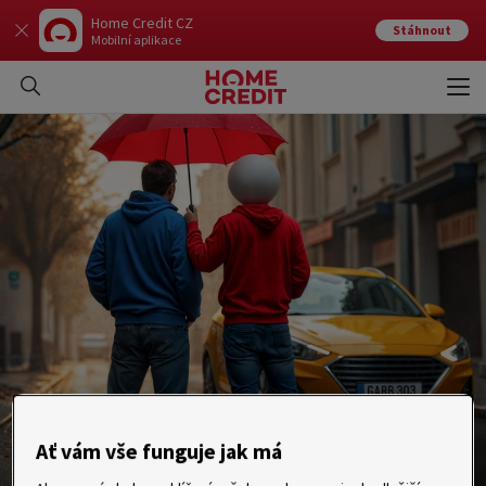
Home Credit CZ
Stáhnout
Mobilní aplikace
Otev
Zavří
Ať vám vše funguje jak má