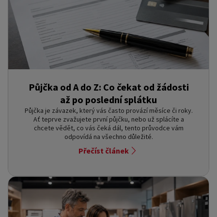
Půjčka od A do Z: Co čekat od žádosti
až po poslední splátku
Půjčka je závazek, který vás často provází měsíce či roky.
Ať teprve zvažujete první půjčku, nebo už splácíte a
chcete vědět, co vás čeká dál, tento průvodce vám
odpovídá na všechno důležité.
Přečíst článek