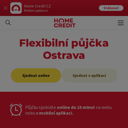
Home Credit CZ
Stáhnout
Mobilní aplikace
Otev
Zavří
Flexibilní půjčka
Ostrava
Sjednat online
Sjednat v aplikaci
Půjčku sjednáte
online do 15 minut
na webu
nebo
v mobilní aplikaci.