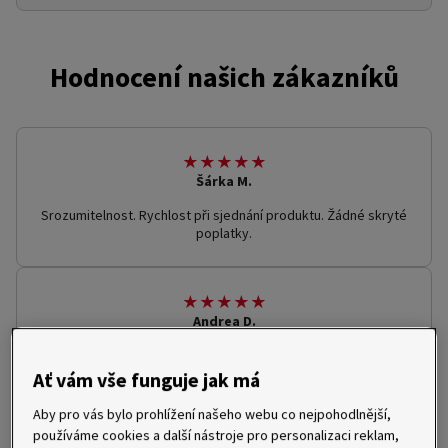
Hodnocení našich zákazníků
★★★★★
Šárka M.
Srozumitelnost. Rychlost při sjednání produktu. Žádné skryté
poplatky.
★★★★★
Andrea D.
Vše bylo vyřešeno rychle, efektivně a s maximální ochotou.
Jsem naprosto spokojená.
Ať vám vše funguje jak má
Aby pro vás bylo prohlížení našeho webu co nejpohodlnější,
používáme cookies a další nástroje pro personalizaci reklam,
★★★★★