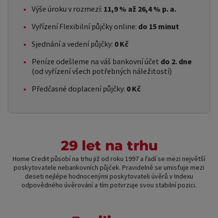
Výše úroku v rozmezí:
11,9 % až 26,4 % p. a.
Vyřízení Flexibilní půjčky online:
do 15 minut
Sjednání a vedení půjčky:
0 Kč
Peníze odešleme na váš bankovní účet
do 2. dne
(od vyřízení všech potřebných náležitostí)
Předčasné doplacení půjčky:
0 Kč
29 let na trhu
Home Credit působí na trhu již od roku 1997 a řadí se mezi největší
poskytovatele nebankovních půjček. Pravidelně se umisťuje mezi
deseti nejlépe hodnocenými poskytovateli úvěrů v Indexu
odpovědného úvěrování a tím potvrzuje svou stabilní pozici.