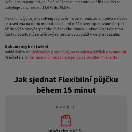
úvěru posuzujeme individuálně, může se od prezentované lišit a RPSN se
pohybuje v rozmezí od 12,6 % do 29,8 %.
Flexibilní půjčka je revolvingový úvěr. To znamená, že smlouva o úvěru
je uzavřena na dobu neurčitou a klient může úvěr opakovaně čerpat
až do výše nevyčerpaného úvěrového rámce. Pokud klient dlužnou
částku splatí, může úvěrový rámec znovu využít v celém rozsahu.
Dokumenty ke stažení
Nahlédněte do
Úvěrových podmínek, sazebníků a dalších dokumentů.
Přečtěte si
Informace o úhradách spojených s prodlením klienta.
Jak sjednat Flexibilní půjčku
během 15 minut
Krok 1
Spočítejte
si půjčku