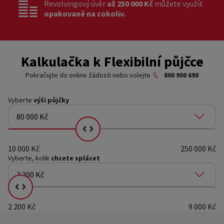
Revolvingový úvěr
až 250 000 Kč
můžete využít
opakovaně na cokoliv.
Kalkulačka k Flexibilní půjčce
Pokračujte do online žádosti nebo volejte
800 900 690
Vyberte
výši půjčky
80 000 Kč
Vyberte kolik chcete splácet
10 000 Kč
250 000 Kč
Vyberte, kolik
chcete splácet
2 200 Kč
Vyberte kolik chcete splácet
2 200 Kč
9 000 Kč