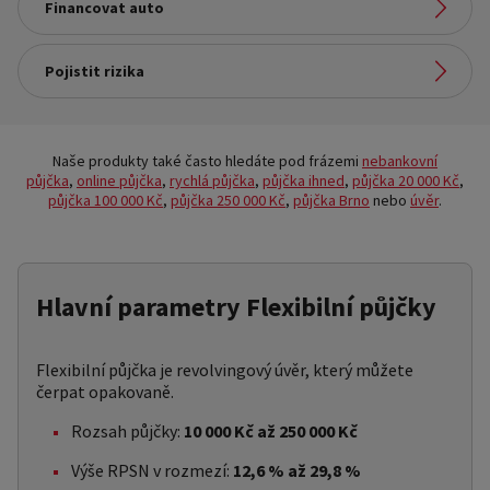
Financovat auto
Nakupovat na splátky
Odkaz na stránku:
Pojistit rizika
Financovat auto
Odkaz na stránku:
Pojistit rizika
Naše produkty také často hledáte pod frázemi
nebankovní
půjčka
,
online půjčka
,
rychlá půjčka
,
půjčka ihned
,
půjčka 20 000 Kč
,
půjčka 100 000 Kč
,
půjčka 250 000 Kč
,
půjčka Brno
nebo
úvěr
.
Hlavní parametry Flexibilní půjčky
Flexibilní půjčka je revolvingový úvěr, který můžete
čerpat opakovaně.
Rozsah půjčky:
10 000 Kč až 250 000 Kč
Výše RPSN v rozmezí:
12,6 % až 29,8 %