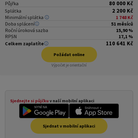
80 000 Kč
Půjřka
2 200 Kč
Splátka
Minimální splátka
1 748 Kč
Doba splácení
51 měsíců
Roční úroková sazba
15,90 %
RPSN
17,1 %
110 641 Kč
Celkem zaplatíte
Požádat online
Výpočet je orientační
 online
Sjednejte si půjčku
v naší mobilní aplikaci
Sjednat v mobilní aplikaci