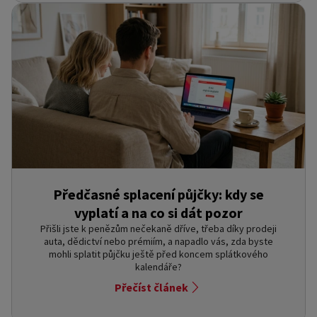
Předčasné splacení půjčky: kdy se
vyplatí a na co si dát pozor
Přišli jste k penězům nečekaně dříve, třeba díky prodeji
auta, dědictví nebo prémiím, a napadlo vás, zda byste
mohli splatit půjčku ještě před koncem splátkového
kalendáře?
Přečíst článek