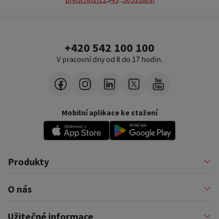
+420 542 100 100
V pracovní dny od 8 do 17 hodin.
Mobilní aplikace ke stažení
Produkty
Půjčky
O nás
Financování podnikatelů
Konsolidace
Nákupy na splátky
Profil firmy
Užitečné informace
Financování auta