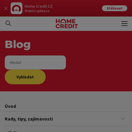
Home Credit CZ
Stáhnout
Mobilní aplikace
Otev
Zavří
Blog
Hledat
Vyhledat
Úvod
Rady, tipy, zajímavosti
Finance