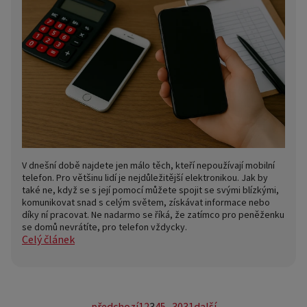
V dnešní době najdete jen málo těch, kteří nepoužívají mobilní
telefon. Pro většinu lidí je nejdůležitější elektronikou. Jak by
také ne, když se s její pomocí můžete spojit se svými blízkými,
komunikovat snad s celým světem, získávat informace nebo
díky ní pracovat. Ne nadarmo se říká, že zatímco pro peněženku
se domů nevrátíte, pro telefon vždycky.
Celý článek
předchozí
1
2
3
4
5
...
30
31
další