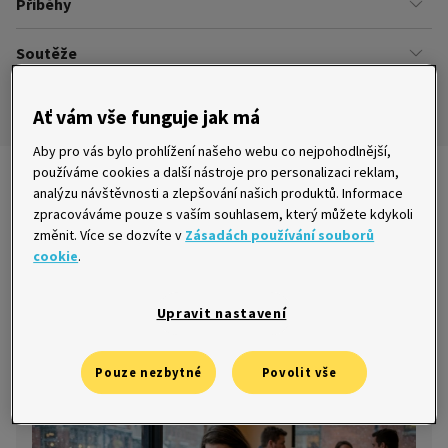
Příběhy
Kariéra
Našich zákazníků
Soutěže
Úřady
Ze života v Home Creditu
Ombudsman
Aktuální a ukončené soutěže
Ze života do života
Ať vám vše funguje jak má
Pravidla soutěží
Aby pro vás bylo prohlížení našeho webu co nejpohodlnější,
používáme cookies a další nástroje pro personalizaci reklam,
Nejnovější články
analýzu návštěvnosti a zlepšování našich produktů. Informace
zpracováváme pouze s vaším souhlasem, který můžete kdykoli
změnit. Více se dozvíte v
Zásadách používání souborů
cookie
.
Jak fungují rychlé půjčky: Vše, co byste
Upravit nastavení
měli vědět
2. 2. 2026
Pouze nezbytné
Povolit vše