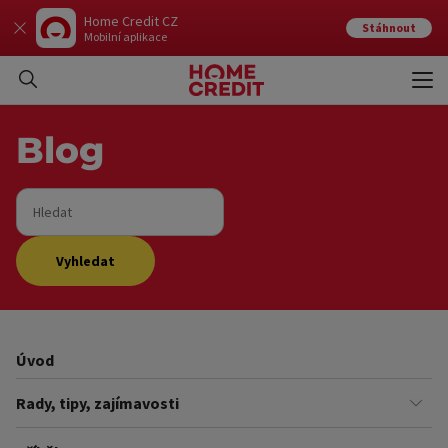
Home Credit CZ
Stáhnout
Mobilní aplikace
Otev
Zavří
Blog
Hledat
Vyhledat
Úvod
Rady, tipy, zajímavosti
Finance