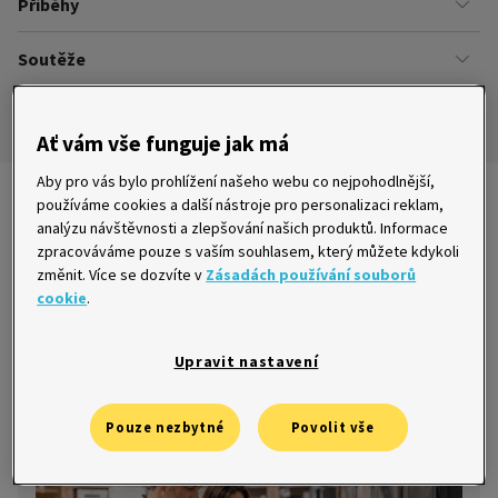
Příběhy
Kariéra
Našich zákazníků
Soutěže
Úřady
Ze života v Home Creditu
Ombudsman
Aktuální a ukončené soutěže
Ze života do života
Ať vám vše funguje jak má
Pravidla soutěží
Aby pro vás bylo prohlížení našeho webu co nejpohodlnější,
Nejnovější články
používáme cookies a další nástroje pro personalizaci reklam,
analýzu návštěvnosti a zlepšování našich produktů. Informace
zpracováváme pouze s vaším souhlasem, který můžete kdykoli
změnit. Více se dozvíte v
Zásadách používání souborů
cookie
.
Češi se při výběru dražších věcí rozhodují
podle recenzí, srovnávačů a umělé
Upravit nastavení
inteligence
15. 5. 2026
Pouze nezbytné
Povolit vše