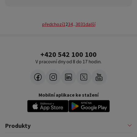
předchozí
1
2
3
4
...
30
31
další
+420 542 100 100
V pracovní dny od 8 do 17 hodin.
Mobilní aplikace ke stažení
Produkty