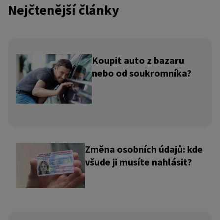
Nejčtenější články
Koupit auto z bazaru
nebo od soukromníka?
Změna osobních údajů: kde
všude ji musíte nahlásit?