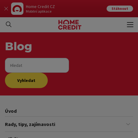
Home Credit CZ
Stáhnout
Mobilní aplikace
Otev
Zavří
Blog
Hledat
Vyhledat
Úvod
Rady, tipy, zajímavosti
Finance