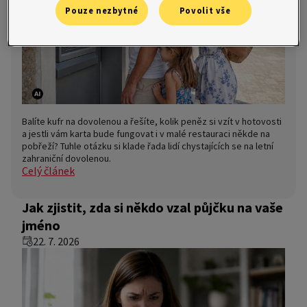
Pouze nezbytné
Povolit vše
Balíte kufr na dovolenou a řešíte, kolik peněz si vzít v hotovosti
a jestli vám karta bude fungovat i v malé restauraci někde na
pobřeží? Tuhle otázku si klade řada lidí chystajících se na letní
zahraniční dovolenou.
Celý článek
Jak zjistit, zda si někdo vzal půjčku na vaše
jméno
22. 7. 2026