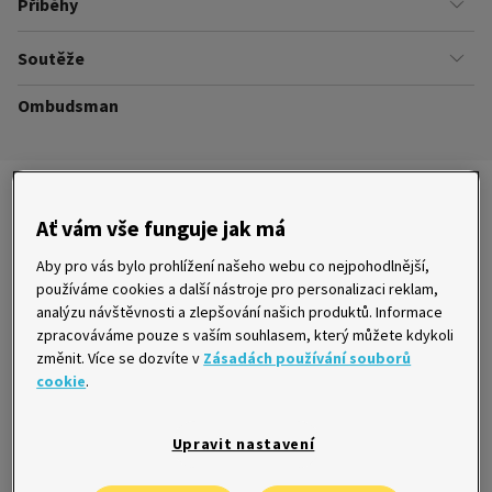
Příběhy
Kariéra
Našich zákazníků
Soutěže
Úřady
Ze života v Home Creditu
Ombudsman
Aktuální a ukončené soutěže
Ze života do života
Pravidla soutěží
Nejnovější články
Ať vám vše funguje jak má
Aby pro vás bylo prohlížení našeho webu co nejpohodlnější,
používáme cookies a další nástroje pro personalizaci reklam,
analýzu návštěvnosti a zlepšování našich produktů. Informace
Kartou všude, kde to jde: jak Češi platí na
zpracováváme pouze s vaším souhlasem, který můžete kdykoli
letní dovolené
změnit. Více se dozvíte v
Zásadách používání souborů
3. 8. 2026
cookie
.
Upravit nastavení