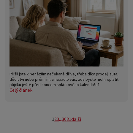
Přišli jste k penězům nečekaně dříve, třeba díky prodeji auta,
dědictví nebo prémiím, a napadlo vás, zda byste mohli splatit
půjčku ještě před koncem splátkového kalendáře?
Celý článek
1
2
3
...
30
31
další