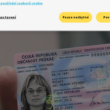
ituaci, kdy se změní některý z jeho osobních údajů. Nejčastěji je to 
 používání souborů cookie
.
í po svatbě případně rozvodu. Tuto změnu je třeba zanést i na úřa
nastavení
Pouze nezbytné
Pov