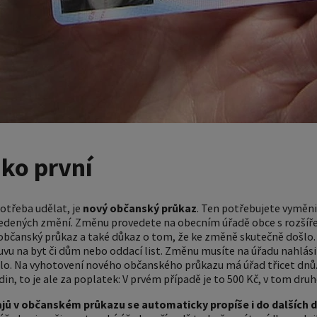
ko první
otřeba udělat, je
nový občanský průkaz
. Ten potřebujete vyměni
uvedených změní. Změnu provedete na obecním úřadě obce s rozšíř
občanský průkaz a také důkaz o tom, že ke změně skutečně došlo.
u na byt či dům nebo oddací list. Změnu musíte na úřadu nahlási
ošlo. Na vyhotovení nového občanského průkazu má úřad třicet dnů
in, to je ale za poplatek: V prvém případě je to 500 Kč, v tom dru
ů v občanském průkazu se automaticky propíše i do dalších d