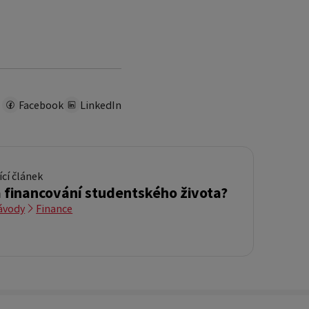
Facebook
LinkedIn
ící článek
 financování studentského života?
ávody
Finance