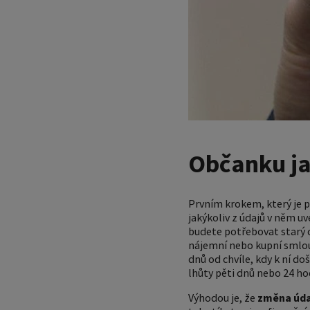
Občanku ja
Prvním krokem, který je p
jakýkoliv z údajů v něm 
budete potřebovat starý 
nájemní nebo kupní smlouv
dnů od chvíle, kdy k ní d
lhůty pěti dnů nebo 24 hod
Výhodou je, že
změna údaj