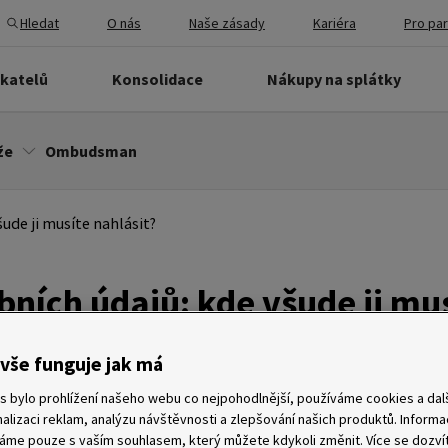
Hledat
O nás
Naše zásady
Kariéra
Pro pa
ikatelů
Konsolidace
Nákupy na splátky
že
Ombudsman
ude ji musíte nahlásit?
ních údajů: kde všude ji mu
vše funguje jak má
s bylo prohlížení našeho webu co nejpohodlnější, používáme cookies a dalš
alizaci reklam, analýzu návštěvnosti a zlepšování našich produktů. Inform
me pouze s vaším souhlasem, který můžete kdykoli změnit. Více se dozví