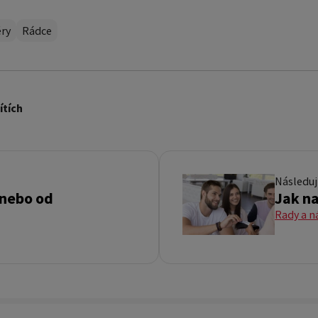
ěry
Rádce
ítích
Následuj
 nebo od
Jak na
Rady a n