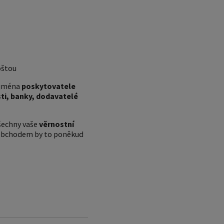
oštou
ejména
poskytovatele
ti, banky, dodavatelé
všechny vaše
věrnostní
m obchodem by to poněkud