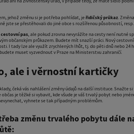
 úřad ani na živnostenský úřad, v případě tedy, že máte sídlo podn
m, jehož změnu si je potřeba pohlídat, je
řidičský průkaz
. Změna
ě jste se přestěhovali do jiné obce s rozšířenou působností, resp.
i
cestovní pas
, ale pokud zrovna nevyrážíte na cesty není nutné s
vým občanským průkazem. Budete mít snazší práci. Nový cestovní
sti. I tady lze ale využít zrychlených lhůt, tj. do pěti dnů nebo 24 
e budete muset vyzvednout v Praze na Ministerstvu zahraničí.
, ale i věrnostní kartičky
lady, čeká vás nahlášení změny údajů na další instituce. Snažte 
 občas je těžké si vybavit, kde všude je váš trvalý pobyt nebo jmé
 nevynechat, vyhnete se tak případným problémům.
třeba změnu trvalého pobytu dále na
ůtě: