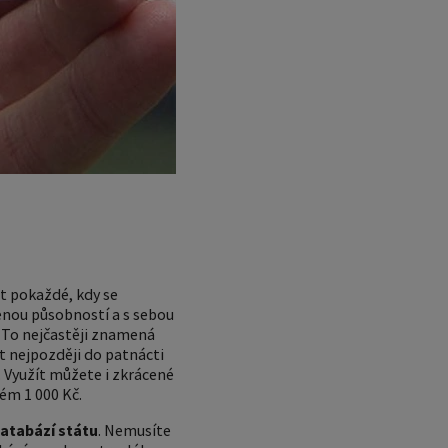
t pokaždé, kdy se
enou působností a s sebou
 To nejčastěji znamená
t nejpozději do patnácti
. Využít můžete i zkrácené
hém 1 000 Kč.
atabází státu
. Nemusíte