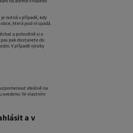
ikání na adrese trvalého
 je nutná v případě, kdy
 obce, která pod ní spadá.
pěchat a pohodlně si o
 pas pak dostanete do
hodin. V případě výroby
si vzpomenout ideálně na
nu uvedeno. Ve vlastním
hlásit a v