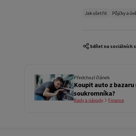
Jak ušetřit
Půjčky a úv
Sdílet na sociálních s
Předchozí článek
Koupit auto z bazaru
soukromníka?
Rady a návody
Finance