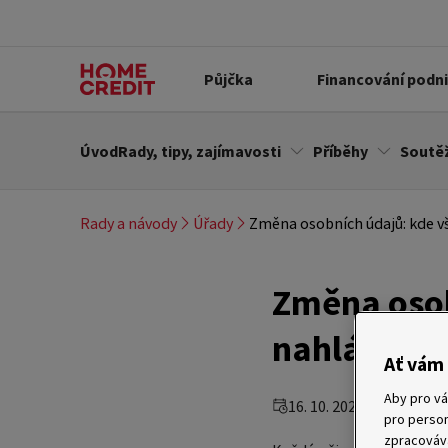
Půjčka
Financování podn
Úvod
Rady, tipy, zajímavosti
Příběhy
Soutě
Rady a návody
Úřady
Změna osobních údajů: kde vš
Změna osob
nahlásit?
Ať vám 
Aby pro vá
16. 10. 2023
pro person
zpracovává