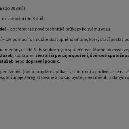
a
(do 30 dnů)
tam evidování (do 8 dnů)
idel
– potřebujete nové technické průkazy ke svému vozu
í
– lze pomocí formuláře dostupného online, který stačí poslat p
znamenány u celé řady soukromých společností. Máme na mysli z
služeb
, soukromé
životní či penzijní spoření
,
úvěrové společnos
 služeb
nebo
dopravní podnik
.
peněženku (nebo projděte aplikaci v telefonu) a podívejte se na 
e osobní údaje zaregistrované a pokud byste je nezměnili, s daný