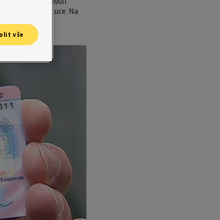
trvalé bydliště kvůli
dy a další instituce. Na
olit vše