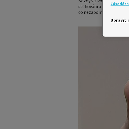
Každý v životě narazí na s
Zásadách
stěhování a změna příjmen
co nezapomenout?
Upravit 