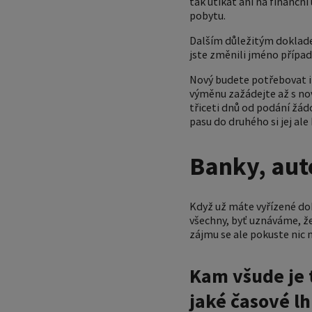
tak utíkat ani na finanční
pobytu.
Dalším důležitým doklade
jste změnili jméno případn
Nový budete potřebovat 
výměnu zažádejte až s no
třiceti dnů od podání žádo
pasu do druhého si jej al
Banky, auto
Když už máte vyřízené dok
všechny, byť uznáváme, že
zájmu se ale pokuste nic
Kam všude je 
jaké časové lh