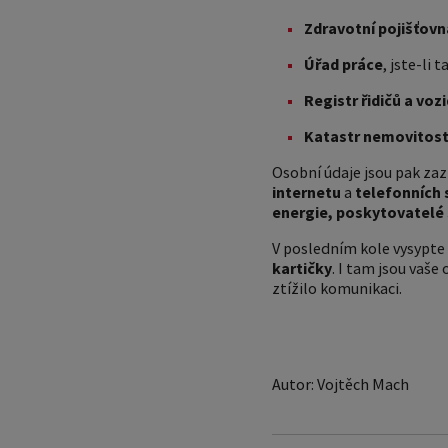
Zdravotní pojišťovn
Úřad práce
, jste-li 
Registr řidičů a voz
Katastr nemovitost
Osobní údaje jsou pak za
internetu
a
telefonních 
energie, poskytovatelé
V posledním kole vysypte 
kartičky
. I tam jsou vaš
ztížilo komunikaci.
Autor: Vojtěch Mach