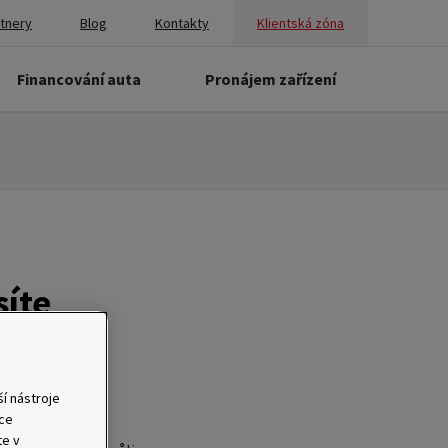
rtnery
Blog
Kontakty
Klientská zóna
Financování auta
Pronájem zařízení
síte
í nástroje
ace
te v