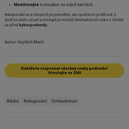
Monitorujte
transakce na svých kartách.
Nakupování na e-shopech je pohodlné, ale opatrnost je klíčová. S
dodržováním zásad a postupů je možné minimalizovat rizika a chránit
se před
kyberpodvody
.
Autor: Vojtěch Mach
Dokážete rozpoznat všechny znaky podvodu?
Otestujte se ZDE!
Rádce
Nakupování
Ombudsman