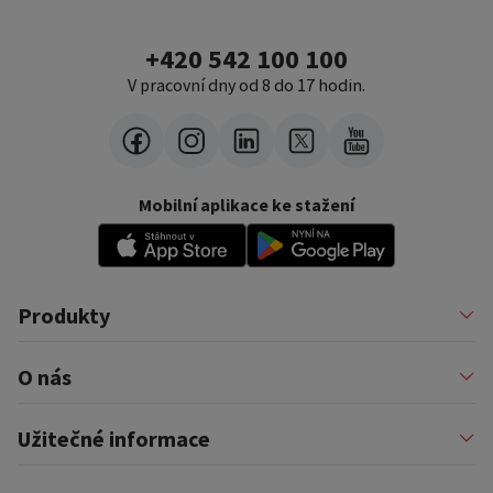
+420 542 100 100
V pracovní dny od 8 do 17 hodin.
Mobilní aplikace ke stažení
Produkty
Půjčky
O nás
Financování podnikatelů
Konsolidace
Nákupy na splátky
Profil firmy
Užitečné informace
Financování auta
Pomáháme
Pronájem zařízení
Kariéra
Pojištění a doplňkové služby
Důležité informace
Nejčastější internetové podvody