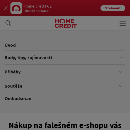
Home Credit CZ
Stáhnout
Mobilní aplikace
Otev
Zavří
Úvod
Rady, tipy, zajímavosti
Finance
Příběhy
Kariéra
Našich zákazníků
Soutěže
Úřady
Ze života v Home Creditu
Ombudsman
Aktuální a ukončené soutěže
Ze života do života
Pravidla soutěží
Nákup na falešném e-shopu vás