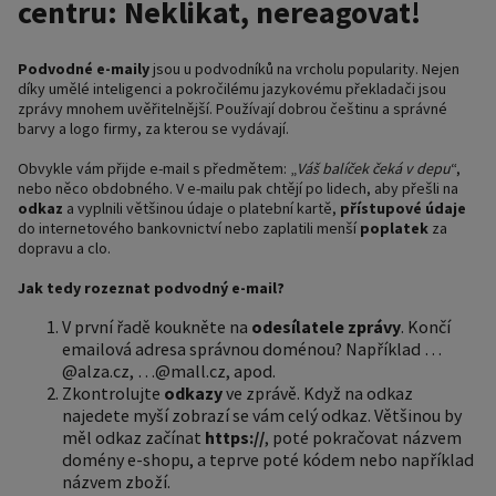
centru: Neklikat, nereagovat!
Podvodné e-maily
jsou u podvodníků na vrcholu popularity. Nejen
díky umělé inteligenci a pokročilému jazykovému překladači jsou
zprávy mnohem uvěřitelnější. Používají dobrou češtinu a správné
barvy a logo firmy, za kterou se vydávají.
Obvykle vám přijde e-mail s předmětem: „
Váš balíček čeká v depu
“,
nebo něco obdobného. V e-mailu pak chtějí po lidech, aby přešli na
odkaz
a vyplnili většinou údaje o platební kartě,
přístupové údaje
do internetového bankovnictví nebo zaplatili menší
poplatek
za
dopravu a clo.
Jak tedy rozeznat podvodný e-mail?
V první řadě koukněte na
odesílatele
zprávy
. Končí
emailová adresa správnou doménou? Například …
@alza.cz, …@mall.cz, apod.
Zkontrolujte
odkazy
ve zprávě. Když na odkaz
najedete myší zobrazí se vám celý odkaz. Většinou by
měl odkaz začínat
https://
, poté pokračovat názvem
domény e-shopu, a teprve poté kódem nebo například
názvem zboží.