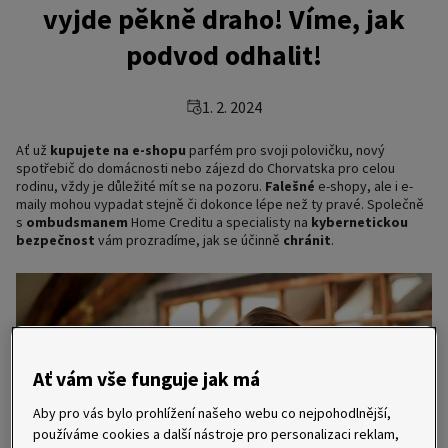
vyjde pěkně draho! Víme, jak
podvod odhalit!
1. 2. 2024
Ať už
kupujete na e-shopu
parfém pro svoji polovičku, nový
spotřebič do domácnosti nebo zájezd do Chorvatska pro celou
rodinu, vždy je důležité mít se na pozoru.
Falešné
e-shopy, ale i e-
maily mohou vypadat stejně či dokonce lépe než ty pravé. Společně
s
ombudsmanem
Home Creditu a specialisty na
kybernetickou
bezpečnost
vám prozradíme, jak se účinně
chránit
.
Ať vám vše funguje jak má
Aby pro vás bylo prohlížení našeho webu co nejpohodlnější,
používáme cookies a další nástroje pro personalizaci reklam,