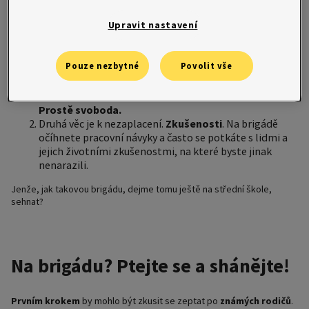
Upravit nastavení
Najít si práci nebo brigádu má hned několik výhod:
Pouze nezbytné
Povolit vše
Například získáte
vlastní prostředky
právě na to
vytoužené lenošení a nebudete muset prosit rodiče.
Prostě svoboda.
Druhá věc je k nezaplacení.
Zkušenosti
. Na brigádě
očíhnete pracovní návyky a často se potkáte s lidmi a
jejich životními zkušenostmi, na které byste jinak
nenarazili.
Jenže, jak takovou brigádu, dejme tomu ještě na střední škole,
sehnat?
Na brigádu?
Ptejte se a shánějte!
Prvním krokem
by mohlo být zkusit se zeptat po
známých rodičů
.