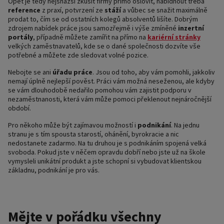
Opět je tedy nejsnazší zkusit firmy přímo oslovit, nabídnout třeba
reference
z praxí, potvrzení ze
stáží
a vůbec se snažit maximálně
prodat to, čím se od ostatních kolegů absolventů lišíte. Dobrým
zdrojem nabídek práce jsou samozřejmě i výše zmíněné
inzertní
portály
, případně můžete zamířit na přímo na
kariérní stránky
velkých zaměstnavatelů, kde se o dané společnosti dozvíte vše
potřebné a můžete zde sledovat volné pozice.
Nebojte se ani
úřadu práce
. Jsou od toho, aby vám pomohli, jakkoliv
nemají úplně nejlepší pověst. Práci vám možná neseženou, ale kdyby
se vám dlouhodobě nedařilo pomohou vám zajistit podporu v
nezaměstnanosti, která vám může pomoci překlenout nejnáročnější
období.
Pro někoho může být zajímavou možností i
podnikání
. Na jednu
stranu je s tím spousta starostí, ohánění, byrokracie a nic
nedostanete zadarmo. Na tu druhou je s podnikáním spojená velká
svoboda. Pokud jste v něčem opravdu dobří nebo jste už na škole
vymysleli unikátní produkt a jste schopní si vybudovat klientskou
základnu, podnikání je pro vás.
Mějte v pořádku všechny