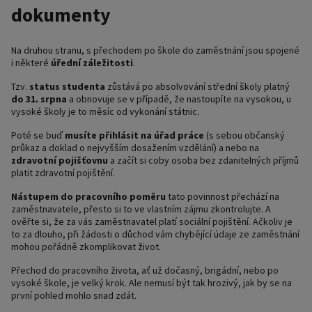
dokumenty
Na druhou stranu, s přechodem po škole do zaměstnání jsou spojené
i některé
úřední záležitosti
.
Tzv.
status studenta
zůstává po absolvování střední školy platný
do 31. srpna
a obnovuje se v případě, že nastoupíte na vysokou, u
vysoké školy je to měsíc od vykonání státnic.
Poté se buď
musíte přihlásit na úřad práce
(s sebou občanský
průkaz a doklad o nejvyšším dosažením vzdělání) a nebo na
zdravotní pojišťovnu
a začít si coby osoba bez zdanitelných příjmů
platit zdravotní pojištění.
Nástupem do pracovního poměru
tato povinnost přechází na
zaměstnavatele, přesto si to ve vlastním zájmu zkontrolujte. A
ověřte si, že za vás zaměstnavatel platí sociální pojištění. Ačkoliv je
to za dlouho, při žádosti o důchod vám chybějící údaje ze zaměstnání
mohou pořádně zkomplikovat život.
Přechod do pracovního života, ať už dočasný, brigádní, nebo po
vysoké škole, je velký krok. Ale nemusí být tak hrozivý, jak by se na
první pohled mohlo snad zdát.