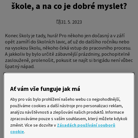
škole, a na co je dobré myslet?
31. 5. 2023
Konec školy je tady, hurá! Pro někoho jen dočasný a v září
opět zamíří do školních lavic, ať už do dalšího ročníku nebo
na vysokou školu, někoho čeká vstup do pracovního procesu.
A jakkoliv by bylo určitě zábavnější prázdniny, pochopitelně
zaslouženě, prolenošit, pokusit se najít si brigádu není vůbec
špatný nápad.
Ať vám vše funguje jak má
Aby pro vás bylo prohlížení našeho webu co nejpohodlnější,
používáme cookies a další nástroje pro personalizaci reklam,
analýzu návštěvnosti a zlepšování našich produktů. Informace
zpracováváme pouze s vaším souhlasem, který můžete kdykoli
změnit. Více se dozvíte v
Zásadách používání souborů
cookie
.