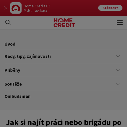
Home Credit CZ
Stáhnout
Mobilní aplikace
Otev
Zavří
Úvod
Rady, tipy, zajímavosti
Finance
Příběhy
Kariéra
Našich zákazníků
Soutěže
Úřady
Ze života v Home Creditu
Ombudsman
Aktuální a ukončené soutěže
Ze života do života
Pravidla soutěží
Jak si najít práci nebo brigádu po