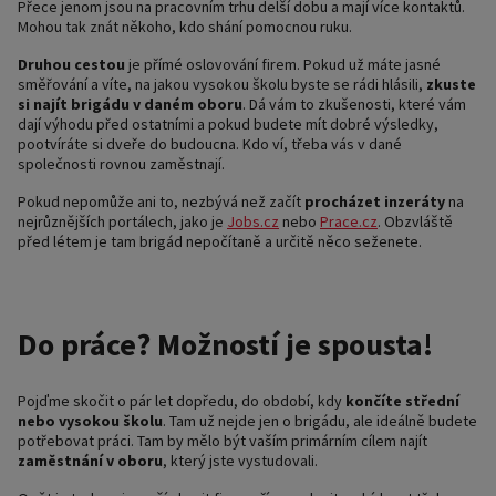
Přece jenom jsou na pracovním trhu delší dobu a mají více kontaktů.
Mohou tak znát někoho, kdo shání pomocnou ruku.
Druhou cestou
je přímé oslovování firem. Pokud už máte jasné
směřování a víte, na jakou vysokou školu byste se rádi hlásili,
zkuste
si najít brigádu v daném oboru
. Dá vám to zkušenosti, které vám
dají výhodu před ostatními a pokud budete mít dobré výsledky,
pootvíráte si dveře do budoucna. Kdo ví, třeba vás v dané
společnosti rovnou zaměstnají.
Pokud nepomůže ani to, nezbývá než začít
procházet inzeráty
na
nejrůznějších portálech, jako je
Jobs.cz
nebo
Prace.cz
. Obzvláště
před létem je tam brigád nepočítaně a určitě něco seženete.
Do práce? Možností je spousta!
Pojďme skočit o pár let dopředu, do období, kdy
končíte střední
nebo vysokou školu
. Tam už nejde jen o brigádu, ale ideálně budete
potřebovat práci. Tam by mělo být vaším primárním cílem najít
zaměstnání v oboru
, který jste vystudovali.