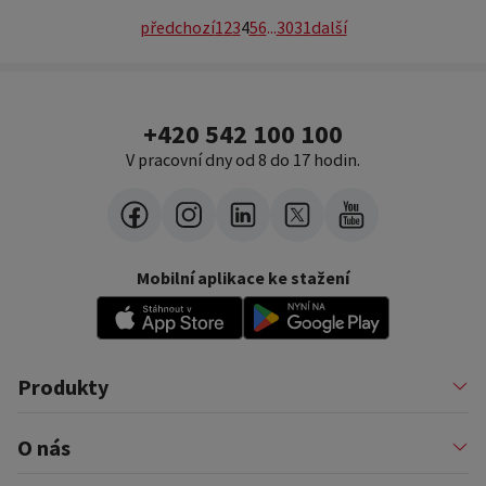
předchozí
1
2
3
4
5
6
...
30
31
další
+420 542 100 100
V pracovní dny od 8 do 17 hodin.
Mobilní aplikace ke stažení
Produkty
Půjčky
O nás
Financování podnikatelů
Konsolidace