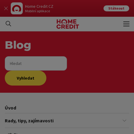
Home Credit CZ
Stáhnout
Mobilní aplikace
Otev
Zavří
Blog
Hledat
Vyhledat
Úvod
Rady, tipy, zajímavosti
Finance