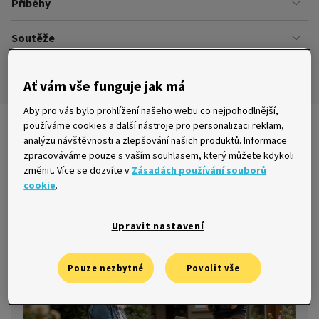
Příběhy
Kariéra
Našich zákazníků
Soutěže
Úřady
Ze života v Home Creditu
Ombudsman
Aktuální a ukončené soutěže
Ze života do života
Ať vám vše funguje jak má
Pravidla soutěží
Aby pro vás bylo prohlížení našeho webu co nejpohodlnější,
používáme cookies a další nástroje pro personalizaci reklam,
Nejnovější články
analýzu návštěvnosti a zlepšování našich produktů. Informace
zpracováváme pouze s vaším souhlasem, který můžete kdykoli
změnit. Více se dozvíte v
Zásadách používání souborů
cookie
.
Jak mít zdravý rozpočet a klidnější spaní
29. 9. 2025
Upravit nastavení
Pouze nezbytné
Povolit vše