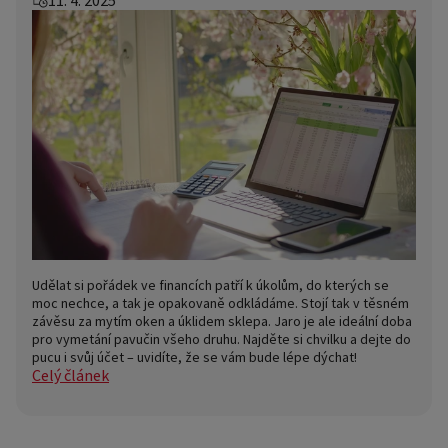
11. 4. 2025
Udělat si pořádek ve financích patří k úkolům, do kterých se
moc nechce, a tak je opakovaně odkládáme. Stojí tak v těsném
závěsu za mytím oken a úklidem sklepa. Jaro je ale ideální doba
pro vymetání pavučin všeho druhu. Najděte si chvilku a dejte do
pucu i svůj účet – uvidíte, že se vám bude lépe dýchat!
Celý článek