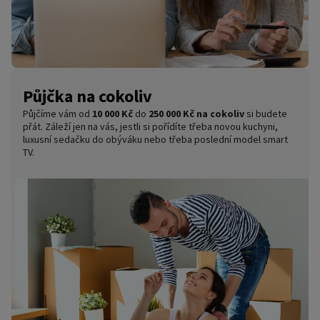
Půjčka na cokoliv
Půjčíme vám od
10 000 Kč
do
250 000 Kč na cokoliv
si budete
přát. Záleží jen na vás, jestli si pořídíte třeba novou kuchyni,
luxusní sedačku do obýváku nebo třeba poslední model smart
TV.