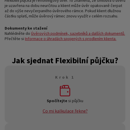
Flexibilní půjčka je revolvingový úvěr. To znamená, že smlouva o úvěru
je uzavřena na dobu neurčitou a klient může úvěr opakovaně čerpat
až do výše nevyčerpaného úvěrového rámce. Pokud klient dlužnou
částku splatí, může úvěrový rámec znovu využít v celém rozsahu.
Dokumenty ke stažení
Nahlédněte do
Úvěrových podmínek, sazebníků a dalších dokumentů.
Přečtěte si
Informace o úhradách spojených s prodlením klienta.
Jak sjednat Flexibilní půjčku?
Krok 1
Spočítejte
si půjčku
Co mi kalkulace řekne?
Navolte na kalkulačce
výšku půjčky a splátky
, o kterou