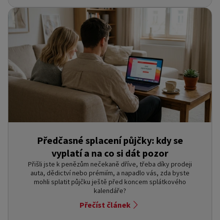
Předčasné splacení půjčky: kdy se
vyplatí a na co si dát pozor
Přišli jste k penězům nečekaně dříve, třeba díky prodeji
auta, dědictví nebo prémiím, a napadlo vás, zda byste
mohli splatit půjčku ještě před koncem splátkového
kalendáře?
Přečíst článek