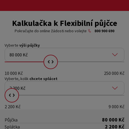
Kalkulačka k Flexibilní půjčce
Pokračujte do online žádosti nebo volejte
800 900 690
Vyberte
výši půjčky
80 000 Kč
Vyberte kolik chcete splácet
10 000 Kč
250 000 Kč
Vyberte, kolik
chcete splácet
2 200 Kč
Vyberte kolik chcete splácet
2 200 Kč
9 000 Kč
80 000 Kč
Půjčka
2 200 Kč
Splátka