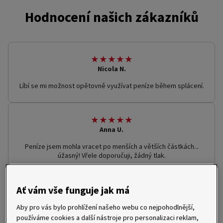
Hodnocení našich zákazníků
★★★★★
Nicola N.
Líbí se mi možnost opětovně využívat peníze během splácení.
★★★★★
Anna U.
Peníze jsem mohla vracet po menších a větších částkách...
úžasný! Vřele doporučuji, žádný tlak.
Ať vám vše funguje jak má
★★★★★
Martin K.
Aby pro vás bylo prohlížení našeho webu co nejpohodlnější,
Vše bylo vždy rychle. Aplikace funguje dobře. Peníze
používáme cookies a další nástroje pro personalizaci reklam,