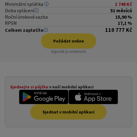
Minimální splátka
1 748 Kč
Doba splácení
51 měsíců
Roční úroková sazba
15,90 %
RPSN
17,1 %
110 777 Kč
Celkem zaplatíte
Požádat online
Výpočet je orientační
 online
Sjednejte si půjčku
v naší mobilní aplikaci
Sjednat v mobilní aplikaci