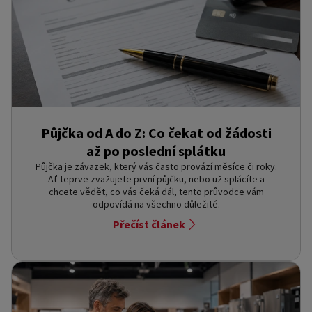
Půjčka od A do Z: Co čekat od žádosti
až po poslední splátku
Půjčka je závazek, který vás často provází měsíce či roky.
Ať teprve zvažujete první půjčku, nebo už splácíte a
chcete vědět, co vás čeká dál, tento průvodce vám
odpovídá na všechno důležité.
Přečíst článek