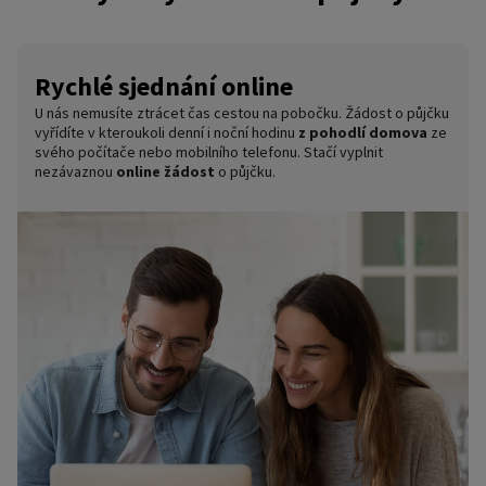
nebo kurýrem, na pobočce můžete podepsat smlouvu
přímo na místě.
Pobočka
: Stavte se za námi na některou z
našich
poboček
a společně s prodejcem
Po kontrole podkladů vám vyplatíme
peníze na účet
.
Rychlé sjednání online
projdete celý proces sjednání půjčky.
Pokud vaše banka podporuje okamžité platby, tak peníze
obdržíte obratem.
U nás nemusíte ztrácet čas cestou na pobočku. Žádost o půjčku
vyřídíte v kteroukoli denní i noční hodinu
z pohodlí domova
ze
svého počítače nebo mobilního telefonu. Stačí vyplnit
nezávaznou
online žádost
o půjčku.