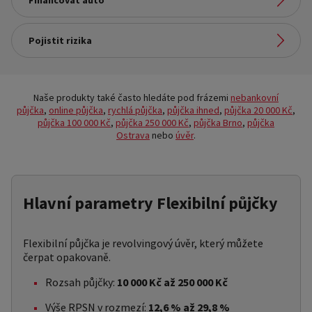
Financovat auto
Nakupovat na splátky
Odkaz na stránku:
Pojistit rizika
Financovat auto
Odkaz na stránku:
Pojistit rizika
Naše produkty také často hledáte pod frázemi
nebankovní
půjčka
,
online půjčka
,
rychlá půjčka
,
půjčka ihned
,
půjčka 20 000 Kč
,
půjčka 100 000 Kč
,
půjčka 250 000 Kč
,
půjčka Brno
,
půjčka
Ostrava
nebo
úvěr
.
Hlavní parametry Flexibilní půjčky
Flexibilní půjčka je revolvingový úvěr, který můžete
čerpat opakovaně.
Rozsah půjčky:
10 000 Kč až 250 000 Kč
Výše RPSN v rozmezí:
12,6 % až 29,8 %