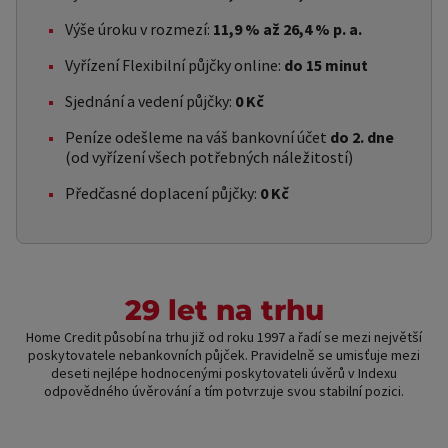
Výše úroku v rozmezí:
11,9 % až 26,4 % p. a.
Vyřízení Flexibilní půjčky online:
do 15 minut
Sjednání a vedení půjčky:
0 Kč
Peníze odešleme na váš bankovní účet
do 2. dne
(od vyřízení všech potřebných náležitostí)
Předčasné doplacení půjčky:
0 Kč
29 let na trhu
Home Credit působí na trhu již od roku 1997 a řadí se mezi největší
poskytovatele nebankovních půjček. Pravidelně se umisťuje mezi
deseti nejlépe hodnocenými poskytovateli úvěrů v Indexu
odpovědného úvěrování a tím potvrzuje svou stabilní pozici.