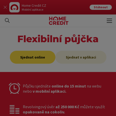
Home Credit CZ
Stáhnout
Mobilní aplikace
Otev
Zavří
Flexibilní půjčka
Sjednat online
Sjednat v aplikaci
Půjčku sjednáte
online do 15 minut
na webu
nebo
v mobilní aplikaci.
Revolvingový úvěr
až 250 000 Kč
můžete využít
opakovaně na cokoliv.