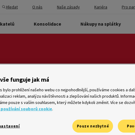
Hledat
O nás
Naše zásady
Kariéra
Pro pa
ikatelů
Konsolidace
Nákupy na splátky
vše funguje jak má
Vyhledat
s bylo prohlížení našeho webu co nejpohodlnější, používáme cookies a dalš
alizaci reklam, analýzu návštěvnosti a zlepšování našich produktů. Inform
me pouze s vaším souhlasem, který můžete kdykoli změnit. Více se dozví
 používání souborů cookie
.
že
Ombudsman
nastavení
Pouze nezbytné
Pov