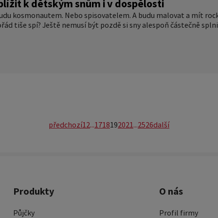
blížit k dětským snům i v dospělosti
budu kosmonautem. Nebo spisovatelem. A budu malovat a mít rocko
ořád tiše spí? Ještě nemusí být pozdě si sny alespoň částečně splni
předchozí
1
2
...
17
18
19
20
21
...
25
26
další
Produkty
O nás
Půjčky
Profil firmy