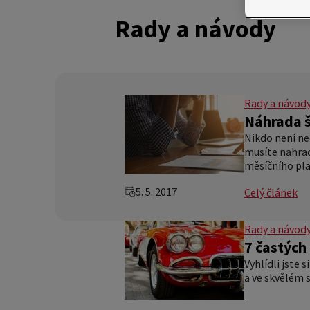
Rady a návody
Rady a návod
Náhrada š
Nikdo není ne
musíte nahrad
měsíčního pla
5. 5. 2017
Celý článek
Rady a návod
7 častých 
Vyhlídli jste
a ve skvělém 