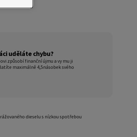
áci uděláte chybu?
ovi způsobí finanční újmu a vy mu ji
zaplatíte maximálně 4,5násobek svého
garážovaného dieselu s nízkou spotřebou