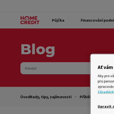
Půjčka
Financování podn
Blog
Ať vám 
Hledat
Aby pro vá
pro person
zpracovává
Zásadách
Úvod
Rady, tipy, zajímavosti
Příběhy
Soutě
Upravit 