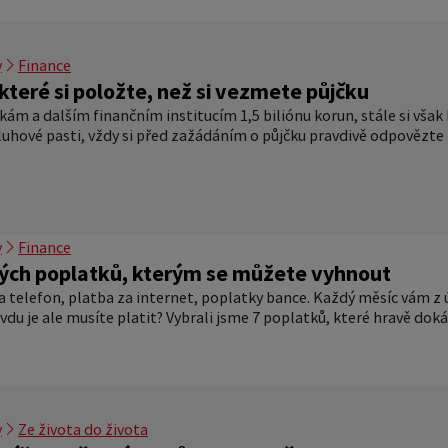
y
Finance
které si položte, než si vezmete půjčku
kám a dalším finančním institucím 1,5 biliónu korun, stále si však 
dluhové pasti, vždy si před zažádáním o půjčku pravdivě odpovězte 
y
Finance
ých poplatků, kterým se můžete vyhnout
a telefon, platba za internet, poplatky bance. Každý měsíc vám z ú
vdu je ale musíte platit? Vybrali jsme 7 poplatků, které hravě dok
y
Ze života do života