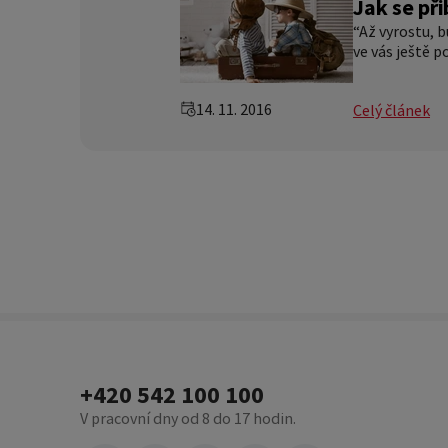
Jak se při
“Až vyrostu, 
ve vás ještě p
14. 11. 2016
Celý článek
+420 542 100 100
V pracovní dny od 8 do 17 hodin.