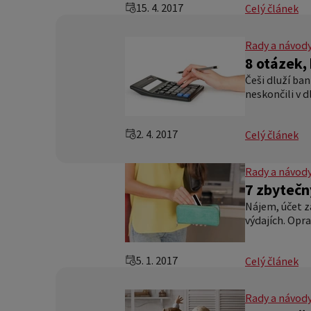
15. 4. 2017
Celý článek
Rady a návod
8 otázek, 
Češi dluží ban
neskončili v 
2. 4. 2017
Celý článek
Rady a návod
7 zbytečn
Nájem, účet z
výdajích. Opra
5. 1. 2017
Celý článek
Rady a návod