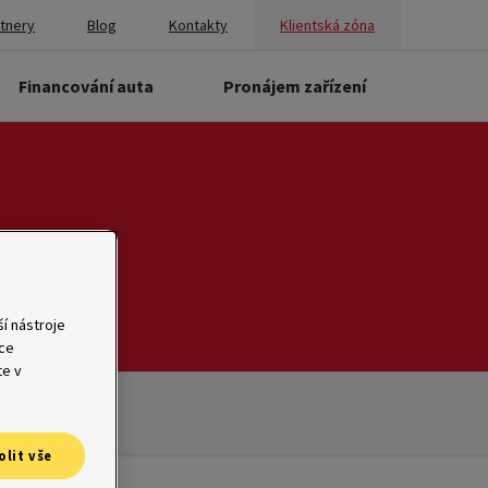
rtnery
Blog
Kontakty
Klientská zóna
Financování auta
Pronájem zařízení
í nástroje
ace
te v
olit vše