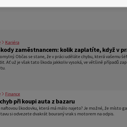
y
Kariéra
kody zaměstnancem: kolik zaplatíte, když v pr
omylný. Občas se stane, že v práci uděláte chybu, která vašemu šéf
it. Ať už je však tato škoda jakkoliv vysoká, ve většině případů 
tu.
y
Finance
chyb při koupi auta z bazaru
 si naftovou škodovku, která má málo najeto? Je možné, že místo 
stavu si odvezete dvakrát bouraný vrak s motorem na odpis.