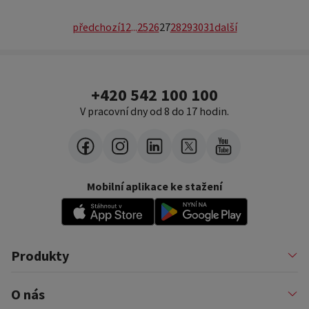
předchozí
1
2
...
25
26
27
28
29
30
31
další
+420 542 100 100
V pracovní dny od 8 do 17 hodin.
Mobilní aplikace ke stažení
Produkty
Půjčky
O nás
Financování podnikatelů