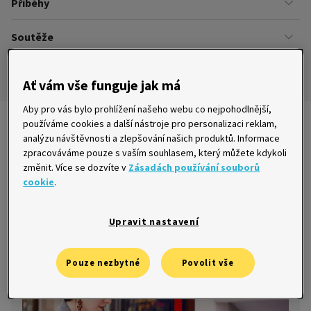
Příběhy
Kariéra
Našich zákazníků
Soutěže
Úřady
Ze života v Home Creditu
Ombudsman
Aktuální a ukončené soutěže
Ze života do života
Ať vám vše funguje jak má
Pravidla soutěží
Aby pro vás bylo prohlížení našeho webu co nejpohodlnější,
používáme cookies a další nástroje pro personalizaci reklam,
Nejnovější články
analýzu návštěvnosti a zlepšování našich produktů. Informace
zpracováváme pouze s vaším souhlasem, který můžete kdykoli
změnit. Více se dozvíte v
Zásadách používání souborů
cookie
.
6+1 důvodů, proč se vyplatí jet na
dovolenou s kreditní kartou
Upravit nastavení
9. 9. 2015
Pouze nezbytné
Povolit vše