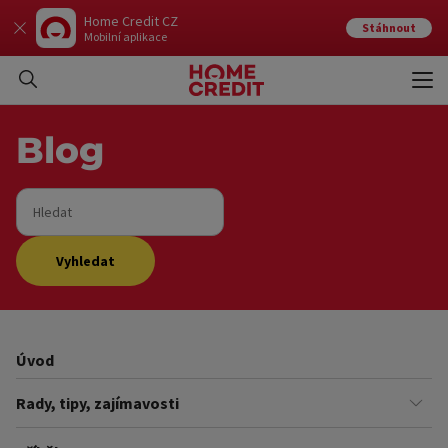
Home Credit CZ
Stáhnout
Mobilní aplikace
Otev
Zavří
Blog
Hledat
Vyhledat
Úvod
Rady, tipy, zajímavosti
Finance