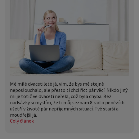
Mé milé dvacetileté já, vím, že bys mě stejně
neposlouchalo, ale přesto ti chci říct pár věcí. Nikdo jiný
mi je totiž ve dvaceti neřekl, což byla chyba. Bez
nadsázky si myslím, že ti můj seznam 8 rad o penězích
ušetří v životě pár nepříjemných situací. Tvé starší a
moudřejší já.
Celý článek