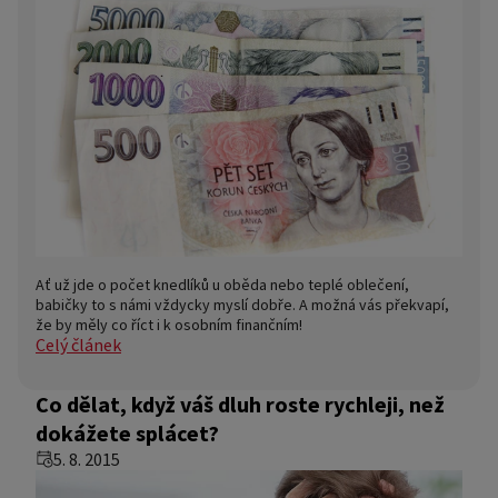
Ať už jde o počet knedlíků u oběda nebo teplé oblečení,
babičky to s námi vždycky myslí dobře. A možná vás překvapí,
že by měly co říct i k osobním finančním!
Celý článek
Co dělat, když váš dluh roste rychleji, než
dokážete splácet?
5. 8. 2015