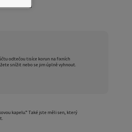
čtu odtečou tisíce korun na fixních
ážete snížit nebo se jim úplně vyhnout.
vou kapelu.” Také jste měli sen, který
t.