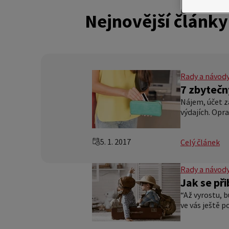
Nejnovější články
Rady a návod
7 zbytečn
Nájem, účet z
výdajích. Opra
5. 1. 2017
Celý článek
Rady a návod
Jak se při
“Až vyrostu, 
ve vás ještě p