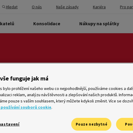
Hledat
O nás
Naše zásady
Kariéra
Pro pa
ikatelů
Konsolidace
Nákupy na splátky
vše funguje jak má
Vyhledat
s bylo prohlížení našeho webu co nejpohodlnější, používáme cookies a dalš
alizaci reklam, analýzu návštěvnosti a zlepšování našich produktů. Inform
me pouze s vaším souhlasem, který můžete kdykoli změnit. Více se dozví
 používání souborů cookie
.
že
Ombudsman
nastavení
Pouze nezbytné
Pov