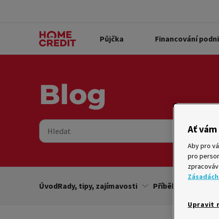
Půjčka
Financování podn
Blog
Ať vám 
Hledat
Aby pro vá
pro person
zpracovává
Zásadách
Úvod
Rady, tipy, zajímavosti
Příběhy
Soutě
Upravit 