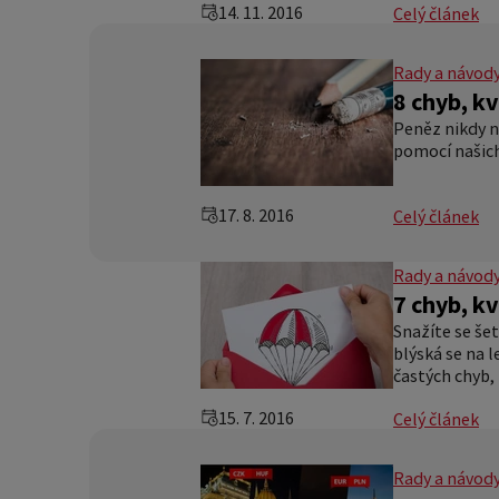
14. 11. 2016
Celý článek
Rady a návod
8 chyb, kv
Peněz nikdy n
pomocí našich 
17. 8. 2016
Celý článek
Rady a návod
7 chyb, kv
Snažíte se šet
blýská se na l
častých chyb, 
15. 7. 2016
Celý článek
Rady a návod