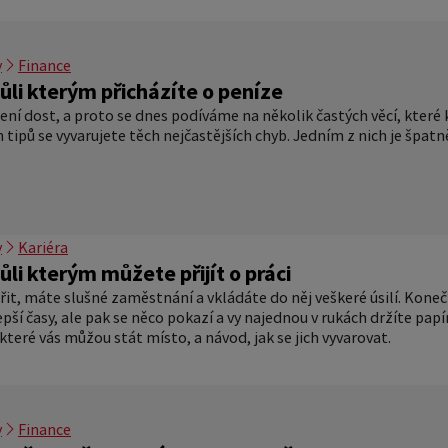
y
Finance
ůli kterým přicházíte o peníze
ení dost, a proto se dnes podíváme na několik častých věcí, které 
tipů se vyvarujete těch nejčastějších chyb. Jedním z nich je špatn
y
Kariéra
ůli kterým můžete přijít o práci
řit, máte slušné zaměstnání a vkládáte do něj veškeré úsilí. Konečn
epší časy, ale pak se něco pokazí a vy najednou v rukách držíte pa
které vás můžou stát místo, a návod, jak se jich vyvarovat.
y
Finance