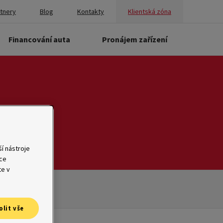
rtnery
Blog
Kontakty
Klientská zóna
Financování auta
Pronájem zařízení
í nástroje
ace
te v
olit vše