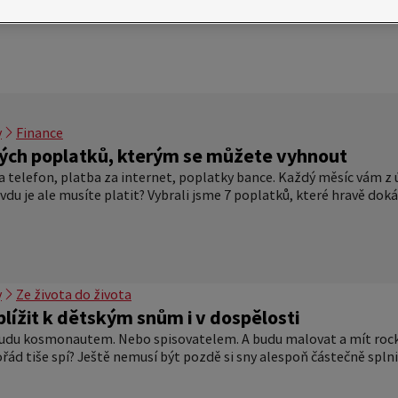
y
Finance
ých poplatků, kterým se můžete vyhnout
a telefon, platba za internet, poplatky bance. Každý měsíc vám z ú
vdu je ale musíte platit? Vybrali jsme 7 poplatků, které hravě dok
y
Ze života do života
blížit k dětským snům i v dospělosti
budu kosmonautem. Nebo spisovatelem. A budu malovat a mít rocko
ořád tiše spí? Ještě nemusí být pozdě si sny alespoň částečně splni