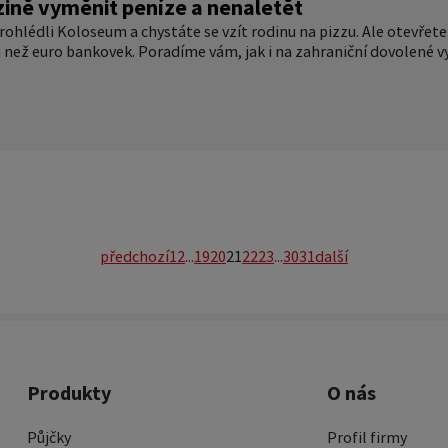
izině vyměnit peníze a nenaletět
prohlédli Koloseum a chystáte se vzít rodinu na pizzu. Ale otevřete 
 než euro bankovek. Poradíme vám, jak i na zahraniční dovolené vy
předchozí
1
2
...
19
20
21
22
23
...
30
31
další
Produkty
O nás
Půjčky
Profil firmy