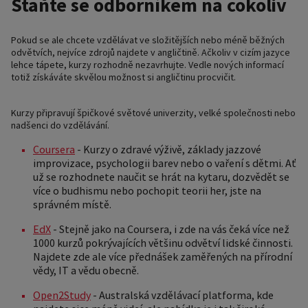
Staňte se odborníkem na cokoliv
Pokud se ale chcete vzdělávat ve složitějších nebo méně běžných
odvětvích, nejvíce zdrojů najdete v angličtině. Ačkoliv v cizím jazyce
lehce tápete, kurzy rozhodně nezavrhujte. Vedle nových informací
totiž získáváte skvělou možnost si angličtinu procvičit.
Kurzy připravují špičkové světové univerzity, velké společnosti nebo
nadšenci do vzdělávání.
Coursera
- Kurzy o zdravé výživě, základy jazzové
improvizace, psychologii barev nebo o vaření s dětmi. Ať
už se rozhodnete naučit se hrát na kytaru, dozvědět se
více o budhismu nebo pochopit teorii her, jste na
správném místě.
EdX
- Stejně jako na Coursera, i zde na vás čeká více než
1000 kurzů pokrývajících většinu odvětví lidské činnosti.
Najdete zde ale více přednášek zaměřených na přírodní
vědy, IT a vědu obecně.
Open2Study
- Australská vzdělávací platforma, kde