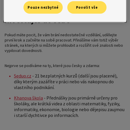
Pouze nezbytné
Povolit vše
Investujte do sebe
Pokud máte pocit, že vám brání nedostatečné vzdělání, udělejte
první krok a začněte na sobě pracovat. Přinášíme vám totiž výběr
stránek, na kterých si můžete prohloubit a rozšířit své znalosti nebo
vypilovat dovednosti.
Nejprve se podíváme na ty, které jsou česky a zdarma:
Seduo.cz
- 21 bezplatných kurzů (další jsou placené),
díky kterým zazáříte v práci nebo vás nakopnou do
vlastního podnikání.
Khanova škola
- Přednášky jsou primárně určeny pro
školáky, ale krátká videa z oblasti matematiky, fyziky,
informatiky, ekonomie, biologie nebo dějepisu zaujmou
i starší dychtivce po informacích.