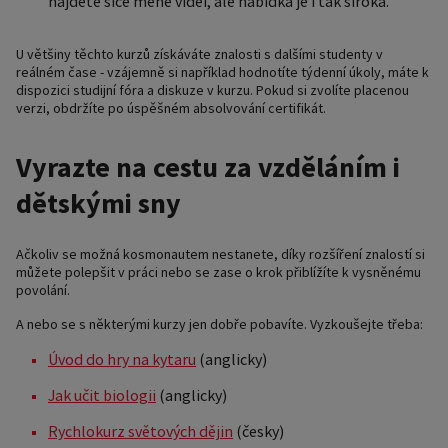
najdete sice méně videí, ale nabídka je i tak široká.
U většiny těchto kurzů získáváte znalosti s dalšími studenty v
reálném čase - vzájemně si například hodnotíte týdenní úkoly, máte k
dispozici studijní fóra a diskuze v kurzu. Pokud si zvolíte placenou
verzi, obdržíte po úspěšném absolvování certifikát.
Vyrazte na cestu za vzděláním i
dětskými sny
Ačkoliv se možná kosmonautem nestanete, díky rozšíření znalostí si
můžete polepšit v práci nebo se zase o krok přiblížíte k vysněnému
povolání.
A nebo se s některými kurzy jen dobře pobavíte. Vyzkoušejte třeba:
Úvod do hry na kytaru
(anglicky)
Jak učit biologii
(anglicky)
Rychlokurz světových dějin
(česky)