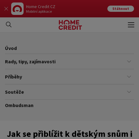
Home Credit CZ
Stáhnout
Mobilní aplikace
Otev
Zavří
Úvod
Rady, tipy, zajímavosti
Finance
Příběhy
Kariéra
Našich zákazníků
Soutěže
Úřady
Ze života v Home Creditu
Ombudsman
Aktuální a ukončené soutěže
Ze života do života
Pravidla soutěží
Jak se přiblížit k dětským snům i