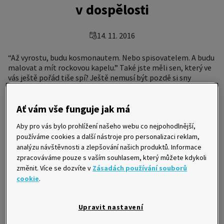
v dospělosti
14. 11. 2016
“Až vyrostu, budu kosmonautem. Nebo spisovatelem. A budu
malovat a mít rockovou kapelu.” Také jste měli sen, který ve
vás ještě pořád tiše spí? Ještě nemusí být pozdě si sny
alespoň částečně splnit.
Ať vám vše funguje jak má
Aby pro vás bylo prohlížení našeho webu co nejpohodlnější,
používáme cookies a další nástroje pro personalizaci reklam,
analýzu návštěvnosti a zlepšování našich produktů. Informace
zpracováváme pouze s vaším souhlasem, který můžete kdykoli
změnit. Více se dozvíte v
Zásadách používání souborů
cookie
.
Upravit nastavení