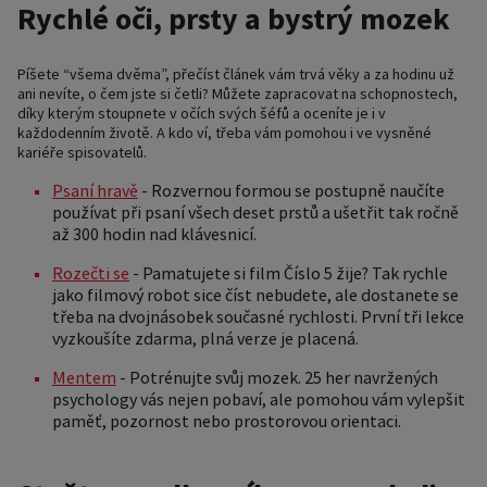
Rychlé oči, prsty a bystrý mozek
Píšete “všema dvěma”, přečíst článek vám trvá věky a za hodinu už
ani nevíte, o čem jste si četli? Můžete zapracovat na schopnostech,
díky kterým stoupnete v očích svých šéfů a oceníte je i v
každodenním životě. A kdo ví, třeba vám pomohou i ve vysněné
kariéře spisovatelů.
Psaní hravě
- Rozvernou formou se postupně naučíte
používat při psaní všech deset prstů a ušetřit tak ročně
až 300 hodin nad klávesnicí.
Rozečti se
- Pamatujete si film Číslo 5 žije? Tak rychle
jako filmový robot sice číst nebudete, ale dostanete se
třeba na dvojnásobek současné rychlosti. První tři lekce
vyzkoušíte zdarma, plná verze je placená.
Mentem
- Potrénujte svůj mozek. 25 her navržených
psychology vás nejen pobaví, ale pomohou vám vylepšit
paměť, pozornost nebo prostorovou orientaci.