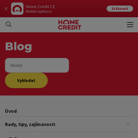
Home Credit CZ
Stáhnout
Mobilní aplikace
Otev
Zavří
Blog
Hledat
Vyhledat
Úvod
Rady, tipy, zajímavosti
Finance