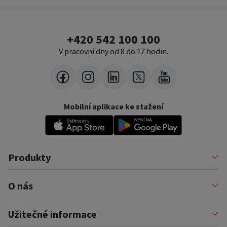
+420 542 100 100
V pracovní dny od 8 do 17 hodin.
Mobilní aplikace ke stažení
Produkty
Půjčky
O nás
Financování podnikatelů
Konsolidace
Nákupy na splátky
Profil firmy
Užitečné informace
Financování auta
Pomáháme
Pronájem zařízení
Kariéra