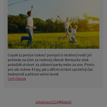
Copak ty peníze tisknu? pomyslí si leckterý rodič při
pohledu na účet za rodinný víkend. Nemusíte však
pokaždé utrácet za zábavní parky nebo za zoo. Proto
pro vás máme 4 tipy, jak s dětmi strávit společný čas
hodnotně a přitom velmi levně.
Celý článek
předchozí
1
2
3
4
5
6
další