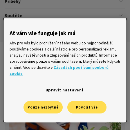
Příběhy
Kariéra
Našich zákazníků
Soutěže
Úřady
Ze života v Home Creditu
Ombudsman
Aktuální a ukončené soutěže
Ze života do života
Ať vám vše funguje jak má
Pravidla soutěží
Aby pro vás bylo prohlížení našeho webu co nejpohodlnější,
používáme cookies a další nástroje pro personalizaci reklam,
Jak ušetřit
analýzu návštěvnosti a zlepšování našich produktů. Informace
zpracováváme pouze s vaším souhlasem, který můžete kdykoli
změnit. Více se dozvíte v
Zásadách používání souborů
cookie
.
Česnek, rajčata, bylinky. Pěstujte tyto
Upravit nastavení
plodiny a ušetříte
11. 5. 2016
Pouze nezbytné
Povolit vše