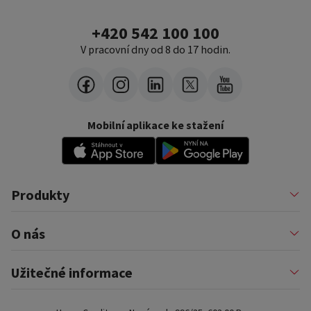
+420 542 100 100
V pracovní dny od 8 do 17 hodin.
Mobilní aplikace ke stažení
Produkty
Půjčky
O nás
Financování podnikatelů
Konsolidace
Nákupy na splátky
Profil firmy
Užitečné informace
Financování auta
Pomáháme
Pronájem zařízení
Kariéra
Pojištění a doplňkové služby
Důležité informace
Nejčastější internetové podvody