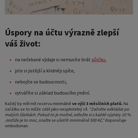
Úspory na účtu výrazně zlepší
váš život:
na nečekané výdaje si nemusíte brát
půjčku
,
jste si jistější a klidněji spíte,
nebojíte se budoucnosti,
vytváříte si základ budoucího jmění.
Každý by měl mít rezervu minimálně
ve výši 3 měsíčních platů.
Na
začátku se to může zdát jako nesplnitelný cíl.
“Začněte odkládat po
malých částkách. Pokud to je možné, odložte si z každé výplaty 10 %.
Jestliže je to moc, snažte se ušetřit minimálně 500 Kč,”
doporučuje
ombudsman.