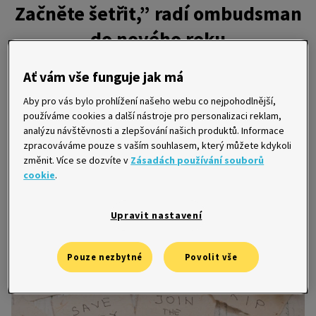
Začněte šetřit,” radí ombudsman
do nového roku
25. 1. 2022
Ať vám vše funguje jak má
Aby pro vás bylo prohlížení našeho webu co nejpohodlnější,
Vánoce jsou za námi a s nimi i rok 2021. Právě v tomto čase si
používáme cookies a další nástroje pro personalizaci reklam,
lidé dávají předsevzetí do nového roku 2022. “Pokud byste si
analýzu návštěvnosti a zlepšování našich produktů. Informace
měli vybrat jen jedno předsevzetí, ať se týká šetření,” říká
zpracováváme pouze s vaším souhlasem, který můžete kdykoli
ombudsman klientů Home Creditu Miroslav Zborovský.
změnit. Více se dozvíte v
Zásadách používání souborů
cookie
.
Upravit nastavení
Pouze nezbytné
Povolit vše