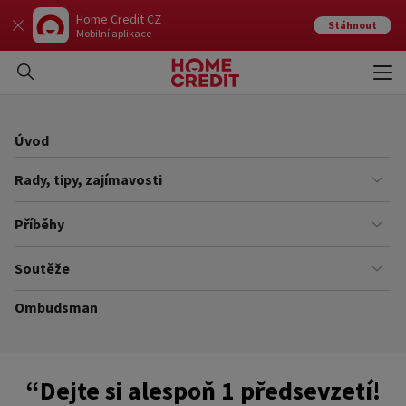
Home Credit CZ
Stáhnout
Mobilní aplikace
Otev
Zavří
Úvod
Rady, tipy, zajímavosti
Finance
Příběhy
Kariéra
Našich zákazníků
Soutěže
Úřady
Ze života v Home Creditu
Ombudsman
Aktuální a ukončené soutěže
Ze života do života
Pravidla soutěží
“Dejte si alespoň 1 předsevzetí!