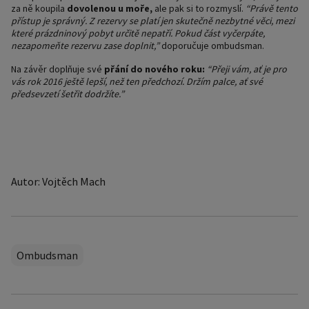
za ně koupila
dovolenou u moře,
ale pak si to rozmyslí.
“Právě tento
přístup je správný. Z rezervy se platí jen skutečně nezbytné věci, mezi
které prázdninový pobyt určitě nepatří. Pokud část vyčerpáte,
nezapomeňte rezervu zase doplnit,”
doporučuje ombudsman.
Na závěr doplňuje své
přání do nového roku:
“Přeji vám, ať je pro
vás rok 2016 ještě lepší, než ten předchozí. Držím palce, ať své
předsevzetí šetřit dodržíte.”
Autor: Vojtěch Mach
Ombudsman