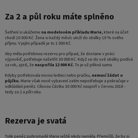
Za 2 a půl roku máte splněno
Šetření si ukážeme
na modelovém příkladu Marie,
které na účet
chodí 10 000 Kč. Žena si každý měsíc uloží do obálky 10 % svého
příjmu. V jejím případě je to 1 000 Kč.
Aby měla potřebnou rezervu pro případ, že dostane v práci
výpověď, potřebuje našetřit 30 000 Kč. Když se do své obálky podívá
za rok, zjistí, že
naspořila 12 000 Kč.
To je už pěkná suma.
Kdyby potřebovala novou lednici nebo pračku,
nemusí žádat o
půjčku.
Marie však nové vybavení zatím nepotřebuje a pokračuje v
odkládání peněz. Cílovou částku 30 000 Kč naspoří v červnu 2018 -
tedy za 2 a půl roku.
Rezerva je svatá
Tolik peněz pohromadě Marie ještě nikdy neměla. Přemýšlí, že by si