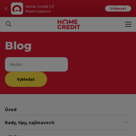
Home Credit CZ
Stáhnout
Mobilní aplikace
Otev
Zavří
Blog
Hledat
Vyhledat
Úvod
Rady, tipy, zajímavosti
Finance