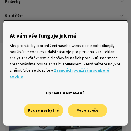
Příběhy
Kariéra
Našich zákazníků
Soutěže
Úřady
Ze života v Home Creditu
Ombudsman
Aktuální a ukončené soutěže
Ze života do života
Ať vám vše funguje jak má
Pravidla soutěží
Aby pro vás bylo prohlížení našeho webu co nejpohodlnější,
používáme cookies a další nástroje pro personalizaci reklam,
Nejnovější články
analýzu návštěvnosti a zlepšování našich produktů. Informace
zpracováváme pouze s vaším souhlasem, který můžete kdykoli
změnit. Více se dozvíte v
Zásadách používání souborů
cookie
.
5 věcí, na které nesmíte zapomenout při
výběru auta
Upravit nastavení
19. 5. 2015
Pouze nezbytné
Povolit vše