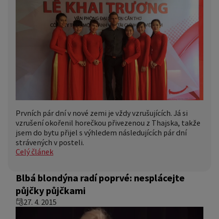
Prvních pár dní v nové zemi je vždy vzrušujících. Já si
vzrušení okořenil horečkou přivezenou z Thajska, takže
jsem do bytu přijel s výhledem následujících pár dní
strávených v posteli.
Celý článek
Blbá blondýna radí poprvé: nesplácejte
půjčky půjčkami
27. 4. 2015