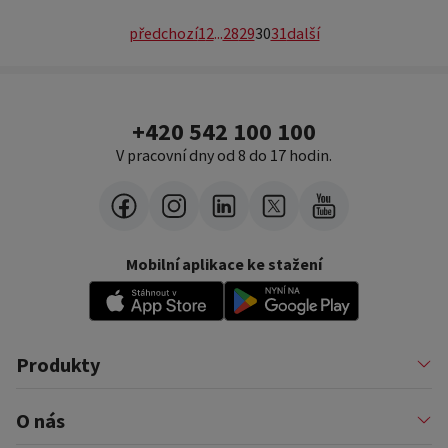
předchozí
1
2
...
28
29
30
31
další
+420 542 100 100
V pracovní dny od 8 do 17 hodin.
Mobilní aplikace ke stažení
Produkty
Půjčky
O nás
Financování podnikatelů
Konsolidace