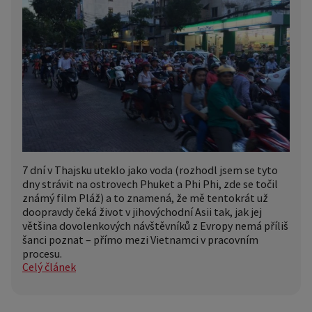
7 dní v Thajsku uteklo jako voda (rozhodl jsem se tyto
dny strávit na ostrovech Phuket a Phi Phi, zde se točil
známý film Pláž) a to znamená, že mě tentokrát už
doopravdy čeká život v jihovýchodní Asii tak, jak jej
většina dovolenkových návštěvníků z Evropy nemá příliš
šanci poznat – přímo mezi Vietnamci v pracovním
procesu.
Celý článek