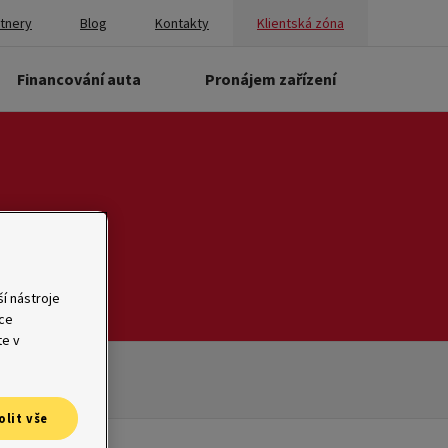
rtnery
Blog
Kontakty
Klientská zóna
Financování auta
Pronájem zařízení
í nástroje
ace
te v
olit vše