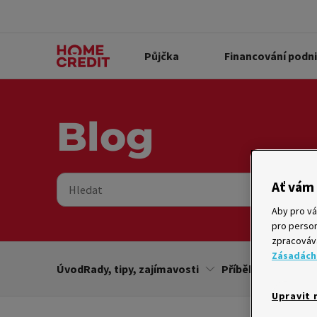
Půjčka
Financování podn
Blog
Ať vám 
Hledat
Aby pro vá
pro person
zpracovává
Zásadách
Úvod
Rady, tipy, zajímavosti
Příběhy
Soutě
Upravit 