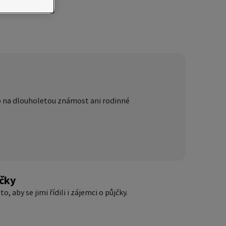
o na dlouholetou známost ani rodinné
jčky
, aby se jimi řídili i zájemci o půjčky.