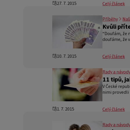
27. 7. 2015
Celý článek
Příběhy
Naš
Kvůli přít
“Doufám, že m
doufáme, že v
10. 7. 2015
Celý článek
Rady a návod
11 tipů, j
V České republ
nimi provedli
1. 7. 2015
Celý článek
Rady a návod