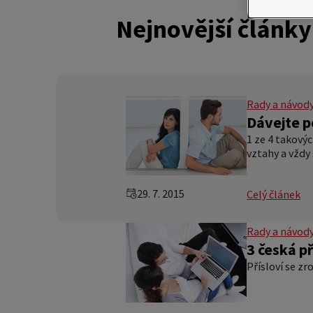
Nejnovější články
Rady a návod
Dávejte po
1 ze 4 takový
vztahy a vždy
29. 7. 2015
Celý článek
Rady a návod
3 česká př
Přísloví se zr