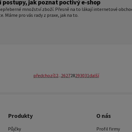
í postupy, jak poznat poctivý e-shop
nepřeberné množství zboží. Přesně na to lákají internetové obchod
e. Máme pro vás rady z praxe, jak na to.
předchozí
1
2
...
26
27
28
29
30
31
další
Produkty
O nás
Půjčky
Profil firmy