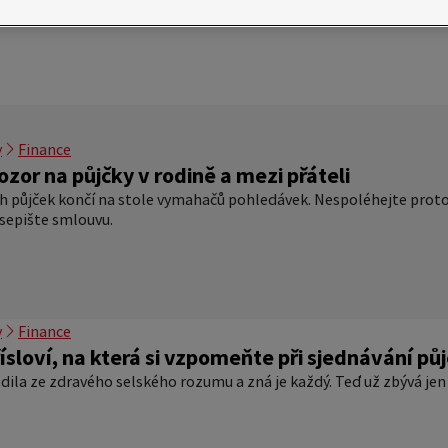
y
Finance
zor na půjčky v rodině a mezi přáteli
ch půjček končí na stole vymahačů pohledávek. Nespoléhejte prot
 sepište smlouvu.
y
Finance
ísloví, na která si vzpomeňte při sjednávání pů
odila ze zdravého selského rozumu a zná je každý. Teď už zbývá jen to