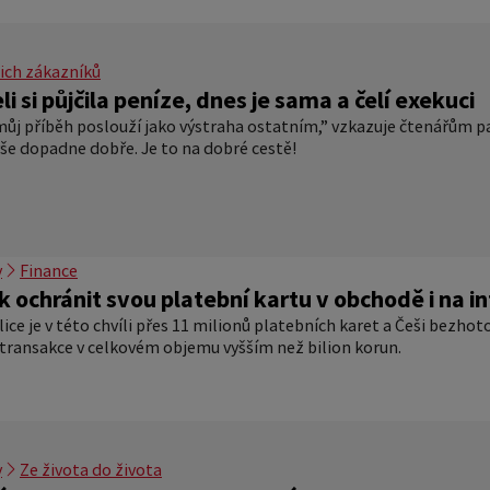
ich zákazníků
eli si půjčila peníze, dnes je sama a čelí exekuci
ůj příběh poslouží jako výstraha ostatním,” vzkazuje čtenářům p
še dopadne dobře. Je to na dobré cestě!
y
Finance
ak ochránit svou platební kartu v obchodě i na i
ice je v této chvíli přes 11 milionů platebních karet a Češi bezhot
 transakce v celkovém objemu vyšším než bilion korun.
y
Ze života do života