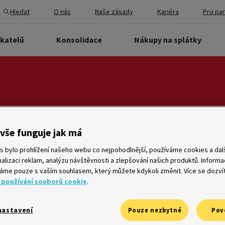
Hledat
O nás
Naše zásady
Kariéra
Pro pa
ikatelů
Konsolidace
Nákupy na splátky
vše funguje jak má
Vyhledat
s bylo prohlížení našeho webu co nejpohodlnější, používáme cookies a dalš
alizaci reklam, analýzu návštěvnosti a zlepšování našich produktů. Inform
me pouze s vaším souhlasem, který můžete kdykoli změnit. Více se dozví
 používání souborů cookie
.
že
Ombudsman
nastavení
Pouze nezbytné
Pov