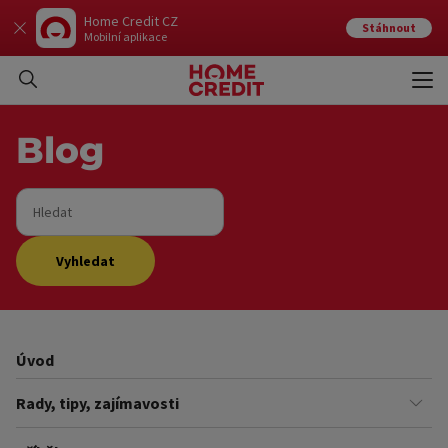
Home Credit CZ
Stáhnout
Mobilní aplikace
Otev
Zavří
Blog
Hledat
Vyhledat
Úvod
Rady, tipy, zajímavosti
Finance