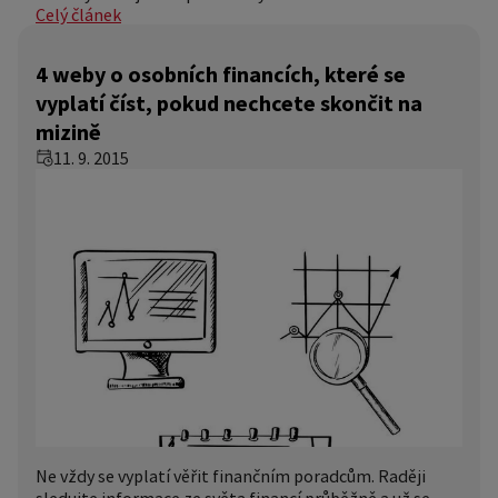
Celý článek
4 weby o osobních financích, které se
vyplatí číst, pokud nechcete skončit na
mizině
11. 9. 2015
Ne vždy se vyplatí věřit finančním poradcům. Raději
sledujte informace ze světa financí průběžně a už se