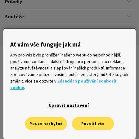
Příběhy
Kariéra
Našich zákazníků
Soutěže
Úřady
Ze života v Home Creditu
Ombudsman
Aktuální a ukončené soutěže
Ze života do života
Pravidla soutěží
Ať vám vše funguje jak má
Aby pro vás bylo prohlížení našeho webu co nejpohodlnější,
Nejnovější články
používáme cookies a další nástroje pro personalizaci reklam,
analýzu návštěvnosti a zlepšování našich produktů. Informace
zpracováváme pouze s vaším souhlasem, který můžete kdykoli
změnit. Více se dozvíte v
Zásadách používání souborů
cookie
.
Tyran ji držel v hrsti půjčkami, zachránil ji
bývalý přítel
22. 10. 2015
Upravit nastavení
Pouze nezbytné
Povolit vše