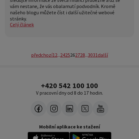
vám nestane, že vás obalamutí podvodník. Kromě
našeho blogu můžete číst i další užitečné webové
stránky.
Celý článek
předchozí
1
2
...
24
25
26
27
28
...
30
31
další
+420 542 100 100
V pracovní dny od 8 do 17 hodin.
Mobilní aplikace ke stažení