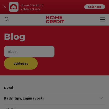
Home Credit CZ
Stáhnout
Mobilní aplikace
Otev
Zavří
Blog
Hledat
Vyhledat
Úvod
Rady, tipy, zajímavosti
Finance