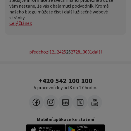
vám nestane, že vás obalamutí podvodník. Kromě
našeho blogu můžete číst i další užitečné webové
stránky.
Celý článek
předchozí
1
2
...
24
25
26
27
28
...
30
31
další
+420 542 100 100
V pracovní dny od 8 do 17 hodin.
Mobilní aplikace ke stažení