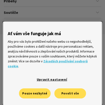
Příběhy
Kariéra
Našich zákazníků
Soutěže
Úřady
Ze života v Home Creditu
Ombudsman
Aktuální a ukončené soutěže
Ze života do života
Pravidla soutěží
Ať vám vše funguje jak má
Aby pro vás bylo prohlížení našeho webu co nejpohodlnější,
Nejnovější články
používáme cookies a další nástroje pro personalizaci reklam,
analýzu návštěvnosti a zlepšování našich produktů. Informace
zpracováváme pouze s vaším souhlasem, který můžete kdykoli
změnit. Více se dozvíte v
Zásadách používání souborů
cookie
.
Tyran ji držel v hrsti půjčkami, zachránil ji
bývalý přítel
22. 10. 2015
Upravit nastavení
Pouze nezbytné
Povolit vše