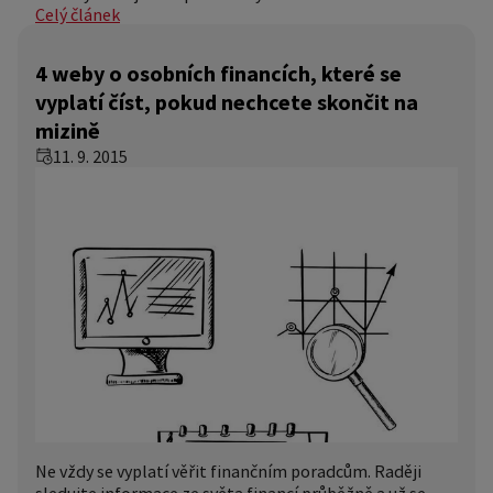
Celý článek
4 weby o osobních financích, které se
vyplatí číst, pokud nechcete skončit na
mizině
11. 9. 2015
Ne vždy se vyplatí věřit finančním poradcům. Raději
sledujte informace ze světa financí průběžně a už se