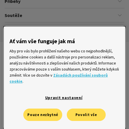
Příběhy
Kariéra
Našich zákazníků
Soutěže
Úřady
Ze života v Home Creditu
Ombudsman
Aktuální a ukončené soutěže
Ze života do života
Pravidla soutěží
Ať vám vše funguje jak má
Aby pro vás bylo prohlížení našeho webu co nejpohodlnější,
Nejnovější články
používáme cookies a další nástroje pro personalizaci reklam,
analýzu návštěvnosti a zlepšování našich produktů. Informace
zpracováváme pouze s vaším souhlasem, který můžete kdykoli
změnit. Více se dozvíte v
Zásadách používání souborů
cookie
.
Tyran ji držel v hrsti půjčkami, zachránil ji
bývalý přítel
22. 10. 2015
Upravit nastavení
Pouze nezbytné
Povolit vše