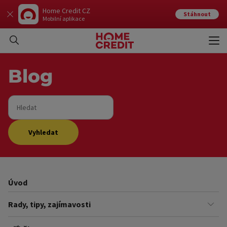
Home Credit CZ
Stáhnout
Mobilní aplikace
Otev
Zavří
Blog
Hledat
Vyhledat
Úvod
Rady, tipy, zajímavosti
Finance