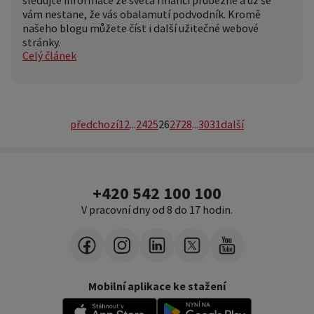
vám nestane, že vás obalamutí podvodník. Kromě
našeho blogu můžete číst i další užitečné webové
stránky.
Celý článek
předchozí
1
2
...
24
25
26
27
28
...
30
31
další
+420 542 100 100
V pracovní dny od 8 do 17 hodin.
Mobilní aplikace ke stažení