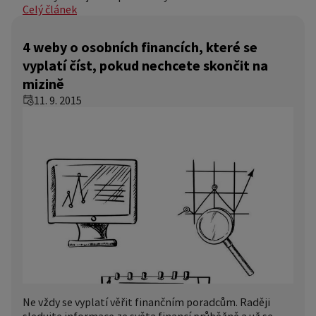
Celý článek
4 weby o osobních financích, které se
vyplatí číst, pokud nechcete skončit na
mizině
11. 9. 2015
Ne vždy se vyplatí věřit finančním poradcům. Raději
sledujte informace ze světa financí průběžně a už se