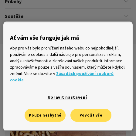
Příběhy
Kariéra
Našich zákazníků
Soutěže
Úřady
Ze života v Home Creditu
Ombudsman
Aktuální a ukončené soutěže
Ze života do života
Ať vám vše funguje jak má
Pravidla soutěží
Aby pro vás bylo prohlížení našeho webu co nejpohodlnější,
používáme cookies a další nástroje pro personalizaci reklam,
Nejnovější články
analýzu návštěvnosti a zlepšování našich produktů. Informace
zpracováváme pouze s vaším souhlasem, který můžete kdykoli
změnit. Více se dozvíte v
Zásadách používání souborů
cookie
.
6 tipů, jak se naučit skvěle anglicky i bez
jazykového kurzu za tisíce
Upravit nastavení
18. 1. 2016
Pouze nezbytné
Povolit vše