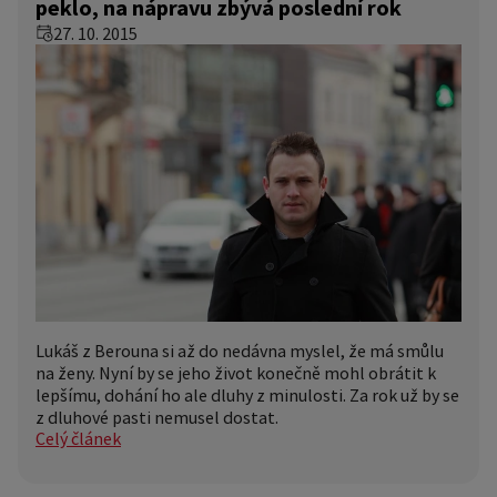
peklo, na nápravu zbývá poslední rok
27. 10. 2015
Lukáš z Berouna si až do nedávna myslel, že má smůlu
na ženy. Nyní by se jeho život konečně mohl obrátit k
lepšímu, dohání ho ale dluhy z minulosti. Za rok už by se
z dluhové pasti nemusel dostat.
Celý článek