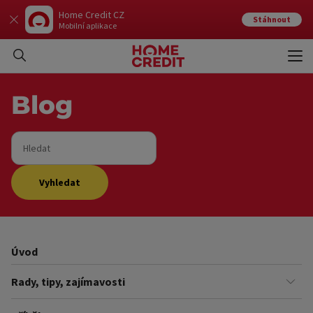
Home Credit CZ
Stáhnout
Mobilní aplikace
Otev
Zavří
Blog
Hledat
Vyhledat
Úvod
Rady, tipy, zajímavosti
Finance