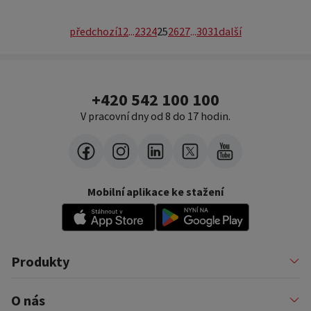
předchozí
1
2
...
23
24
25
26
27
...
30
31
další
+420 542 100 100
V pracovní dny od 8 do 17 hodin.
Mobilní aplikace ke stažení
Produkty
Půjčky
O nás
Financování podnikatelů