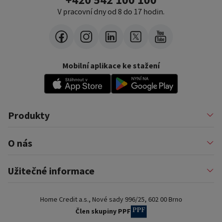
V pracovní dny od 8 do 17 hodin.
Mobilní aplikace ke stažení
Produkty
Půjčky
O nás
Financování podnikatelů
Konsolidace
Nákupy na splátky
Profil firmy
Užitečné informace
Financování auta
Pomáháme
Pronájem zařízení
Kariéra
Pojištění a doplňkové služby
Důležité informace
Nejčastější internetové podvody
Home Credit a.s., Nové sady 996/25, 602 00 Brno
Blog
Poradna a nejčastější dotazy
Pro partnery
Dokumenty ke stažení
Člen skupiny PPF
Kontakty a pobočky
Slovník pojmů