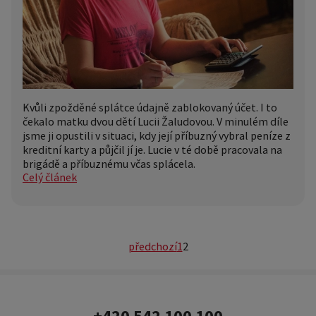
Kvůli zpožděné splátce údajně zablokovaný účet. I to
čekalo matku dvou dětí Lucii Žaludovou. V minulém díle
jsme ji opustili v situaci, kdy její příbuzný vybral peníze z
kreditní karty a půjčil jí je. Lucie v té době pracovala na
brigádě a příbuznému včas splácela.
Celý článek
předchozí
1
2
+420 542 100 100