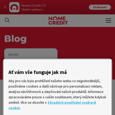
Home Credit CZ
Stáhnout
Mobilní aplikace
Otev
Zavří
Blog
Hledat
Vyhledat
Ať vám vše funguje jak má
Aby pro vás bylo prohlížení našeho webu co nejpohodlnější,
používáme cookies a další nástroje pro personalizaci reklam,
analýzu návštěvnosti a zlepšování našich produktů. Informace
Úvod
zpracováváme pouze s vaším souhlasem, který můžete kdykoli
změnit. Více se dozvíte v
Zásadách používání souborů
Rady, tipy, zajímavosti
cookie
.
Finance