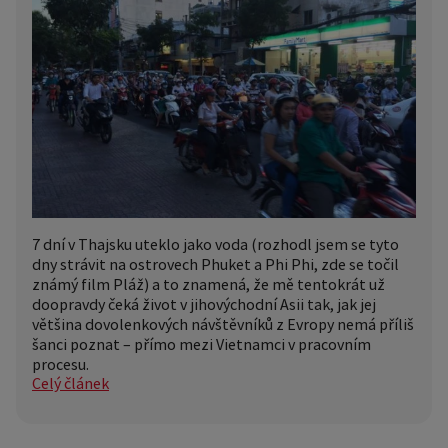
7 dní v Thajsku uteklo jako voda (rozhodl jsem se tyto
dny strávit na ostrovech Phuket a Phi Phi, zde se točil
známý film Pláž) a to znamená, že mě tentokrát už
doopravdy čeká život v jihovýchodní Asii tak, jak jej
většina dovolenkových návštěvníků z Evropy nemá příliš
šanci poznat – přímo mezi Vietnamci v pracovním
procesu.
Celý článek