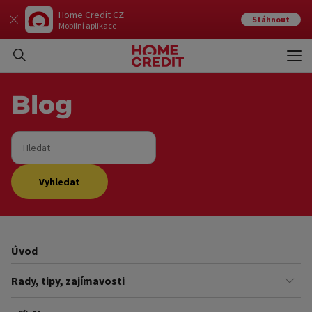
Home Credit CZ
Stáhnout
Mobilní aplikace
Otev
Zavří
Blog
Hledat
Vyhledat
Úvod
Rady, tipy, zajímavosti
Finance