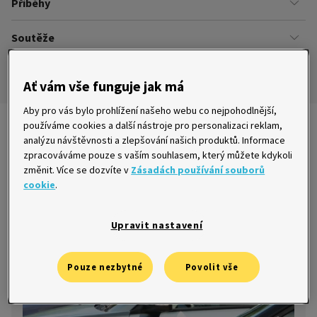
Příběhy
Kariéra
Našich zákazníků
Soutěže
Úřady
Ze života v Home Creditu
Ombudsman
Aktuální a ukončené soutěže
Ze života do života
Ať vám vše funguje jak má
Pravidla soutěží
Aby pro vás bylo prohlížení našeho webu co nejpohodlnější,
používáme cookies a další nástroje pro personalizaci reklam,
Nejnovější články
analýzu návštěvnosti a zlepšování našich produktů. Informace
zpracováváme pouze s vaším souhlasem, který můžete kdykoli
změnit. Více se dozvíte v
Zásadách používání souborů
cookie
.
5 věcí, na které nesmíte zapomenout při
výběru auta
Upravit nastavení
19. 5. 2015
Pouze nezbytné
Povolit vše