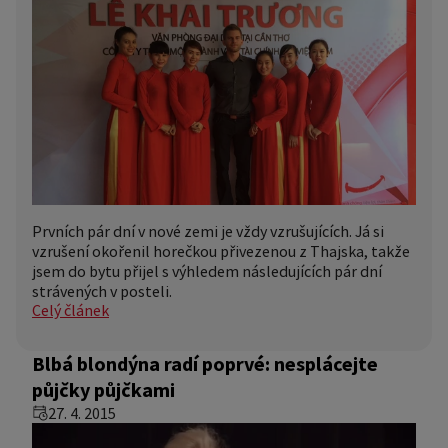
Prvních pár dní v nové zemi je vždy vzrušujících. Já si
vzrušení okořenil horečkou přivezenou z Thajska, takže
jsem do bytu přijel s výhledem následujících pár dní
strávených v posteli.
Celý článek
Blbá blondýna radí poprvé: nesplácejte
půjčky půjčkami
27. 4. 2015