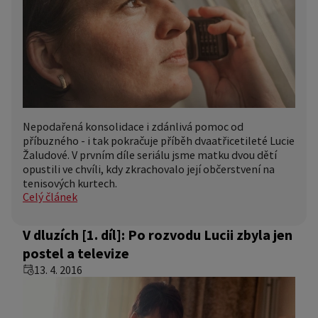
Nepodařená konsolidace i zdánlivá pomoc od
příbuzného - i tak pokračuje příběh dvaatřicetileté Lucie
Žaludové. V prvním díle seriálu jsme matku dvou dětí
opustili ve chvíli, kdy zkrachovalo její občerstvení na
tenisových kurtech.
Celý článek
V dluzích [1. díl]: Po rozvodu Lucii zbyla jen
postel a televize
13. 4. 2016