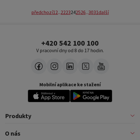
předchozí
1
2
...
22
23
24
25
26
...
30
31
další
+420 542 100 100
V pracovní dny od 8 do 17 hodin.
Mobilní aplikace ke stažení
Produkty
Půjčky
O nás
Financování podnikatelů