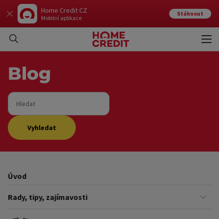
Home Credit CZ
Stáhnout
Mobilní aplikace
Otev
Zavří
Blog
Hledat
Vyhledat
Úvod
Rady, tipy, zajímavosti
Finance