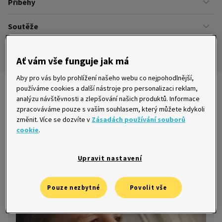
Příběhy
Kariéra
Našich zákazníků
Soutěže
Úřady
Ze života v Home Creditu
Ombudsman
Aktuální a ukončené soutěže
Ze života do života
Ať vám vše funguje jak má
Pravidla soutěží
Aby pro vás bylo prohlížení našeho webu co nejpohodlnější,
používáme cookies a další nástroje pro personalizaci reklam,
Nejnovější články
analýzu návštěvnosti a zlepšování našich produktů. Informace
zpracováváme pouze s vaším souhlasem, který můžete kdykoli
změnit. Více se dozvíte v
Zásadách používání souborů
cookie
.
V dluzích [2. díl]: Lucie chtěla sloučit
půjčky, ale měla smůlu
Upravit nastavení
15. 4. 2016
Pouze nezbytné
Povolit vše