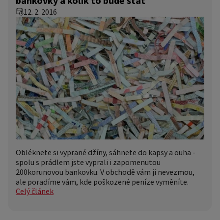
bankovky a kolik to bude stát
12. 2. 2016
Obléknete si vyprané džíny, sáhnete do kapsy a ouha -
spolu s prádlem jste vyprali i zapomenutou
200korunovou bankovku. V obchodě vám ji nevezmou,
ale poradíme vám, kde poškozené peníze vyměníte.
Celý článek