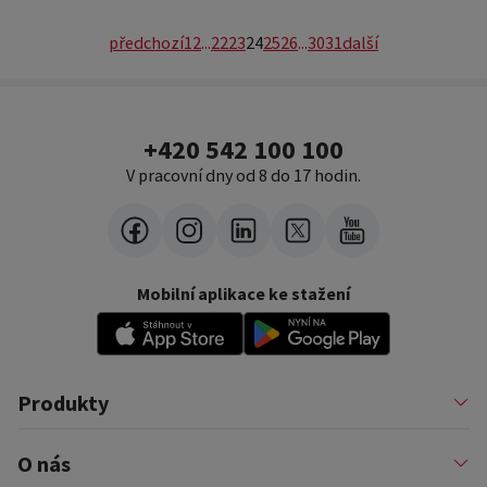
předchozí
1
2
...
22
23
24
25
26
...
30
31
další
+420 542 100 100
V pracovní dny od 8 do 17 hodin.
Mobilní aplikace ke stažení
Produkty
Půjčky
O nás
Financování podnikatelů