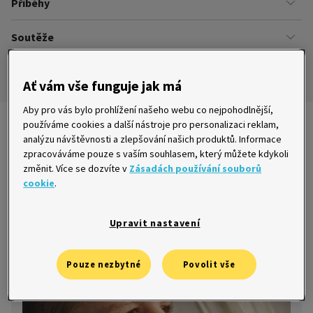
Příběhy
Kariéra
Našich zákazníků
Soutěže
Úřady
Ze života v Home Creditu
Ombudsman
Aktuální a ukončené soutěže
Ze života do života
Ať vám vše funguje jak má
Pravidla soutěží
Aby pro vás bylo prohlížení našeho webu co nejpohodlnější,
používáme cookies a další nástroje pro personalizaci reklam,
Nejnovější články
analýzu návštěvnosti a zlepšování našich produktů. Informace
zpracováváme pouze s vaším souhlasem, který můžete kdykoli
změnit. Více se dozvíte v
Zásadách používání souborů
cookie
.
V dluzích [2. díl]: Lucie chtěla sloučit
půjčky, ale měla smůlu
Upravit nastavení
15. 4. 2016
Pouze nezbytné
Povolit vše