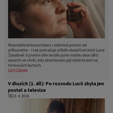
Nepodařená konsolidace i zdánlivá pomoc od
příbuzného - i tak pokračuje příběh dvaatřicetileté Lucie
Žaludové. V prvním díle seriálu jsme matku dvou dětí
opustili ve chvíli, kdy zkrachovalo její občerstvení na
tenisových kurtech.
Celý článek
V dluzích [1. díl]: Po rozvodu Lucii zbyla jen
postel a televize
13. 4. 2016