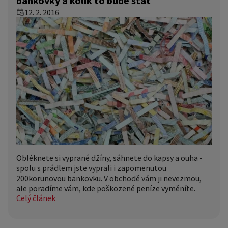
bankovky a kolik to bude stát
12. 2. 2016
Obléknete si vyprané džíny, sáhnete do kapsy a ouha -
spolu s prádlem jste vyprali i zapomenutou
200korunovou bankovku. V obchodě vám ji nevezmou,
ale poradíme vám, kde poškozené peníze vyměníte.
Celý článek