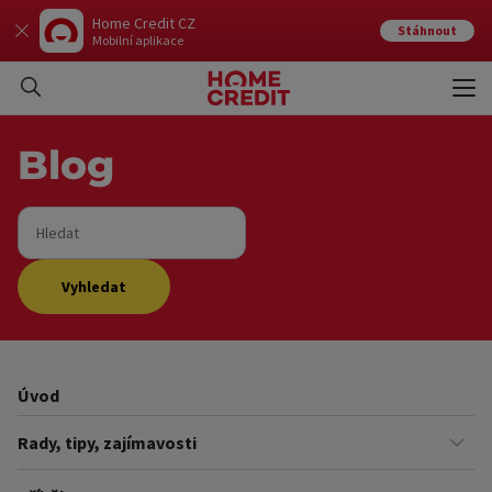
Home Credit CZ
Stáhnout
Mobilní aplikace
Otev
Zavří
Blog
Hledat
Vyhledat
Úvod
Rady, tipy, zajímavosti
Finance