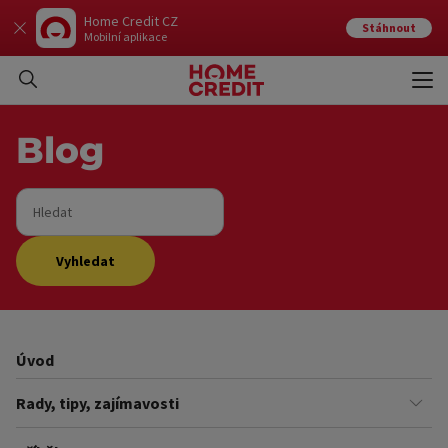
Home Credit CZ
Stáhnout
Mobilní aplikace
Otev
Zavří
Blog
Hledat
Vyhledat
Úvod
Rady, tipy, zajímavosti
Finance