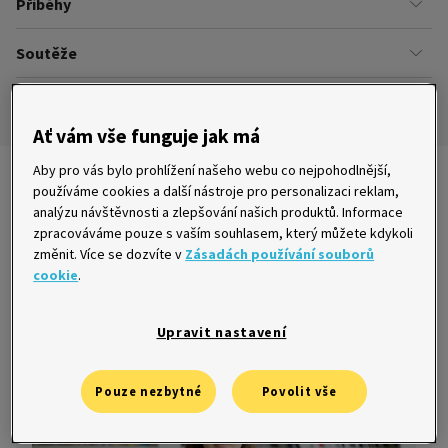
Příběhy
Kariéra
Našich zákazníků
Soutěže
Úřady
Ze života v Home Creditu
Ombudsman
Aktuální a ukončené soutěže
Ze života do života
Pravidla soutěží
Ať vám vše funguje jak má
Aby pro vás bylo prohlížení našeho webu co nejpohodlnější,
Nejnovější články
používáme cookies a další nástroje pro personalizaci reklam,
analýzu návštěvnosti a zlepšování našich produktů. Informace
zpracováváme pouze s vaším souhlasem, který můžete kdykoli
změnit. Více se dozvíte v
Zásadách používání souborů
cookie
.
Home office jako možnost odkrýt svůj
potenciál
Upravit nastavení
18. 3. 2020
Pouze nezbytné
Povolit vše