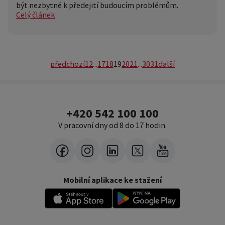
být nezbytné k předejití budoucím problémům.
Celý článek
předchozí
1
2
...
17
18
19
20
21
...
30
31
další
+420 542 100 100
V pracovní dny od 8 do 17 hodin.
Mobilní aplikace ke stažení