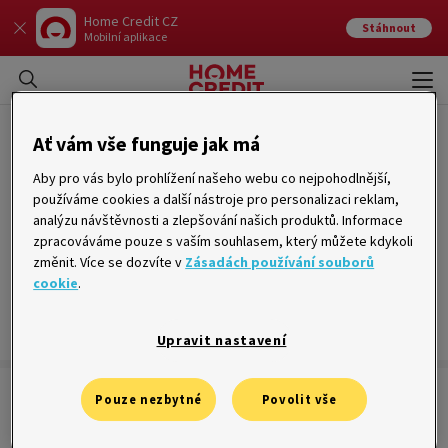
Home Credit CZ
Stáhnout
Mobilní aplikace
Otev
Zavří
Transakce
Ať vám vše funguje jak má
Aby pro vás bylo prohlížení našeho webu co nejpohodlnější,
používáme cookies a další nástroje pro personalizaci reklam,
analýzu návštěvnosti a zlepšování našich produktů. Informace
Transakce je
finanční operace, která probíhá na úvěrovém
účtu
zpracováváme pouze s vaším souhlasem, který můžete kdykoli
klienta. Nejčastěji jde o výběr peněz z účtu, převod na běžný
změnit. Více se dozvíte v
Zásadách používání souborů
bankovní účet klienta, platbu kartou, zaplacení splátky úvěru nebo
cookie
.
volitelných služeb. Do transakcí spadají příchozí a odchozí transakce
vázané ke konkrétnímu úvěrovému účtu. U Home Creditu to mohou
být například připsané odměny za nákupy
kreditní kartou
.
Upravit nastavení
Pouze nezbytné
Povolit vše
+420 542 100 100