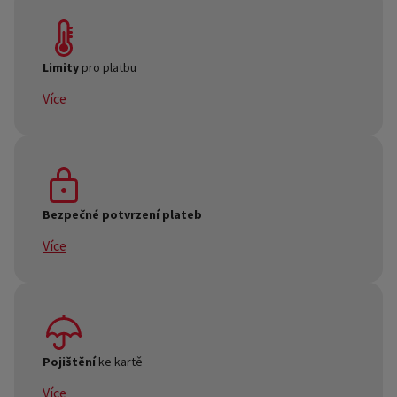
Pokud peníze za nákupy kartou vrátíte do 20. dne
následujícího měsíce, neplatíte za ně žádné úroky.
Limity
pro platbu
Více
Jak na to?
Nemusíte se bát, že z karty utratíte víc, než jste chtěli.
Limit pro platbu v obchodech máte představený do výše
vašeho nevyčerpaného rámce, limit pro platbu na
internetu a denní limit pro bezkontaktní platby si můžete
Bezpečné potvrzení plateb
nastavit individuálně na naší lince +420 542 100 100.
Více
Jak to funguje
Nákup naší kartou na internetu potvrdíte jednoduše v
mobilní aplikaci, a to číselným PINem, otiskem prstu nebo
rozeznáním obličeje.
Více zde.
Pojištění
ke kartě
Více