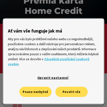
Premia karta
Home Credit
Ať vám vše funguje jak má
S kartou můžete nakupovat
v obchodech i na
Aby pro vás bylo prohlížení našeho webu co nejpohodlnější,
internetu.
používáme cookies a další nástroje pro personalizaci reklam,
analýzu návštěvnosti a zlepšování našich produktů. Informace
zpracováváme pouze s vaším souhlasem, který můžete kdykoli
U nákupů kartou můžete využít
bezúročné
změnit. Více se dozvíte v
Zásadách používání souborů
období až 51 dní.
cookie
.
Upravit nastavení
Každý měsíc vám pošleme výpis z vaší karty, ve kterém máte
přehled o všech transakcích i splátkách. Veškeré informace najdete i
v mobilní aplikaci.
Pouze nezbytné
Povolit vše