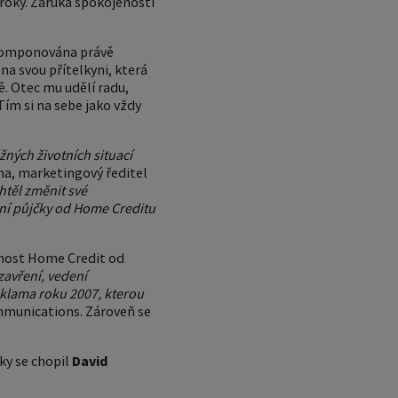
úroky. Záruka spokojenosti
zakomponována právě
a svou přítelkyni, která
ě. Otec mu udělí radu,
ím si na sebe jako vždy
ných životních situací
na, marketingový ředitel
htěl změnit své
onní půjčky od Home Creditu
ečnost Home Credit od
zavření, vedení
reklama roku 2007, kterou
mmunications. Zároveň se
vky se chopil
David