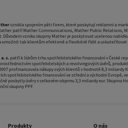
ther
vznikla spojením pěti firem, které poskytují reklamní a mar
Mather patří Mather Communications, Mather Public Relations, M
. Důvodem vzniku skupiny Mather je poskytovat ucelenou nabídk
 umožnit tak klientům efektivně a flexibilně řídit a uskutečňovat
a. s.
patří k lídrům trhu spotřebitelského financování v České rep
prostřednictvím spotřebitelských a revolvingových úvěrů, produkt
 2007 profinancovala nákupy svých klientů v hodnotě 8,3 miliardy K
ích spotřebitelského financování ve střední a východní Evropě, ve
ečně poskytly úvěry v celkovém objemu 3,3 miliardy eur. Skupina H
nční skupiny PPF.
Produkty
O nás