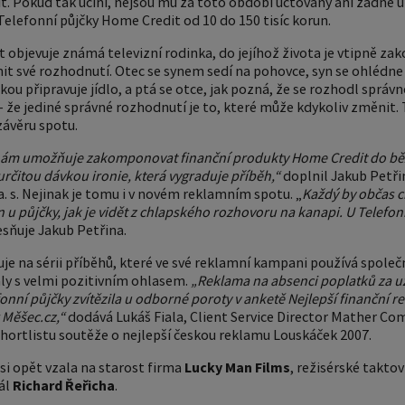
it. Pokud tak učiní, nejsou mu za toto období účtovány ani žádné 
 Telefonní půjčky Home Credit od 10 do 150 tisíc korun.
 objevuje známá televizní rodinka, do jejíhož života je vtipně 
své rozhodnutí. Otec se synem sedí na pohovce, syn se ohlédne n
kou připravuje jídlo, a ptá se otce, jak pozná, že se rozhodl správn
že jediné správné rozhodnutí je to, které může kdykoliv změnit. T
 závěru spotu.
 nám umožňuje zakomponovat finanční produkty Home Credit do běž
určitou dávkou ironie, která vygraduje příběh,“
doplnil Jakub Petři
. s. Nejinak je tomu i v novém reklamním spotu. „
Každý by občas c
en u půjčky, jak je vidět z chlapského rozhovoru na kanapi. U Telef
esňuje Jakub Petřina.
uje na sérii příběhů, které ve své reklamní kampani používá spol
aly s velmi pozitivním ohlasem.
„Reklama na absenci poplatků za u
onní půjčky zvítězila u odborné poroty v anketě Nejlepší finanční 
 Měšec.cz,“
dodává Lukáš Fiala, Client Service Director Mather Co
shortlistu soutěže o nejlepší českou reklamu Louskáček 2007.
si opět vzala na starost firma
Lucky Man Films
, režisérské takto
ál
Richard Řeřicha
.