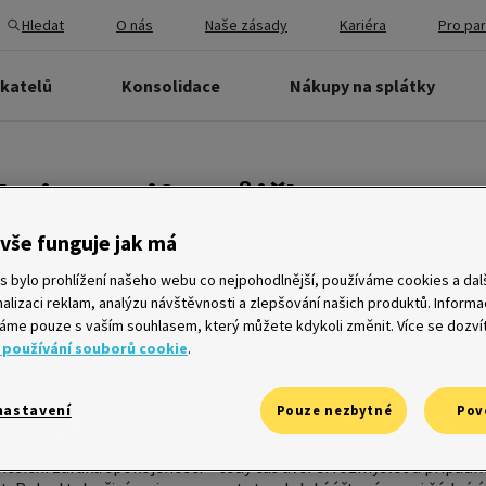
Hledat
O nás
Naše zásady
Kariéra
Pro pa
ikatelů
Konsolidace
Nákupy na splátky
kojenosti? S půjčkou Home Cr
st, sděluje nový TV spot
vše funguje jak má
s bylo prohlížení našeho webu co nejpohodlnější, používáme cookies a dalš
alizaci reklam, analýzu návštěvnosti a zlepšování našich produktů. Inform
me pouze s vaším souhlasem, který můžete kdykoli změnit. Více se dozví
 používání souborů cookie
.
entura Mather Communications, patřící do komunikační skupiny 
nový televizní spot, ve kterém informuje o novém benefitu T
osti. Možnost úvěr si do tří měsíců rozmyslet a vrátit je téma
nastavení
Pouze nezbytné
Pov
televizní rodinkou.
mním spotu představuje další z řady benefitů pro klienty. S kaž
měsíční záruku spokojenosti – tedy čas úvěr si rozmyslet a případ