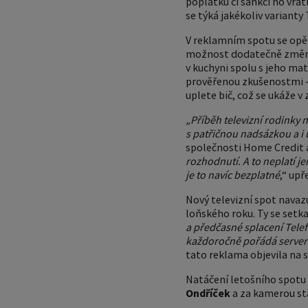
poplatků či sankcí ho vrát
se týká jakékoliv varianty
V reklamním spotu se opět
možnost dodatečně změnit 
v kuchyni spolu s jeho mat
prověřenou zkušenostmi – 
uplete bič, což se ukáže v
„Příběh televizní rodinky
s patřičnou nadsázkou a i 
společnosti Home Credit a
rozhodnutí. A to neplatí j
je to navíc bezplatné
,“ upř
Nový televizní spot navaz
loňského roku. Ty se setk
a předčasné splacení Telef
každoročně pořádá server
tato reklama objevila na 
Natáčení letošního spotu 
Ondříček
a za kamerou st