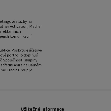
ketingové služby na
ather Activation, Mather
u reklamních
 jejich komunikační
ublice. Poskytuje účelové
ové portfolio doplňují
č. Společnosti skupiny
 střední Asii a na Dálném
ome Credit Group je
Užitečné informace