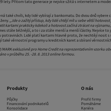
 29 lety. Přitom tato generace je nejvíce sžitá s internetem a mod
á také chvíli, kdy lidé vybírají z bankomatu. Do dvou dnů vybere 
ženy. „
Jde o zažitý přístup, kdy lidé chtějí mít u sebe větší hotovos
tit kartami prakticky kdekoli a hotovost začíná ztrácet na významu,
es stále běžnější, a to i za stále menší a menší částky. Nejvíce to 
 v potravinách. Lidé platí kartami hlavně proto, že nechtějí nosit s
jí také věrnostní programy u kreditních karet a sbíraní věrnostní
MARK exkluzivně pro Home Credit na reprezentativním vzorku ob
no v průběhu 25. -28. 8. 2013 online formou.
Produkty
O nás
Půjčky
Profil firmy
Financování podnikatelů
Pomáháme
Konsolidace
Kariéra