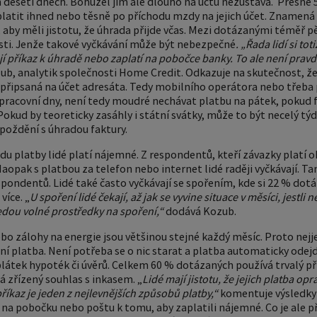
 deseti dnech. Bohužel jim ale dlouho na účtu nezůstává.
P
řesně 
 platit ihned nebo těsně po příchodu mzdy na jejich účet. Znamená 
, aby měli jistotu, že úhrada přijde včas. Mezi dotázanými téměř pět
sti. Jenže takové vyčkávání může být nebezpečné
. „Řada lidí si to
ají příkaz k úhradě nebo zaplatí na pobočce banky. To ale není pravd
b, analytik společnosti Home Credit. Odkazuje na skutečnost, že
a připsaná na účet adresáta. Tedy mobilního operátora nebo třeba
pracovní dny, není tedy moudré nechávat platbu na pátek, pokud 
Pokud by teoreticky zasáhly i státní svátky, může to být necelý týde
poždění s úhradou faktury.
odu platby lidé platí nájemné. Z respondentů, kteří závazky platí
aopak s platbou za telefon nebo internet lidé raději vyčkávají. T
espondentů. Lidé také často vyčkávají se spořením, kde si 22 % dot
více. „
U spoření lidé čekají, až jak se vyvine situace v měsíci, jestli
dou volné prostředky na spoření,“
dodává Kozub.
ebo zálohy na energie jsou většinou stejné každý měsíc. Proto nej
sní platba. Není potřeba se o nic starat a platba automaticky odejd
plátek hypoték či úvěrů. Celkem 60 % dotázaných používá trvalý př
 zřízený souhlas s inkasem. „
Lidé mají jistotu, že jejich platba 
 příkaz je jeden z nejlevnějších způsobů platby,“
komentuje výsledky
na pobočku nebo poštu k tomu, aby zaplatili nájemné. Co je ale p