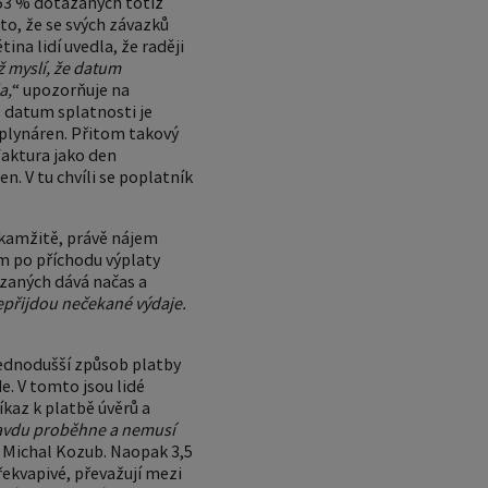
53 % dotázaných totiž
to, že se svých závazků
ina lidí uvedla, že raději
tiž myslí, že datum
a,
“ upozorňuje na
 datum splatnosti je
 plynáren. Přitom takový
faktura jako den
n. V tu chvíli se poplatník
 okamžitě, právě nájem
am po příchodu výplaty
ázaných dává načas a
 nepřijdou nečekané výdaje.
jednodušší způsob platby
e. V tomto jsou lidé
íkaz k platbě úvěrů a
opravdu proběhne a nemusí
 Michal Kozub. Naopak 3,5
řekvapivé, převažují mezi