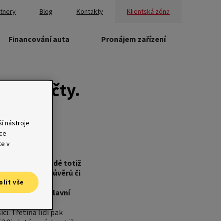
rtnery
Blog
Kontakty
Klientská zóna
Financování auta
Pronájem zařízení
tíme účty.
í nástroje
ace
te v
ho neohřejí. Lidé totiž
n nebo splátky úvěrů či
 ihned vybere
olit vše
mizí. To jsou hlavní
i. Třetina lidí pak