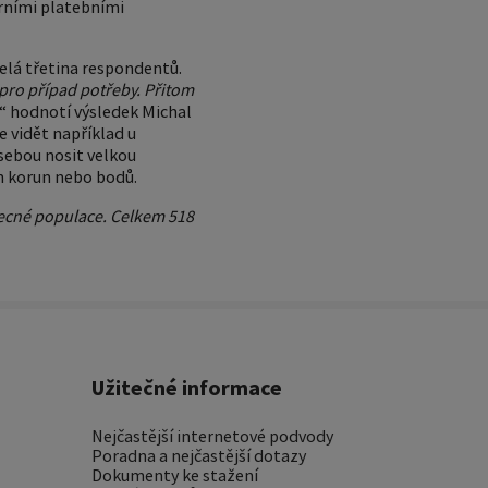
erními platebními
celá třetina respondentů.
t pro případ potřeby. Přitom
“ hodnotí výsledek Michal
je vidět například u
 sebou nosit velkou
ch korun nebo bodů.
ecné populace. Celkem 518
Užitečné informace
Nejčastější internetové podvody
Poradna a nejčastější dotazy
Dokumenty ke stažení