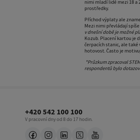
nimi mladí lidé mezi 18 a
prostředky.
Příchod výplaty ale znamen
Mezi nimi převládají spíše 
v dnešní době je možné pla
Kozub. Placení kartou je dn
čerpacích stanic, ale také
hotovost. Často je motivu
*Průzkum zpracoval STEM/
respondentů bylo dotazová
+420 542 100 100
V pracovní dny od 8 do 17 hodin.