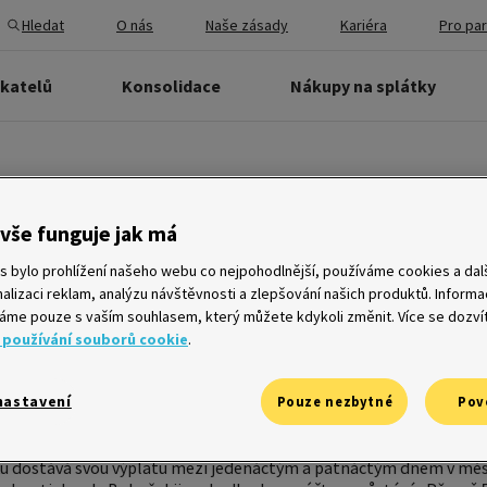
Hledat
O nás
Naše zásady
Kariéra
Pro pa
ikatelů
Konsolidace
Nákupy na splátky
ybereme z bankomatu a zapla
vše funguje jak má
li měsíce pro Čechy
s bylo prohlížení našeho webu co nejpohodlnější, používáme cookies a dalš
alizaci reklam, analýzu návštěvnosti a zlepšování našich produktů. Inform
me pouze s vaším souhlasem, který můžete kdykoli změnit. Více se dozví
 používání souborů cookie
.
pro většinu Čechů příchod výplaty. Na účtu se ale peníze dlou
latit své trvalé platby: nájemné, elektřinu, vodu, plyn, telefo
platy je ihned zaplatí 53 % respondentů. K tomu třetina z nich
nastavení
Pouze nezbytné
Pov
jčastěji tak činí ženy. Z účtu tak do týdne velká částka opět z
edit, který odhaloval platební zvyklosti Čechů.*
ku dostává svou výplatu mezi jedenáctým a patnáctým dnem v měsíc