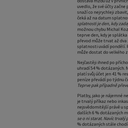
dostává mzdu už v prvních
uvedlo, že své účty začne
snaží co nejrychleji zbavit
čeká až na datum splatno
splatnosti je den, kdy zad
možnou chybu Michal Kozu
teprve den, kdy je splátk
převod může trvat až dva 
splatnosti uvádí pondělí. 
může dostat do velkého z
Nejčastěji ihned po přích
uhradí 54 % dotázaných. N
platí svůj účet jen 41 % r
peníze převádí po týdnu či 
Teprve pak případně převe
P
latby, jako je nájemné n
je trvalý příkaz nebo inka
nejsvědomitější právě u s
dalších 6 % dotázaných má
se o ni starat. Navíc trvalý
% dotázaných stále chodí 