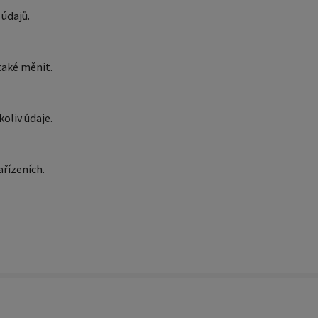
 údajů.
také měnit.
oliv údaje.
ařízeních.