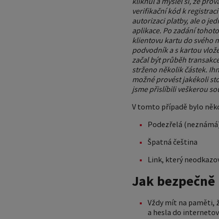
kliknul a myslel si, že pro
verifikační kód k registrac
autorizaci platby, ale o j
aplikace. Po zadání tohoto
klientovu kartu do svého m
podvodník a s kartou vlože
začal být průběh transakce 
strženo několik částek. Ih
možné provést jakékoli sto
jsme přislíbili veškerou s
V tomto případě bylo někol
Podezřelá (neznámá)
Špatná čeština
Link, který neodkazo
Jak bezpečně 
Vždy mít na paměti, 
a hesla do interneto