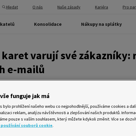
Hledat
O nás
Naše zásady
Kariéra
Pro pa
ikatelů
Konsolidace
Nákupy na splátky
karet varují své zákazníky: 
h e-mailů
vše funguje jak má
zaznamenala nárůst phishingových kampaní mezi svými zákazní
tnosti při zadávání údajů o kartách a PINech. Stále častěji se
s bylo prohlížení našeho webu co nejpohodlnější, používáme cookies a dalš
jako e-mail od České pošty nebo jiného přepravce a chtějí po 
alizaci reklam, analýzu návštěvnosti a zlepšování našich produktů. Inform
s peněz. Klient však zadáním čísla karty, CVV kódu a následn
me pouze s vaším souhlasem, který můžete kdykoli změnit. Více se dozví
eré mu přijde na registrovaný mobilní telefon, nevědomky 
 používání souborů cookie
.
a jeho mobilní zařízení, a okamžitě tak nad ní ztrácí kontrolu a