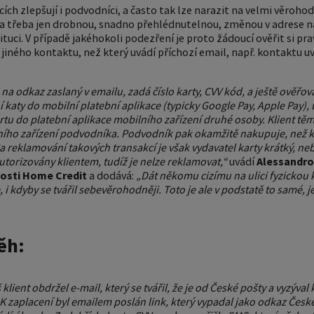
icích zlepšují i podvodníci, a často tak lze narazit na velmi věroh
 a třeba jen drobnou, snadno přehlédnutelnou, změnou v adrese n
ituci. V případě jakéhokoli podezření je proto žádoucí ověřit si pr
 jiného kontaktu, než který uvádí příchozí email, např. kontaktu
e na odkaz zaslaný v emailu, zadá číslo karty, CVV kód, a ještě ověřov
 katy do mobilní platební aplikace (typicky Google Pay, Apple Pay
artu do platební aplikace mobilního zařízení druhé osoby. Klient tě
ního zařízení podvodníka. Podvodník pak okamžitě nakupuje, než kl
a reklamování takových transakcí je však vydavatel karty krátký, n
utorizovány klientem, tudíž je nelze reklamovat,“
uvádí
Alessandro 
nosti Home Credit
a dodává:
„Dát někomu cizímu na ulici fyzickou
kdyby se tvářil sebevěrohodněji. Toto je ale v podstatě to samé, je
ěh:
lient obdržel e-mail, který se tvářil, že je od České pošty a vyzýval
K zaplacení byl emailem poslán link, který vypadal jako odkaz České 