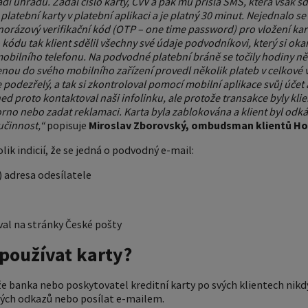
vádí úhradu. Zadal číslo karty, CVV a pak mu přišla SMS, která však sd
i platební karty v platební aplikaci a je platný 30 minut. Nejednalo s
ednorázový verifikační kód (OTP – one time password) pro vložení kar
 kódu tak klient sdělil všechny své údaje podvodníkovi, který si oka
obilního telefonu. Na podvodné platební bráně se točily hodiny něk
nou do svého mobilního zařízení provedl několik plateb v celkové vý
podezřelý, a tak si zkontroloval pomocí mobilní aplikace svůj účet a 
ned proto kontaktoval naši infolinku, ale protože transakce byly kl
rno nebo zadat reklamaci. Karta byla zablokována a klient byl odkázá
oučinnost,“
popisuje
Miroslav Zborovský, ombudsman klientů Ho
ik indicií, že se jedná o podvodný e-mail:
 adresa odesílatele
val na stránky České pošty
používat karty?
že banka nebo poskytovatel kreditní karty po svých klientech nik
vých odkazů nebo posílat e-mailem.