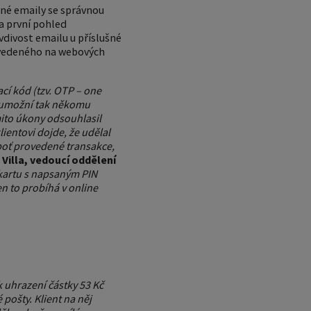
odné emaily se správnou
a první pohled
avdivost emailu u příslušné
 uvedeného na webových
ací kód (tzv. OTP – one
), umožní tak někomu
mito úkony odsouhlasil
ientovi dojde, že udělal
eboť provedené transakce,
Villa, vedoucí oddělení
 kartu s napsaným PIN
n to probíhá v online
 k uhrazení částky 53 Kč
pošty. Klient na něj