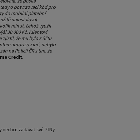
ělovala, že posílá
e tedy o potvrzovací kód pro
ty do mobilní platební
mžitě nainstaloval
olik minut, čehož využil
ši 30 000 Kč. Klientovi
zjistil, že mu bylo z účtu
ientem autorizované, nebylo
n na Policii ČR s tím, že
me Credit
.
dy nechce zadávat své PINy