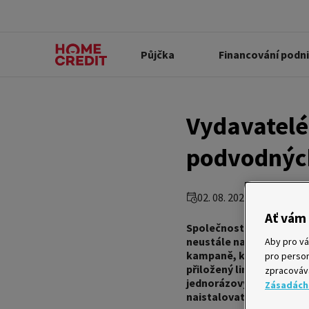
Půjčka
Financování podn
Vydavatelé 
podvodnýc
02. 08. 2021
Ať vám 
Společnost Home Credit 
neustále nabádá k obezře
Aby pro vá
kampaně, které se tváří 
pro person
přiložený link malý obno
zpracovává
jednorázovým heslem, kt
Zásadách
naistalovat svoji kartu n