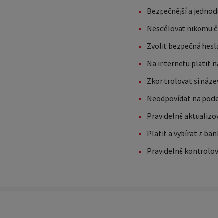
Bezpečnější a jednodu
Nesdělovat nikomu čís
Zvolit bezpečná hesla
Na internetu platit 
Zkontrolovat si název
Neodpovídat na podezř
Pravidelně aktualizov
Platit a vybírat z b
Pravidelně kontrolov