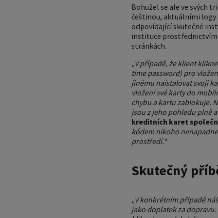
Bohužel se ale ve svých tr
češtinou, aktuálními logy
odpovídající skutečné inst
instituce prostřednictvím
stránkách.
„V případě, že klient klikn
time password) pro vložení
jinému naistalovat svoji k
vložení své karty do mobil
chybu a kartu zablokuje. N
jsou z jeho pohledu plně a
kreditních karet společ
kódem nikoho nenapadne, i 
prostředí.“
Skutečný příb
„V konkrétním případě náš k
jako doplatek za dopravu. 