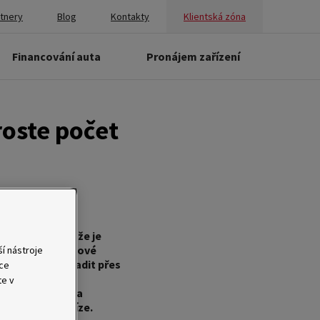
rtnery
Blog
Kontakty
Klientská zóna
Financování auta
Pronájem zařízení
roste počet
ky, i přesto, že je
 objevují e-mailové
í nástroje
zákazníkovi uhradit přes
ace
ě potvrzením
te v
nechá podvodníka
 přichází o peníze.