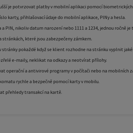
šší je potvrzovat platby v mobilní aplikaci pomocí biometrických
lo karty, přihlašovací údaje do mobilní aplikace, PINy a hesla.
 a PIN, nikoliv datum narození nebo 1111 a 1234, jednou ročně je 
na stránkách, které jsou zabezpečeny zámkem.
 stránky pokaždé když se klient rozhodne na stránku vyplnit jakék
elé e-maily, neklikat na odkazy a neotvírat přílohy.
at operační a antivirové programy v počítači nebo na mobilních z
ankomatu rychle a bezpečně pomocí karty v mobilu.
at přehledy transakcí na kartě.