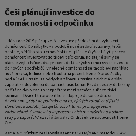
Češi plánují investice do
domácnosti i odpočinku
Lidé v roce 2019 plánují větší investice především do vybavení
domácností. Do nábytku - v podobě nové sedací soupravy, lepší
postele, většího stolu či nové skříně - plánuje čtyřicet čtyři procent
domácností investovat do třiceti tisíc korun. Do stejné sumy se
plánuje vejít čtyřicet dva procent dotázaných v rámci svých investic
do nových spotřebičů. V nejedné domácnosti se tak objeví například
nová pračka, lednice nebo trouba na pečení. Nemalé prostředky
hodlají Češi utratit i za oddych a zábavu. Čtvrtina z nich má v plánu
zaplatit za dovolenou do patnácti tisíc korun. Každý desátý dotázaný
počítá na dovolenou s rozpočtem mezi patnácti a třiceti tisíci
korunami. Dvacet tři procent lidí si dopřeje dokonce dražší
dovolenou.
„Když de podíváme na to, z jakých zdrojů chtějí lidé
dovolenou zaplatit, tak zjistíme, že k tomu přistupují velmi
zodpovědně. Osmdesát dva procent z nich má našetřeno a sáhne
tedy po úsporách,“
uzavírá Jaroslav Ondrušek ze společnosti Home
Credit.
<small> * Průzkum realizovala agentura STEM/MARK metodou CAWI