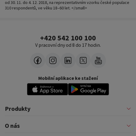
od 30. 11. do 4. 12. 2018, na reprezentativním vzorku české populace
310 respondentů, ve věku 18–60 let. </small>
+420 542 100 100
V pracovní dny od 8 do 17 hodin.
Mobilní aplikace ke stažení
Produkty
Půjčky
O nás
Financování podnikatelů
Konsolidace