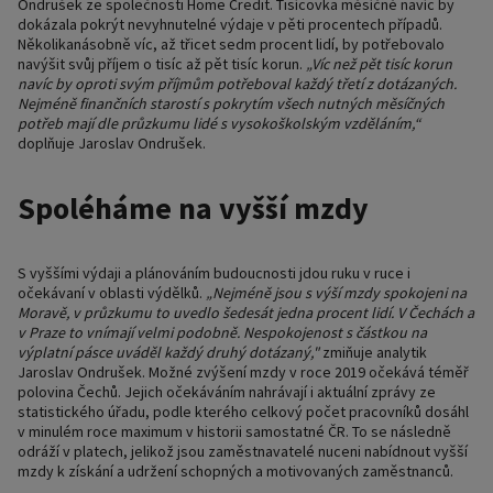
Ondrušek ze společnosti Home Credit. Tisícovka měsíčně navíc by
dokázala pokrýt nevyhnutelné výdaje v pěti procentech případů.
Několikanásobně víc, až třicet sedm procent lidí, by potřebovalo
navýšit svůj příjem o tisíc až pět tisíc korun.
„Víc než pět tisíc korun
navíc by oproti svým příjmům potřeboval každý třetí z dotázaných.
Nejméně finančních starostí s pokrytím všech nutných měsíčných
potřeb mají dle průzkumu lidé s vysokoškolským vzděláním,“
doplňuje Jaroslav Ondrušek.
Spoléháme na vyšší mzdy
S vyššími výdaji a plánováním budoucnosti jdou ruku v ruce i
očekávaní v oblasti výdělků.
„Nejméně jsou s výší mzdy spokojeni na
Moravě, v průzkumu to uvedlo šedesát jedna procent lidí. V Čechách a
v Praze to vnímají velmi podobně. Nespokojenost s částkou na
výplatní pásce uváděl každý druhý dotázaný,"
zmiňuje analytik
Jaroslav Ondrušek. Možné zvýšení mzdy v roce 2019 očekává téměř
polovina Čechů. Jejich očekáváním nahrávají i aktuální zprávy ze
statistického úřadu, podle kterého celkový počet pracovníků dosáhl
v minulém roce maximum v historii samostatné ČR. To se následně
odráží v platech, jelikož jsou zaměstnavatelé nuceni nabídnout vyšší
mzdy k získání a udržení schopných a motivovaných zaměstnanců.