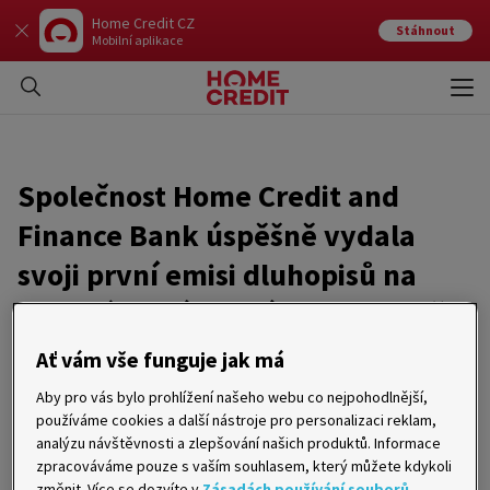
Home Credit CZ
Stáhnout
Mobilní aplikace
Otev
Zavří
Společnost Home Credit and
Finance Bank úspěšně vydala
svoji první emisi dluhopisů na
mezinárodních trzích v hodnotě
150 000 000 USD
Ať vám vše funguje jak má
Aby pro vás bylo prohlížení našeho webu co nejpohodlnější,
02. 02. 2005
používáme cookies a další nástroje pro personalizaci reklam,
analýzu návštěvnosti a zlepšování našich produktů. Informace
Praha: 2. února 2005. Společnost Home Credit and Finance
zpracováváme pouze s vaším souhlasem, který můžete kdykoli
Bank (Moody’s Ba3, S&P B-), jedna z předních bank
změnit. Více se dozvíte v
Zásadách používání souborů