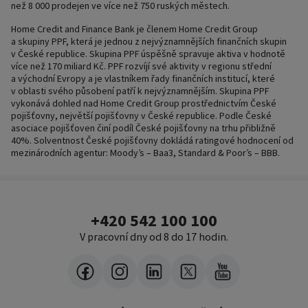
než 8 000 prodejen ve více než 750 ruských městech.
Home Credit and Finance Bank je členem Home Credit Group
a skupiny PPF, která je jednou z nejvýznamnějších finančních skupin
v České republice. Skupina PPF úspěšně spravuje aktiva v hodnotě
více než 170 miliard Kč. PPF rozvíjí své aktivity v regionu střední
a východní Evropy a je vlastníkem řady finančních institucí, které
v oblasti svého působení patří k nejvýznamnějším. Skupina PPF
vykonává dohled nad Home Credit Group prostřednictvím České
pojišťovny, největší pojišťovny v České republice. Podle České
asociace pojišťoven činí podíl České pojišťovny na trhu přibližně
40%. Solventnost České pojišťovny dokládá ratingové hodnocení od
mezinárodních agentur: Moody’s – Baa3, Standard & Poor’s – BBB.
+420 542 100 100
V pracovní dny od 8 do 17 hodin.