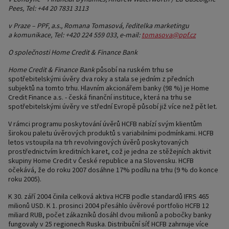
Pees, Tel: +44 20 7831 3113
v Praze – PPF, a.s., Romana Tomasová, ředitelka marketingu
a komunikace, Tel: +420 224 559 033, e-mail:
tomasova@ppf.cz
O společnosti Home Credit & Finance Bank
Home Credit & Finance Bank
působí na ruském trhu se
spotřebitelskými úvěry dva roky a stala se jedním z předních
subjektů na tomto trhu. Hlavním akcionářem banky (98 %) je Home
Credit Finance a.s. - česká finanční instituce, která na trhu se
spotřebitelskými úvěry ve střední Evropě působí již více než pět let.
V rámci programu poskytování úvěrů HCFB nabízí svým klientům
širokou paletu úvěrových produktů s variabilními podmínkami. HCFB
letos vstoupila na trh revolvingových úvěrů poskytovaných
prostřednictvím kreditních karet, což je jedna ze stěžejních aktivit
skupiny Home Credit v České republice a na Slovensku. HCFB
očekává, že do roku 2007 dosáhne 17% podílu na trhu (9 % do konce
roku 2005).
K 30. září 2004 činila celková aktiva HCFB podle standardů IFRS 465
milionů USD. K 1. prosinci 2004 přesáhlo úvěrové portfolio HCFB 12
miliard RUB, počet zákazníků dosáhl dvou milionů a pobočky banky
fungovaly v 25 regionech Ruska. Distribuční síť HCFB zahrnuje více