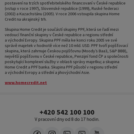
postavení na trzích spotřebitelského financovaní v České republice
(vstup v roce 1997), Slovenské republice (1999), Ruské federaci
(2002) a Kazachstánu (2005). V roce 2006 vstoupila skupina Home
Credit na ukrajinský trh.
Skupina Home Credit je součástí skupiny PPF, která se řadí mezi
vedoucí finanční skupiny v České republice a regionu střední
a východní Evropy. Skupina PPF měla ke konci roku 2005 ve své
správě majetek v hodnotě více než 10 mld. USD. PPF tvoří pojišťovací
skupina, která zahrnuje Českou pojišťovnu (Moody’s Baa3, S&P BBB),
největší pojišťovnu v České republice, Penzijní fond ČP a společnosti
poskytující komplexní služby v oblasti správy majetku; a skupina
Home Credit a PPF banka. Skupina PPF působí v regionu střední
a východní Evropy a střední a jihovýchodní Asie.
www.homecredit.net
+420 542 100 100
V pracovní dny od 8 do 17 hodin.