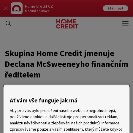
Home Credit CZ
Stáhnout
Mobilní aplikace
Otev
Zavří
Skupina Home Credit jmenuje
Declana McSweeneyho finančním
ředitelem
05. 01. 2007
Ať vám vše funguje jak má
Rychle expandující finanční skupinu posiluje bývalý finanční
ředitel Allied Irish Bank
Aby pro vás bylo prohlížení našeho webu co nejpohodlnější,
Amsterdam, 5. ledna 2007 – Skupina Home Credit, mezinárodní
používáme cookies a další nástroje pro personalizaci reklam,
skupina specializující se na oblast spotřebitelského
analýzu návštěvnosti a zlepšování našich produktů. Informace
financování, oznamuje, že k 1. lednu 2007 jmenovala svým
zpracováváme pouze s vaším souhlasem, který můžete kdykoli
finančním ředitelem pana Declana McSweeneyho.