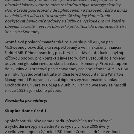
hlavními faktory v tomto mém rozhodnutí byla strategie skupiny
Home Credit pokračovat v disciplinovaném a ziskovém růstu a důraz
na efektivní realizaci této strategie. Cíl skupiny Home Credit –
poskytovat bankovní produkty a služby na vyskoké úrovni, která je
obvyklá ve světě – vytváří obrovské příležitosti do budoucnosti,“
říká
Declan McSweeney.
Kromě své poslední manažerské role ve skupině AIB, se pan
McSweeney osvědčil jako respektovaný a velmi zkušený finanční
ředitel AIB. Během osmi let, po kterých zastával tuto funkci, byl mj.
klíčovou osobou pro kontakt s investory, čímž vstoupil do širokého
povědomí globální investorské a bankovní komunity. Před nástupem
do skupiny AIB pracoval pan McSweeney pro společnost KPMG v USA
a v Irsku. Vystudoval Institute of Chartered Accountants a Wharton
Management Program, a získal diplom s vyznamenáním v oblasti
Obchodu na University College v Dublinu. Pan McSweeney se narodil
v roce 1953 a je irského původu.
Poznámka pro editory:
Skupina Home Credit
Společnosti skupiny Home Credit, působící na trzích střední
a východní Evropy a střední Asie, vydaly v roce 2005 úvěry
v celkovém objemu 2,1 mld. USD. Home Credit si udržuje vedoucí