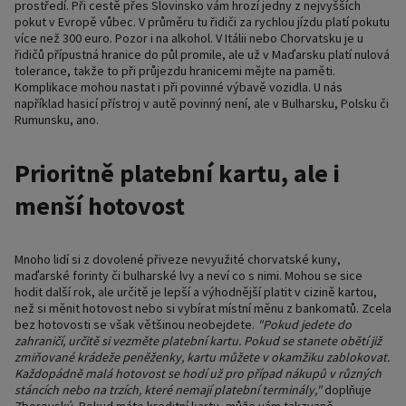
prostředí. Při cestě přes Slovinsko vám hrozí jedny z nejvyšších
pokut v Evropě vůbec. V průměru tu řidiči za rychlou jízdu platí pokutu
více než 300 euro. Pozor i na alkohol. V Itálii nebo Chorvatsku je u
řidičů přípustná hranice do půl promile, ale už v Maďarsku platí nulová
tolerance, takže to při průjezdu hranicemi mějte na paměti.
Komplikace mohou nastat i při povinné výbavě vozidla. U nás
například hasicí přístroj v autě povinný není, ale v Bulharsku, Polsku či
Rumunsku, ano.
Prioritně platební kartu, ale i
menší hotovost
Mnoho lidí si z dovolené přiveze nevyužité chorvatské kuny,
maďarské forinty či bulharské lvy a neví co s nimi. Mohou se sice
hodit další rok, ale určitě je lepší a výhodnější platit v cizině kartou,
než si měnit hotovost nebo si vybírat místní měnu z bankomatů. Zcela
bez hotovosti se však většinou neobejdete.
"Pokud jedete do
zahraničí, určitě si vezměte platební kartu. Pokud se stanete obětí již
zmiňované krádeže peněženky, kartu můžete v okamžiku zablokovat.
Každopádně malá hotovost se hodí už pro případ nákupů v různých
stáncích nebo na trzích, které nemají platební terminály,"
doplňuje