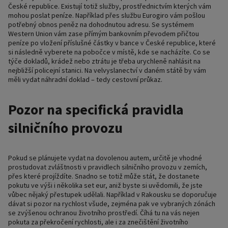
České republice. Existují totiž služby, prostřednictvím kterých vám
mohou poslat peníze. Například přes službu Eurogiro vám pošlou
potřebný obnos peněz na dohodnutou adresu. Se systémem
Western Union vám zase přímým bankovním převodem přičtou
peníze po vložení příslušné částky v bance v České republice, které
si následně vyberete na pobočce v místě, kde se nacházíte. Co se
týče dokladů, krádež nebo ztrátu je třeba urychleně nahlásit na
nejbližší policejní stanici. Na velvyslanectví v daném státě by vám
měli vydat náhradní doklad – tedy cestovní průkaz.
Pozor na specifická pravidla
silničního provozu
Pokud se plánujete vydat na dovolenou autem, určitě je vhodné
prostudovat zvláštnosti v pravidlech silničního provozu v zemích,
přes které projíždíte. Snadno se totiž může stát, že dostanete
pokutu ve výši i několika set eur, aniž byste si uvědomili, že jste
vůbec nějaký přestupek udělali. Například v Rakousku se doporučuje
dávat si pozor na rychlost všude, zejména pak ve vybraných zónách
se zvýšenou ochranou životního prostředí. Číhá tu na vás nejen
pokuta za překročení rychlosti, ale i za znečištění životního