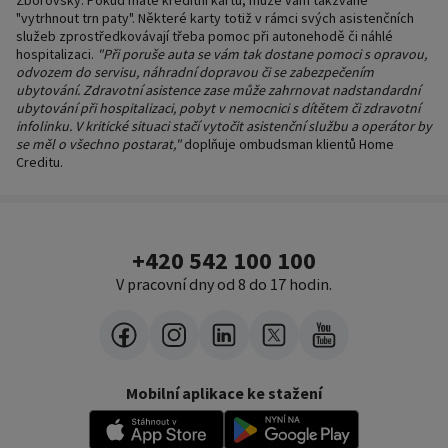
Zborovský. Pokud máte kreditní kartu, může vám takzvaně
"vytrhnout trn paty". Některé karty totiž v rámci svých asistenčních
služeb zprostředkovávají třeba pomoc při autonehodě či náhlé
hospitalizaci.
"Při poruše auta se vám tak dostane pomoci s opravou,
odvozem do servisu, náhradní dopravou či se zabezpečením
ubytování. Zdravotní asistence zase může zahrnovat nadstandardní
ubytování při hospitalizaci, pobyt v nemocnici s dítětem či zdravotní
infolinku. V kritické situaci stačí vytočit asistenční službu a operátor by
se měl o všechno postarat,"
doplňuje ombudsman klientů Home
Creditu.
+420 542 100 100
V pracovní dny od 8 do 17 hodin.
Mobilní aplikace ke stažení