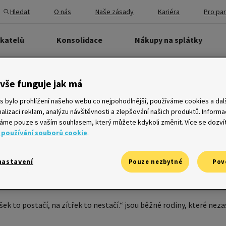
Hledat
O nás
Naše zásady
Kariéra
Pro pa
ikatelů
Konsolidace
Nákupy na splátky
vše funguje jak má
to postačí, na zítřek to nes
s bylo prohlížení našeho webu co nejpohodlnější, používáme cookies a dalš
ouští TV kampaň.
alizaci reklam, analýzu návštěvnosti a zlepšování našich produktů. Inform
me pouze s vaším souhlasem, který můžete kdykoli změnit. Více se dozví
 používání souborů cookie
.
nastavení
Pouze nezbytné
Pov
přichází s novými televizními spoty na podporu značky. Kamp
a kutilství a nabízí dlouhodobé řešení v běžných životních si
k to postačí, na zítřek to nestačí.“ jsou běžné rodiny, které nez