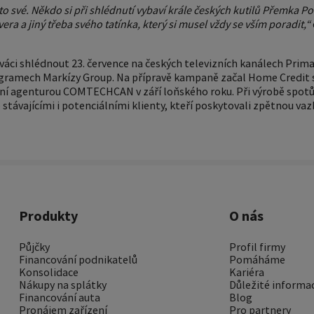
to své. Někdo si při shlédnutí vybaví krále českých kutilů Přemka
ra a jiný třeba svého tatínka, který si musel vždy se vším poradit,“
váci shlédnout 23. července na českých televizních kanálech Pri
ogramech Markízy Group. Na přípravě kampaně začal Home Credit 
ní agenturou COMTECHCAN v září loňského roku. Při výrobě spotů,
 stávajícími i potenciálními klienty, kteří poskytovali zpětnou va
Produkty
O nás
Půjčky
Profil firmy
Financování podnikatelů
Pomáháme
Konsolidace
Kariéra
Nákupy na splátky
Důležité informa
Financování auta
Blog
Pronájem zařízení
Pro partnery