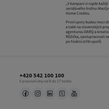
„V kampani si najde každý 
seriálového hrdinu MacGyve
Home Creditu.
První spoty budou moci di
a také na slovenských pr
agenturou DARQ a kreativ
Růžička, spolupracovali se
po finální střih spotů.
+420 542 100 100
V pracovní dny od 8 do 17 hodin.