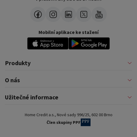
Mobilní aplikace ke stažení
Produkty
Půjčky
O nás
Financování podnikatelů
Konsolidace
Nákupy na splátky
Profil firmy
Užitečné informace
Financování auta
Pomáháme
Pronájem zařízení
Kariéra
Pojištění a doplňkové služby
Důležité informace
Nejčastější internetové podvody
Home Credit a.s., Nové sady 996/25, 602 00 Brno
Blog
Poradna a nejčastější dotazy
Pro partnery
Dokumenty ke stažení
Člen skupiny PPF
Kontakty a pobočky
Slovník pojmů
Ochrana osobních údajů