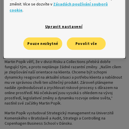
změnit. Více se dozvíte v
Zásadách používání souborů
Martin Popík přináší do Home Creditu zkušenosti z vícero
cookie
.
zahraničních projektů. Pracovní zkušenosti sbíral například ve
Skandinávii jako interní konzultant multikanálového prodeje velké
retailové společnosti. Pracoval jako byznys konzultant a později také
jako manažer projektů zaměřených na řízení úvěrových rizik,
Upravit nastavení
zákaznických cyklů a oceňování pro klienty z finančního sektoru a
sektoru zaměřeného na koncové klienty v jihovýchodní Asii, Evropě či
Rusku. Poslední čtyři roky strávil v rámci skupiny Home Credit
Pouze nezbytné
Povolit vše
především na Filipínách, kde tři roky zodpovídal za riskové řízení
schvalovacího procesu a vedl oddělení datové analytiky pro CRM.
Martin Popík věří, že v divizi Risku a Collections přebírá dobře
fungující tým, a proto neplánuje žádné razantní změny. „Naším cílem
je zlepšování naší orientace na klienta. Chceme být schopni
dynamicky reagovat na aktuální situaci a potřebu klienta a nabídnout
mu ve správnou chvíli ten užitečný produkt. Zároveň plánujeme
nadále zjednodušovat a zrychlovat riskové procesy s důrazem na
online prostředí. Má očekávaní jsou vysoká s ohledem na vývoj
prostředí, legislativní změny a dynamiku rozvoje online světa,“
nastínil své začátky Martin Popík.
Martin Popík vystudoval Strategický management na Univerzitě
Komenského v Bratislavě a Audit, Strategii a Controlling na
Copenhagen Business School v Dánsku.