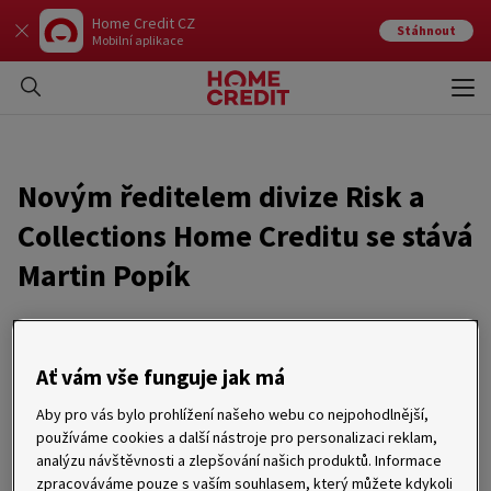
Home Credit CZ
Stáhnout
Mobilní aplikace
Otev
Zavří
Novým ředitelem divize Risk a
Collections Home Creditu se stává
Martin Popík
10. 12. 2018
Ať vám vše funguje jak má
Martin Popík má s řízením rizik bohaté zkušenosti ze
zahraničí. Ve své nové funkci se zaměří na
Aby pro vás bylo prohlížení našeho webu co nejpohodlnější,
zjednodušování a zrychlování riskových procesů s
používáme cookies a další nástroje pro personalizaci reklam,
důrazem na online svět. Na postu ředitele střídá Michala
analýzu návštěvnosti a zlepšování našich produktů. Informace
Rychnovského, který ve skupině Home Credit ukončil své
zpracováváme pouze s vaším souhlasem, který můžete kdykoli
působení po osmi letech.