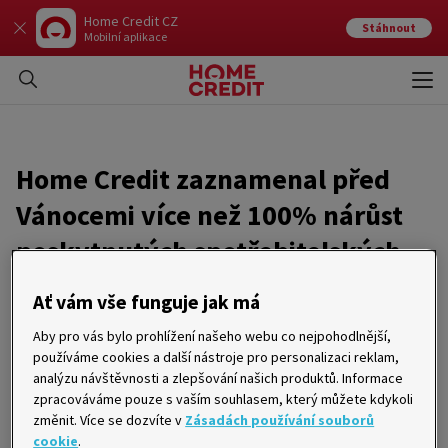
Home Credit CZ
Stáhnout
Mobilní aplikace
Otev
Zavří
Home Credit zaznamenal před
Vánocemi více než 100% nárůst
poskytnutých spotřebitelských
úvěrů
Ať vám vše funguje jak má
Aby pro vás bylo prohlížení našeho webu co nejpohodlnější,
12. 01. 2005
používáme cookies a další nástroje pro personalizaci reklam,
analýzu návštěvnosti a zlepšování našich produktů. Informace
Praha 12. 1. 2005 – Společnost Home Credit Finance, jedna
zpracováváme pouze s vaším souhlasem, který můžete kdykoli
z největších společností poskytující spotřebitelské
financování, v roce 2004 profinancovala nákupy klientů
změnit. Více se dozvíte v
Zásadách používání souborů
v celkové výši 6,24 miliardy korun, což v meziročním srovnání
cookie
.