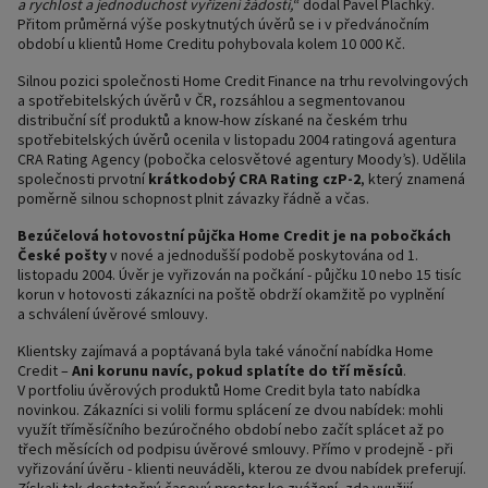
a rychlost a jednoduchost vyřízení žádosti,
“ dodal Pavel Plachký.
Přitom průměrná výše poskytnutých úvěrů se i v předvánočním
období u klientů Home Creditu pohybovala kolem 10 000 Kč.
Silnou pozici společnosti Home Credit Finance na trhu revolvingových
a spotřebitelských úvěrů v ČR, rozsáhlou a segmentovanou
distribuční síť produktů a know-how získané na českém trhu
spotřebitelských úvěrů ocenila v listopadu 2004 ratingová agentura
CRA Rating Agency (pobočka celosvětové agentury Moody’s). Udělila
společnosti prvotní
krátkodobý CRA Rating czP-2
, který znamená
poměrně silnou schopnost plnit závazky řádně a včas.
Bezúčelová hotovostní půjčka Home Credit je na pobočkách
České pošty
v nové a jednodušší podobě poskytována od 1.
listopadu 2004. Úvěr je vyřizován na počkání - půjčku 10 nebo 15 tisíc
korun v hotovosti zákazníci na poště obdrží okamžitě po vyplnění
a schválení úvěrové smlouvy.
Klientsky zajímavá a poptávaná byla také vánoční nabídka Home
Credit –
Ani korunu navíc, pokud splatíte do tří měsíců
.
V portfoliu úvěrových produktů Home Credit byla tato nabídka
novinkou. Zákazníci si volili formu splácení ze dvou nabídek: mohli
využít tříměsíčního bezúročného období nebo začít splácet až po
třech měsících od podpisu úvěrové smlouvy. Přímo v prodejně - při
vyřizování úvěru - klienti neuváděli, kterou ze dvou nabídek preferují.