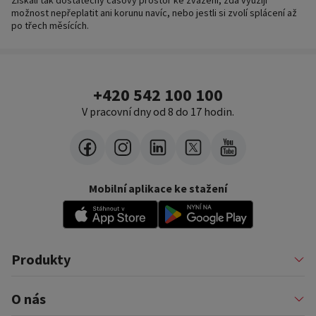
Získali tak dostatečný časový prostor ke zvážení, zda využijí
možnost nepřeplatit ani korunu navíc, nebo jestli si zvolí splácení až
po třech měsících.
+420 542 100 100
V pracovní dny od 8 do 17 hodin.
Mobilní aplikace ke stažení
Produkty
Půjčky
O nás
Financování podnikatelů