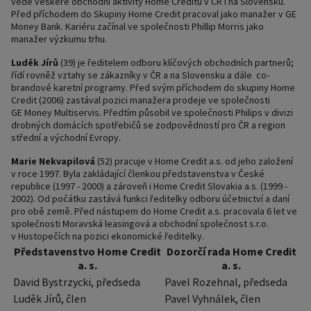
vede veškeré obchodní aktivity Home Creditu v ČR i na Slovensku.
Před příchodem do Skupiny Home Credit pracoval jako manažer v GE
Money Bank. Kariéru začínal ve společnosti Phillip Morris jako
manažer výzkumu trhu.
Luděk Jírů
(39) je ředitelem odboru klíčových obchodních partnerů;
řídí rovněž vztahy se zákazníky v ČR a na Slovensku a dále co-
brandové karetní programy. Před svým příchodem do skupiny Home
Credit (2006) zastával pozici manažera prodeje ve společnosti
GE Money Multiservis. Předtím působil ve společnosti Philips v divizi
drobných domácích spotřebičů se zodpovědností pro ČR a region
střední a východní Evropy.
Marie Nekvapilová
(52) pracuje v Home Credit a.s. od jeho založení
v roce 1997. Byla zakládající členkou představenstva v České
republice (1997 - 2000) a zároveň i Home Credit Slovakia a.s. (1999 -
2002). Od počátku zastává funkci ředitelky odboru účetnictví a daní
pro obě země. Před nástupem do Home Credit a.s. pracovala 6 let ve
společnosti Moravská leasingová a obchodní společnost s.r.o.
v Hustopečích na pozici ekonomické ředitelky.
Představenstvo Home Credit
Dozorčí rada Home Credit
a. s.
a. s.
David Bystrzycki, předseda
Pavel Rozehnal, předseda
Luděk Jírů, člen
Pavel Vyhnálek, člen