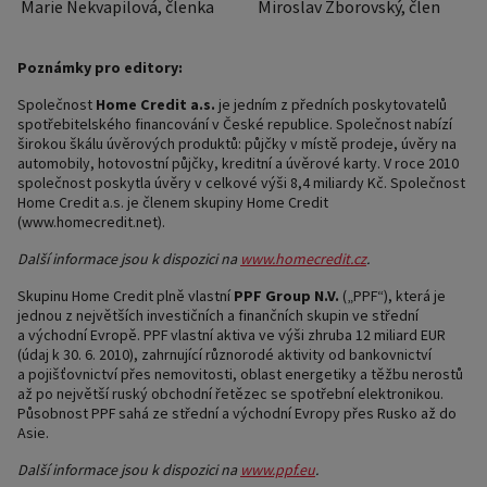
Marie Nekvapilová, členka
Miroslav Zborovský, člen
Poznámky pro editory:
Společnost
Home Credit a.s.
je jedním z předních poskytovatelů
spotřebitelského financování v České republice. Společnost nabízí
širokou škálu úvěrových produktů: půjčky v místě prodeje, úvěry na
automobily, hotovostní půjčky, kreditní a úvěrové karty. V roce 2010
společnost poskytla úvěry v celkové výši 8,4 miliardy Kč. Společnost
Home Credit a.s. je členem skupiny Home Credit
(www.homecredit.net).
Další informace jsou k dispozici na
www.homecredit.cz
.
Skupinu Home Credit plně vlastní
PPF Group N.V.
(„PPF“), která je
jednou z největších investičních a finančních skupin ve střední
a východní Evropě. PPF vlastní aktiva ve výši zhruba 12 miliard EUR
(údaj k 30. 6. 2010), zahrnující různorodé aktivity od bankovnictví
a pojišťovnictví přes nemovitosti, oblast energetiky a těžbu nerostů
až po největší ruský obchodní řetězec se spotřební elektronikou.
Působnost PPF sahá ze střední a východní Evropy přes Rusko až do
Asie.
Další informace jsou k dispozici na
www.ppf.eu
.