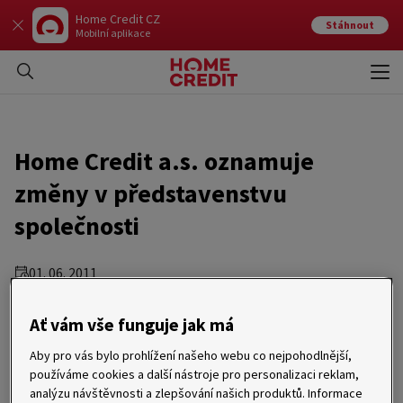
Home Credit CZ
Stáhnout
Mobilní aplikace
Otev
Zavří
Home Credit a.s. oznamuje
změny v představenstvu
společnosti
01. 06. 2011
Brno 1. června 2011 – Home Credit a.s. oznamuje změny
Ať vám vše funguje jak má
v představenstvu společnosti. Novým předsedou
představenstva se stal David Bystrzycki, který nahradil Ericha
Aby pro vás bylo prohlížení našeho webu co nejpohodlnější,
Čomora. Změnilo se i složení členů představenstva: Luděk Jírů
používáme cookies a další nástroje pro personalizaci reklam,
a Marie Nekvapilová vystřídali Luboše Berkovce a Andreu
Zatloukalovou.
analýzu návštěvnosti a zlepšování našich produktů. Informace