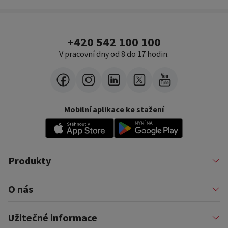
+420 542 100 100
V pracovní dny od 8 do 17 hodin.
Mobilní aplikace ke stažení
Produkty
Půjčky
O nás
Financování podnikatelů
Konsolidace
Nákupy na splátky
Profil firmy
Užitečné informace
Financování auta
Pomáháme