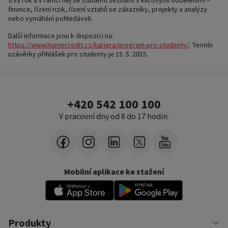
trvá rok a v rámci něj se studenti seznámí s klíčovými odděleními –
finance, řízení rizik, řízení vztahů se zákazníky, projekty a analýzy
nebo vymáhání pohledávek.
Další informace jsou k dispozici na:
https://www.homecredit.cz/kariera/program-pro-studenty/
. Termín
uzávěrky přihlášek pro studenty je 15. 5. 2015.
+420 542 100 100
V pracovní dny od 8 do 17 hodin.
Mobilní aplikace ke stažení
Produkty