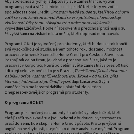
Aby společnosti rychleji adaptovaly své zaměstnance, vytváří
programy praxí a stáží. Jedním z nich je i HC Net, který vytvořila
společnost Home Credit. „
Program hledá studenty, kteří jsou ochotni
začít se svou kariérou ihned. Naučí se vše potřebné, hlavně získají
zkušenosti. Díky tomu získají na trhu práce obrovský kredit
,“
vysvětluje Lžičařová. Podle ní absolventi s předchozí praxí mají o 30
% vyšší šanci na získání místa než ti, kteří doposud nepracovali.
Program HC Net je vytvořený pro studenty, kteří budou za rok končit
svá vysokoškolské studia. Během tohoto roku dostanou možnost
pracovat v brněnské centrále Home Credit pro Česko a Slovensko.
Poznají tak celou firmu, její chod a procesy. Naučí se, jaké to je
pracovat v korporaci, která po celém světě zaměstnává přes 50 tisíc
lidí a její celosvětové sídlo je v Praze. „
Ti nejšikovnější pak dostanou
nabídku práce v zahraničí. Možnosti jsou široké – od Ruska, přes
Vietnam, Indonésii až po Čínu
,“ vysvětluje Lžičařová. Svým
zaměřením a možnostmi dalšího uplatnění jde o jeden
z nejperspektivnějších programů pro studenty.
O programu HC NET
Program je zaměřený na studenty 4. ročníků vysokých škol, kteří
chtějí začít svou kariéru a jsou ochotní v budoucnu vycestovat za
prací do zemí, kde skupina Home Credit působí. Proto je výborná
angličtina nezbytností, stejně jako dobré analytické myšlení. Program