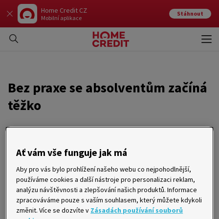
Home Credit CZ
Stáhnout
Mobilní aplikace
Otev
Zavří
Bez praxe se absolventům začíná
těžko
09. 04. 2015
Ať vám vše funguje jak má
Začínat s kariérou po absolvování vysoké školy bez jakékoli
praxe je pro velkou část studentů tvrdý oříšek. Naopak ti,
kteří už v průběhu studia získávali pracovní zkušenosti, mají
Aby pro vás bylo prohlížení našeho webu co nejpohodlnější,
šance výrazně vyšší. V posledních letech proto roste trend
používáme cookies a další nástroje pro personalizaci reklam,
studentských praxí, které podporují sami zaměstnavatelé.
analýzu návštěvnosti a zlepšování našich produktů. Informace
Jedním z nejprestižnějších v jihomoravském regionu je
zpracováváme pouze s vaším souhlasem, který můžete kdykoli
program HC Net společnosti Home Credit. Umožňuje totiž po
změnit. Více se dozvíte v
Zásadách používání souborů
roční stáži vycestovat do řady netypických zemí - od Ruska po