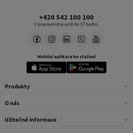
+420 542 100 100
V pracovní dny od 8 do 17 hodin.
Mobilní aplikace ke stažení
Produkty
Půjčky
O nás
Financování podnikatelů
Konsolidace
Nákupy na splátky
Profil firmy
Užitečné informace
Financování auta
Pomáháme
Pronájem zařízení
Kariéra
Pojištění a doplňkové služby
Důležité informace
Nejčastější internetové podvody