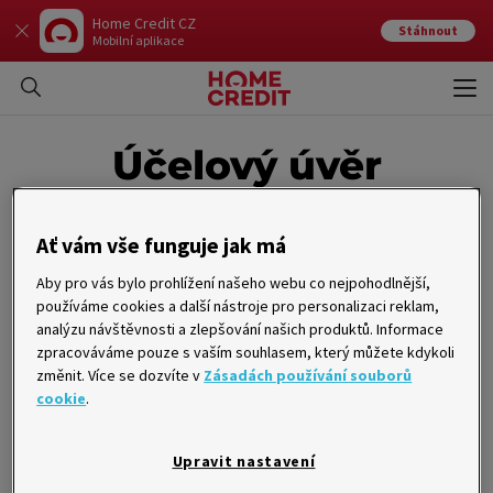
Home Credit CZ
Stáhnout
Mobilní aplikace
Otev
Zavří
Účelový úvěr
Ať vám vše funguje jak má
Účelový úvěr je specifický svým využitím. Věřitel v takovém případě
dlužníkovi na základě úvěrové smlouvy
poskytuje finanční částku
Aby pro vás bylo prohlížení našeho webu co nejpohodlnější,
s předem určeným a oboustranně odsouhlaseným cílem užití
.
používáme cookies a další nástroje pro personalizaci reklam,
Nejznámějším účelovým úvěrovým produktem je hypotéka, kterou
analýzu návštěvnosti a zlepšování našich produktů. Informace
poskytují banky.
zpracováváme pouze s vaším souhlasem, který můžete kdykoli
změnit. Více se dozvíte v
Zásadách používání souborů
Mezi další hojně využívané účelové úvěry patří například úvěr na auto.
V takovém případě se dlužník
zaváže k předem dohodnutým
cookie
.
splátkám
, které za poskytnutí úvěru na auto posílá věřiteli. Po
doplacení předem dohodnuté jistiny, úroků, případně poplatků se
stává majitelem vozu.
Upravit nastavení