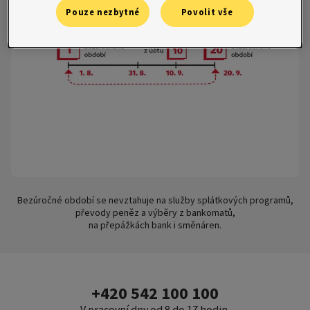
Pouze nezbytné
Povolit vše
Bezúročné období se nevztahuje na služby splátkových programů,
převody peněz a výběry z bankomatů,
na přepážkách bank i směnáren.
+420 542 100 100
V pracovní dny od 8 do 17 hodin.