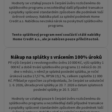
Hodnoty se vztahují pouze k čerpání úvěru rozloženému do
splátkového programu a nezohledňují další případné transakce
a poplatky splácené standardním způsobem dle podmínek Vaší
úvěrové smlouvy. Nabídka platí za splnění podmínek Home
Credit a.s. Nabídkou nevzniká nárok na poskytnutí splátkového
programu.
Tento splátkový program není součástí stálé nabídky
Home Credit a.s., ale je nabízen pouze příležitostně.
Nákup na splátky s vrácením 100% úroků
Při výši čerpání z revolvingového úvěru 10 000 Kč, výši splátky 1
000 Kč a době trvání splátkového programu 11 měsíců do 20.
dne v měsíci, v němž je splatná poslední splátka, je roční
úroková sazba 17,57 %, RPSN 19,1 %, celkem zaplatíte 11 000
Kč. Příklad je vypočten za předpokladu, že čerpání se uskuteční
1. 6. 2026, úhrada první splátky je 20. 7. 2026 a datum splatnosti
poslední splátky je 20. 5. 2027.
Hodnoty se vztahují pouze k čerpání úvěru rozloženému do
splátkového programu a nezohledňují další případné transakce
a poplatky splácené standardním způsobem dle podmínek Vaší