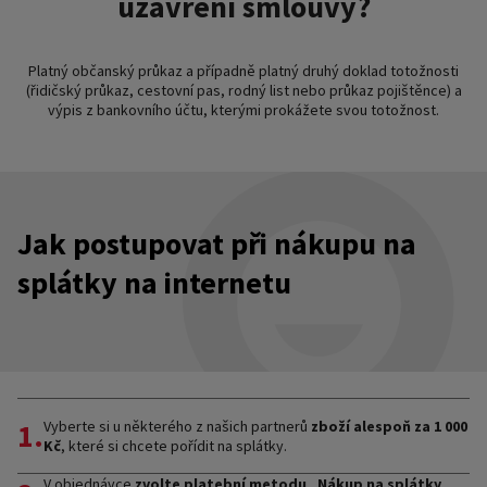
uzavření smlouvy?
Platný občanský průkaz a případně platný druhý doklad totožnosti
(řidičský průkaz, cestovní pas, rodný list nebo průkaz pojištěnce) a
výpis z bankovního účtu, kterými prokážete svou totožnost.
Jak postupovat při nákupu na
splátky na internetu
1.
Vyberte si u některého z našich partnerů
zboží alespoň za 1 000
Kč
, které si chcete pořídit na splátky.
V objednávce
zvolte platební metodu
„Nákup na splátky