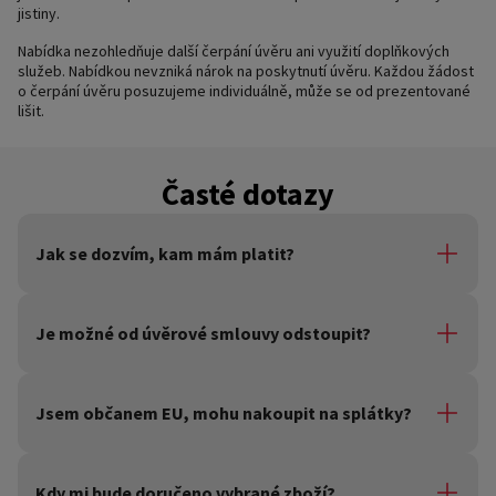
jistiny.
Nabídka nezohledňuje další čerpání úvěru ani využití doplňkových
služeb. Nabídkou nevzniká nárok na poskytnutí úvěru. Každou žádost
o čerpání úvěru posuzujeme individuálně, může se od prezentované
lišit.
Časté dotazy
Jak se dozvím, kam mám platit?
Číslo účtu a částku uvidíte na výpise, který Vám zasíláme
každý měsíc.
Je možné od úvěrové smlouvy odstoupit?
Ano, do 14 dní od jejího podpisu, a pokud nám do měsíce
od jejího podpisu vrátíte půjčené peníze, nebudeme vám
Jsem občanem EU, mohu nakoupit na splátky?
dokonce účtovat žádné úroky.
Pokud doložíte doklad o pobytu na území ČR, tak ano.
Možnost sjednání úvěru není omezena jen na občany EU.
Kdy mi bude doručeno vybrané zboží?