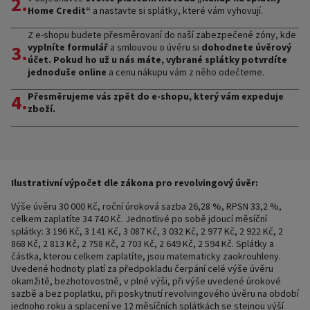
2.
Home Credit“
a nastavte si splátky, které vám vyhovují.
Z e-shopu budete přesměrovaní do naší zabezpečené zóny, kde
3.
vyplníte formulář
a smlouvou o úvěru si
dohodnete úvěrový
účet. Pokud ho už u nás máte, vybrané splátky potvrdíte
jednoduše online
a cenu nákupu vám z něho odečteme.
4.
Přesměrujeme vás zpět do e-shopu, který vám expeduje
zboží.
Ilustrativní výpočet dle zákona pro revolvingový úvěr:
Výše úvěru 30 000 Kč, roční úroková sazba 26,28 %, RPSN 33,2 %,
celkem zaplatíte 34 740 Kč. Jednotlivé po sobě jdoucí měsíční
splátky: 3 196 Kč, 3 141 Kč, 3 087 Kč, 3 032 Kč, 2 977 Kč, 2 922 Kč, 2
868 Kč, 2 813 Kč, 2 758 Kč, 2 703 Kč, 2 649 Kč, 2 594 Kč. Splátky a
částka, kterou celkem zaplatíte, jsou matematicky zaokrouhleny.
Uvedené hodnoty platí za předpokladu čerpání celé výše úvěru
okamžitě, bezhotovostně, v plné výši, při výše uvedené úrokové
sazbě a bez poplatku, při poskytnutí revolvingového úvěru na období
jednoho roku a splacení ve 12 měsíčních splátkách se stejnou výší