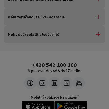
Budeme vás informovat e-mailem ve chvíli, kdy dáme
pokyn k vyskladnění e-shopu.
Mám zaručeno, že úvěr dostanu?
K poskytování úvěrů přistupujeme zodpovědně a
poskytneme jej až teprve po řádném posouzení splnění
Mohu úvěr splatit předčasně?
všech potřebných podmínek každého žadatele
Ano, navíc bez poplatků.
+420 542 100 100
V pracovní dny od 8 do 17 hodin.
Mobilní aplikace ke stažení