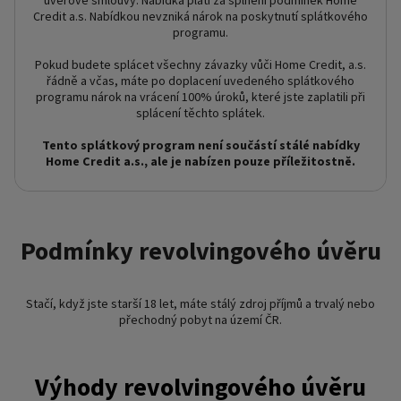
úvěrové smlouvy. Nabídka platí za splnění podmínek Home
Credit a.s. Nabídkou nevzniká nárok na poskytnutí splátkového
programu.
Pokud budete splácet všechny závazky vůči Home Credit, a.s.
řádně a včas, máte po doplacení uvedeného splátkového
programu nárok na vrácení 100% úroků, které jste zaplatili při
splácení těchto splátek.
Tento splátkový program není součástí stálé nabídky
Home Credit a.s., ale je nabízen pouze příležitostně.
Podmínky revolvingového úvěru
Stačí, když jste starší 18 let, máte stálý zdroj příjmů a trvalý nebo
přechodný pobyt na území ČR.
Výhody revolvingového úvěru