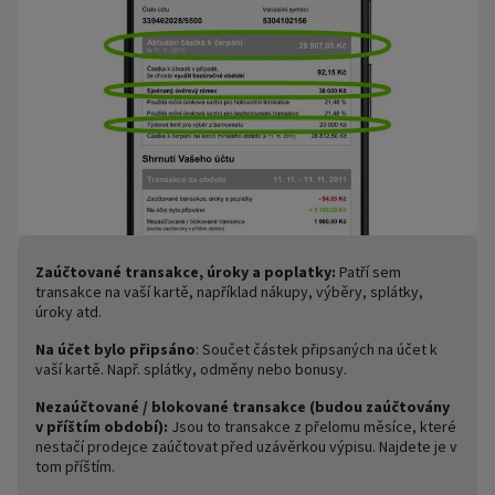
Zaúčtované transakce, úroky a poplatky:
Patří sem
transakce na vaší kartě, například nákupy, výběry, splátky,
úroky atd.
Na účet bylo připsáno
: Součet částek připsaných na účet k
vaší kartě. Např. splátky, odměny nebo bonusy.
Nezaúčtované / blokované transakce (budou zaúčtovány
v příštím období):
Jsou to transakce z přelomu měsíce, které
nestačí prodejce zaúčtovat před uzávěrkou výpisu. Najdete je v
tom příštím.