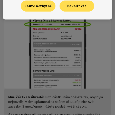
Pouze nezbytné
Povolit vše
Min. částka k úhradě:
Tuto částku nám pošlete tak, aby byla
nejpozději v den splatnosti na našem účtu, ať plníte své
závazky. Samozřejmě můžete poslat i vyšší částku.