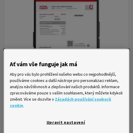
Ať vám vše funguje jak má
Aby pro vás bylo prohlížení našeho webu co nejpohodlnější,
používáme cookies a další nástroje pro personalizaci reklam,
analýzu návštěvnosti a zlepšování našich produktů. Informace
zpracováváme pouze s vaším souhlasem, který můžete kdykoli
Období:
Časové rozmezí, kterého se výpis týká. Obsahuje
změnit. Více se dozvíte v
Zásadách používání souborů
všechny zaúčtované transakce v této době.
cookie
.
Číslo smlouvy:
Je to údaj, na základě kterého jednoznačně
přiřadíme smlouvu k vám. Obvykle se rovná variabilnímu
symbolu, který použijete při posílání splátek.
Upravit nastavení