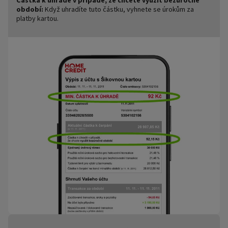
Částka k úhradě v případě, že chcete využít bezúročné
období:
Když uhradíte tuto částku, vyhnete se úrokům za
platby kartou.