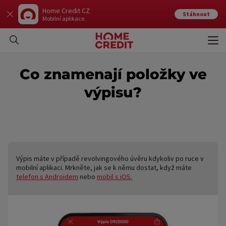
Home Credit CZ
Stáhnout
Mobilní aplikace
Otev
Zavří
Co znamenají položky ve
výpisu?
Výpis máte v případě revolvingového úvěru kdykoliv po ruce v
mobilní aplikaci. Mrkněte, jak se k němu dostat, když máte
telefon s Androidem
nebo
mobil s iOS.