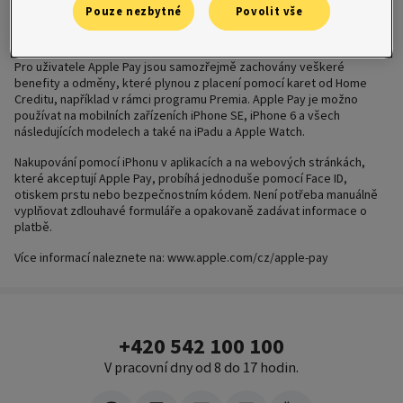
Pokud zákazník používá k placení službu Apple Pay, číslo karty se
Pouze nezbytné
Povolit vše
nikde neukládá ani nikam neodesílá. Každá transakce je autorizovaná
pomocí Face ID, otiskem prstu nebo bezpečnostním kódem.
Pro uživatele Apple Pay jsou samozřejmě zachovány veškeré
benefity a odměny, které plynou z placení pomocí karet od Home
Creditu, například v rámci programu Premia. Apple Pay je možno
používat na mobilních zařízeních iPhone SE, iPhone 6 a všech
následujících modelech a také na iPadu a Apple Watch.
Nakupování pomocí iPhonu v aplikacích a na webových stránkách,
které akceptují Apple Pay, probíhá jednoduše pomocí Face ID,
otiskem prstu nebo bezpečnostním kódem. Není potřeba manuálně
vyplňovat zdlouhavé formuláře a opakovaně zadávat informace o
platbě.
Více informací naleznete na: www.apple.com/cz/apple-pay
+420 542 100 100
V pracovní dny od 8 do 17 hodin.