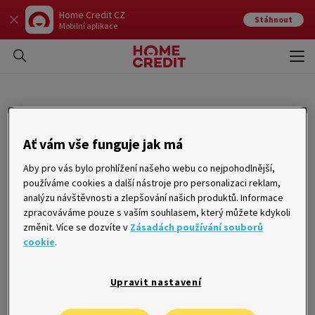
Home Credit CZ
Stáhnout
Mobilní aplikace
Otev
Zavří
Zákazníci Home Creditu mohou
Ať vám vše funguje jak má
nově platit pomocí Apple Pay
Aby pro vás bylo prohlížení našeho webu co nejpohodlnější,
používáme cookies a další nástroje pro personalizaci reklam,
18. 08. 2020
analýzu návštěvnosti a zlepšování našich produktů. Informace
zpracováváme pouze s vaším souhlasem, který můžete kdykoli
Společnost Home Credit přichází s další novinkou a umožňuje
změnit. Více se dozvíte v
Zásadách používání souborů
tak svým zákazníkům používat snadnější a bezpečnější způsob
cookie
.
placení v obchodech a restauracích. Home Credit tak
pokračuje v nastoleném trendu digitalizace svých služeb a
držitelé karet od Home Creditu tak mohou využívat výhody
placení pomocí Apple Pay na svých mobilních zařízeních.
Upravit nastavení
Bezpečnost a soukromí je nejdůležitějším atributem Apple Pay.