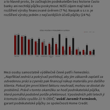
a to hlavně proto, že začínajícím podnikatelům bez historie často
banky ani nechtějí půjčku poskytnout. Nižší zájem mají také o
rozšíření výroby financované úvěrem (7 %). Naopak u s.r.o. je
rozšíření výroby jedním z nejčastějších účelů půjčky (24 %).
Mezi osoby samostatně výdělečně činné patří i řemeslníci.
„Například zedníci a pokrývači potřebují, aby jim zákazník zaplatil za
odvedenou práci a z peněz pak financují nákup materiálu pro dalšího
klienta. Pokud jim první klient fakturu neuhradí, mohou se dostat do
problémů. Právě v tomto okamžiku se hodí podnikatelská půjčka,
která pomáhá podobné potíže překlenout. V posledních pěti letech ji
k tomuto účelu využilo 21 % OSVČ,“
uvádí Jaromír Formánek
,
garant podnikatelské půjčky ze společnosti Home Credit.