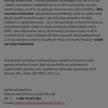
metody financování. I v tomto případě se přístup OSVČ od s.r.o. liší.
„Osoby samostatně výdělečně činné ve 28 % volí půjčku na svou
vlastní osobu, ve 24 % se zajímají o kontokorent nebo kreditku,“
říká
Jaroslav Ondrušek
. Zdroje financování hledají spíše ve svém okolí,
jak při využití vlastních úspor, tak i při oslovení jiného člověka
s žádostí o zapůjčení peněz.
„S.r.o více spoléhají na finanční instituce,
koneckonců jejich výdaje se často pohybují v jiných řádech než u
OSVČ. Jako alternativu tak ve 30 % zvažují provozní úvěr, ve 28 %
investiční úvěr nebo chtějí použít firemní peníze. Nezanedbatelných
21 % by ale bylo ochotno použít pro firmu své vlastní finance,“
uvádí
Jaroslav Ondrušek
.
Kvantitativní průzkum realizovala pro společnost Home Credit
agentura Perfect Crowd. Sběr dat proběhl prostřednictvím
výzkumného panelu, a to na přelomu listopadu a prosince 2024.
Vzorek: 336, z toho 229 OSVČ a 107 s.r.o.
Kateřina Dobešová
Tisková mluvčí Home Credit ČR a SR
Tel.:
+ 420 736 473 813
E-mail:
katerina.dobesova@homecredit.cz