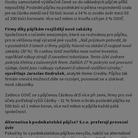
Osoby samostatně výdělečně činné se do nákladných půjček příliš
nepouštějí. Poslední půjčku na podnikání si pětina respondentů vzala
jen na částku menší než 50 tisíc korun a 34 % si zvolilo úvěr mezi 50
až 200 tisíci korunami. Více než milion si troufla vzít jen 3 % OSVČ.
Firmy díky půjčkám rozjíždějí nové zakázky
Společnosti s ručením omezeným, které se rozhodnou pro půjčku,
pro ni většinou mají výrazně jiné využití.
„Náš průzkum potvrdil, že
v posledních 5 letech si firmy půjčily hlavně na získání či rozjezd nové
zakázky (30 %). To s sebou totiž nezřídka nese nutné investice,
například nákup strojů či zavedení robotizace. Tento účel úvěrem
pokryla třetina z oslovených firem. Dalších 27 % pokrylo své provozní
výdaje, časté jsou i nákupy vybavení či obecně rozšíření výroby,“
vysvětluje Jaroslav Ondrušek
, analytik Home Creditu. Půjčka tak
firmám otevírá možnost dále se rozvíjet, posouvat se a získávat
nové zákazníky.
Zatímco OSVČ se s půjčenou částkou drží více při zemi, firmy pro své
účely potřebují vyšší částky – 31 % firem si bralo poslední půjčku na
500 tisíc až 1 milion korun, více než milion si půjčila každá pátá
společnost.
Alternativa k podnikatelské půjčce? S.r.o. preferují provozní
úvěr
Pokud by to s podnikatelskou půjčkou nevyšlo, nabízí se alternativní