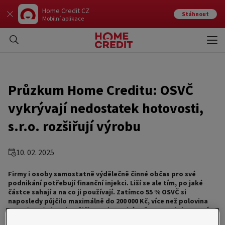
Home Credit CZ
Stáhnout
Mobilní aplikace
Otev
Zavří
Průzkum Home Creditu: OSVČ
vykrývají nedostatek hotovosti,
s.r.o. rozšiřují výrobu
10. 02. 2025
Firmy i osoby samostatně výdělečně činné občas pro své
podnikání potřebují finanční injekci. Liší se ale tím, po jaké
částce sahají a na co ji používají. Zatímco 55 % OSVČ si
naposledy půjčilo maximálně do 200 000 Kč, více než polovina
s.r.o. (52 %) si vzalo půjčku nad 500 tisíc Kč, a 21 % dokonce více
než 1 milion Kč. OSVČ si nejčastěji půjčují na nákup auta nebo