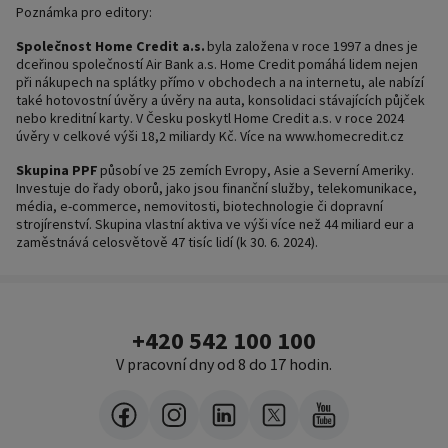
Poznámka pro editory:
Společnost Home Credit a.s.
byla založena v roce 1997 a dnes je
dceřinou společností Air Bank a.s. Home Credit pomáhá lidem nejen
při nákupech na splátky přímo v obchodech a na internetu, ale nabízí
také hotovostní úvěry a úvěry na auta, konsolidaci stávajících půjček
nebo kreditní karty. V Česku poskytl Home Credit a.s. v roce 2024
úvěry v celkové výši 18,2 miliardy Kč. Více na www.homecredit.cz
Skupina PPF
působí ve 25 zemích Evropy, Asie a Severní Ameriky.
Investuje do řady oborů, jako jsou finanční služby, telekomunikace,
média, e-commerce, nemovitosti, biotechnologie či dopravní
strojírenství. Skupina vlastní aktiva ve výši více než 44 miliard eur a
zaměstnává celosvětově 47 tisíc lidí (k 30. 6. 2024).
+420 542 100 100
V pracovní dny od 8 do 17 hodin.